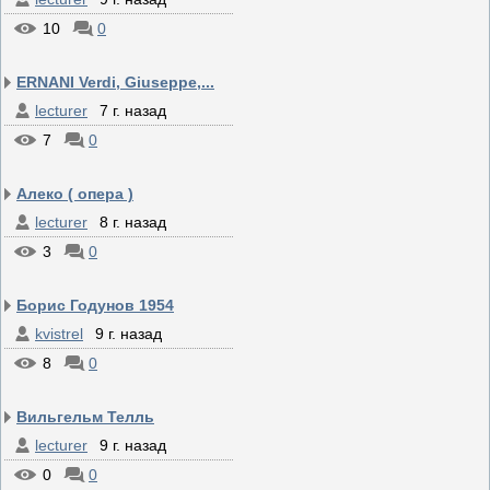
10
0
ERNANI Verdi, Giuseppe,...
lecturer
7 г. назад
7
0
Алеко ( опера )
lecturer
8 г. назад
3
0
Борис Годунов 1954
kvistrel
9 г. назад
8
0
Вильгельм Телль
lecturer
9 г. назад
0
0