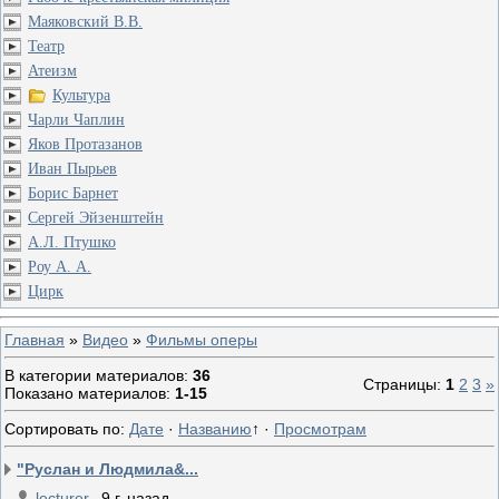
Маяковский В.В.
Театр
Атеизм
Культура
Чарли Чаплин
Яков Протазанов
Иван Пырьев
Борис Барнет
Сергей Эйзенштейн
А.Л. Птушко
Роу А. А.
Цирк
Главная
»
Видео
»
Фильмы оперы
В категории материалов
:
36
Страницы
:
1
2
3
»
Показано материалов
:
1-15
Сортировать по
:
Дате
·
Названию
↑
·
Просмотрам
"Руслан и Людмила&...
lecturer
9 г. назад