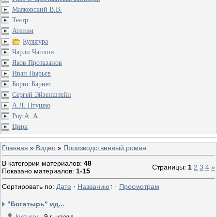
Маяковский В.В.
Театр
Атеизм
Культура
Чарли Чаплин
Яков Протазанов
Иван Пырьев
Борис Барнет
Сергей Эйзенштейн
А.Л. Птушко
Роу А. А.
Цирк
Главная
»
Видео
»
Производственный роман
В категории материалов
:
48
Страницы
:
1
2
3
4
»
Показано материалов
:
1-15
Сортировать по
:
Дате
·
Названию
↑
·
Просмотрам
"Богатырь" ид...
lecturer
9 г. назад