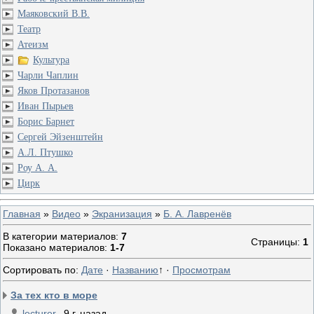
Маяковский В.В.
Театр
Атеизм
Культура
Чарли Чаплин
Яков Протазанов
Иван Пырьев
Борис Барнет
Сергей Эйзенштейн
А.Л. Птушко
Роу А. А.
Цирк
Главная
»
Видео
»
Экранизация
»
Б. А. Лавренёв
В категории материалов
:
7
Страницы
:
1
Показано материалов
:
1-7
Сортировать по
:
Дате
·
Названию
↑
·
Просмотрам
За тех кто в море
lecturer
9 г. назад