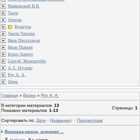
Маяковский В.В.
Театр
Атеизм
Культура
Чарли Чаплин
Яков Протазанов
Иван Пырьев
Борис Барнет
Сергей Эйзенштейн
А.Л. Птушко
Роу А. А.
Цирк
Главная
»
Видео
»
Роу А. А.
В категории материалов
:
13
Страницы
:
1
Показано материалов
:
1-13
Сортировать по
:
Дате
·
Названию
↑
·
Просмотрам
Варвара-краса, длинная ...
lecturer
9 г. назад