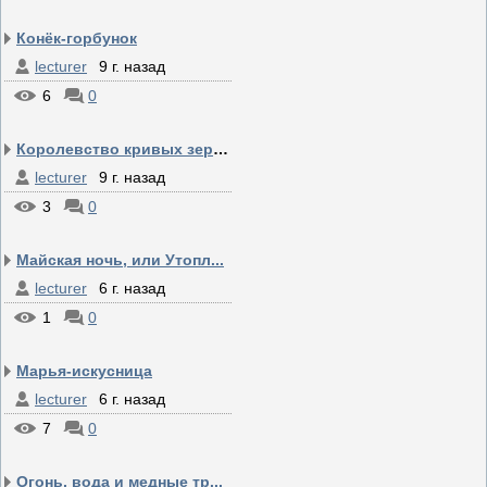
Конёк-горбунок
lecturer
9 г. назад
6
0
Королевство кривых зеркал
lecturer
9 г. назад
3
0
Майская ночь, или Утопл...
lecturer
6 г. назад
1
0
Марья-искусница
lecturer
6 г. назад
7
0
Огонь, вода и медные тр...