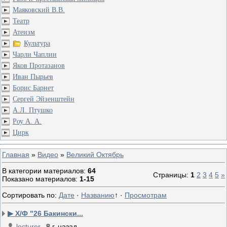
Маяковский В.В.
Театр
Атеизм
Культура
Чарли Чаплин
Яков Протазанов
Иван Пырьев
Борис Барнет
Сергей Эйзенштейн
А.Л. Птушко
Роу А. А.
Цирк
Главная
»
Видео
»
Великий Октябрь
В категории материалов
:
64
Страницы
:
1
2
3
4
5
»
Показано материалов
:
1-15
Сортировать по
:
Дате
·
Названию
↑
·
Просмотрам
▶ Х/Ф "26 Бакински...
lecturer
8 г. назад