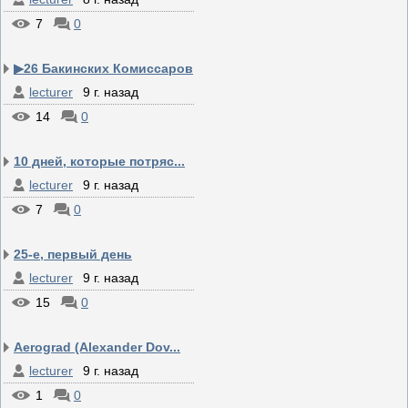
7
0
▶26 Бакинских Комиссаров
lecturer
9 г. назад
14
0
10 дней, которые потряс...
lecturer
9 г. назад
7
0
25-е, первый день
lecturer
9 г. назад
15
0
Aerograd (Alexander Dov...
lecturer
9 г. назад
1
0