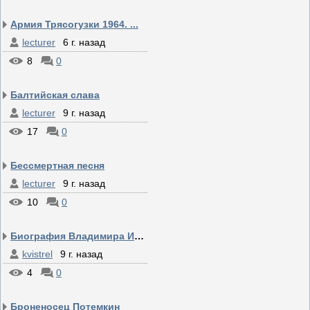
Армия Трясогузки 1964. ...
lecturer
6 г. назад
8
0
Балтийская слава
lecturer
9 г. назад
17
0
Бессмертная песня
lecturer
9 г. назад
10
0
Биография Владимира Иль...
kvistrel
9 г. назад
4
0
Броненосец Потемкин