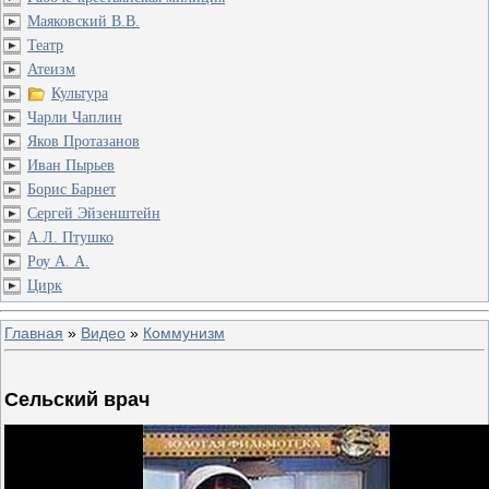
Маяковский В.В.
Театр
Атеизм
Культура
Чарли Чаплин
Яков Протазанов
Иван Пырьев
Борис Барнет
Сергей Эйзенштейн
А.Л. Птушко
Роу А. А.
Цирк
Главная
»
Видео
»
Коммунизм
Сельский врач