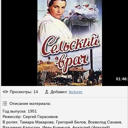
01:46
Просмотры
: 14
Добавил
:
lecturer
Описание материала
:
Год выпуска: 1951
Режиссёр: Сергей Герасимов
В ролях: Тамара Макарова, Григорий Белов, Всеволод Санаев,
Владимир Капустин, Иван Кузнецов, Анатолий (Аркадий)