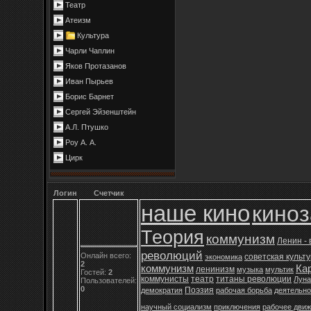
Театр
Атеизм
Культура
Чарли Чаплин
Яков Протазанов
Иван Пырьев
Борис Барнет
Сергей Эйзенштейн
А.Л. Птушко
Роу А. А.
Цирк
Логин
Счетчик
наше кино
кино
Теория
коммунизм
Ленин -
революций
Онлайн всего:
советская культ
экономика
2
коммунизм
Ка
ленинизм
музыка
мультик
Гостей:
2
коммунисты
театр
титаны революции
Луна
Пользователей:
0
Поэзия
демократия
рабочая борьба
деятельно
научный социализм
приключения
рабочее дви