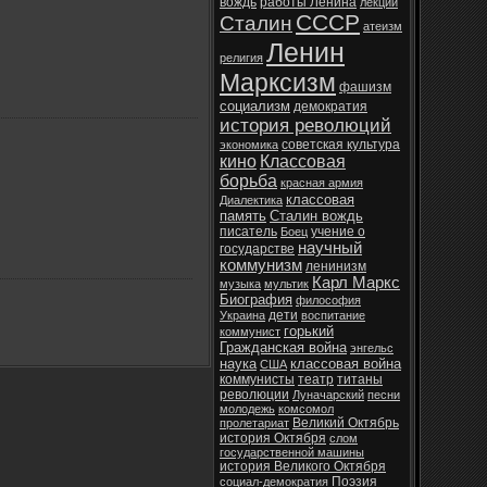
вождь
работы Ленина
лекции
СССР
Сталин
атеизм
Ленин
религия
Марксизм
фашизм
социализм
демократия
история революций
советская культура
экономика
кино
Классовая
борьба
красная армия
классовая
Диалектика
память
Сталин вождь
писатель
учение о
Боец
научный
государстве
коммунизм
ленинизм
Карл Маркс
музыка
мультик
Биография
философия
дети
Украина
воспитание
горький
коммунист
Гражданская война
энгельс
наука
классовая война
США
коммунисты
театр
титаны
революции
Луначарский
песни
молодежь
комсомол
Великий Октябрь
пролетариат
история Октября
слом
государственной машины
история Великого Октября
Поэзия
социал-демократия