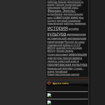
рабочая борьба
деятельность
вождя
Партия
пролетарская
революция
рабочий класс
Фридрих Энгельс
мультфильм
документальное
советское кино
кино
Мао
Цзэдун
научный социализм
приключения
рабочее движение
история
антифа
культура
империализм
исторический материализм
капитализм
Россия
История
гражданской войны в СССР
ВКП(б)
краткий курс истории
Ленин вождь
ВКП(б)
революция
политэкономия
диктатура пролетариата
декреты советской власти
пролетарская культура
критика
Маяковский
Сталин -
вождь
Китайская
Коммунистическая партия
Друзья сайта