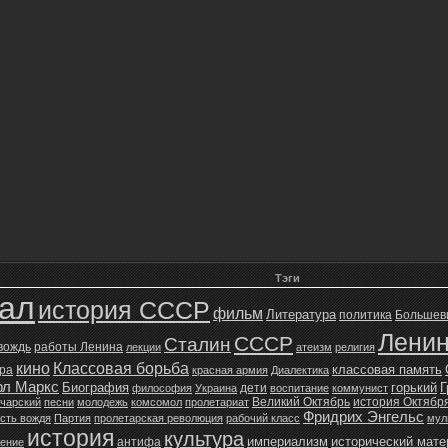
Тэги
зал
история СССР
фильм
Литература
политика
Большев
Лени
СССР
Сталин
 вождь
работы Ленина
лекции
атеизм
религия
кино
Классовая борьба
классовая память
ура
красная армия
Диалектика
рл Маркс
Биография
горький
Г
дети
философия
Украина
воспитание
коммунист
Великий Октябрь
история Октябр
чарский
песни
молодежь
комсомол
пролетариат
Фридрих Энгельс
сть вождя
Партия
пролетарская революция
рабочий класс
мул
история
культура
империализм
исторический мат
антифа
жение