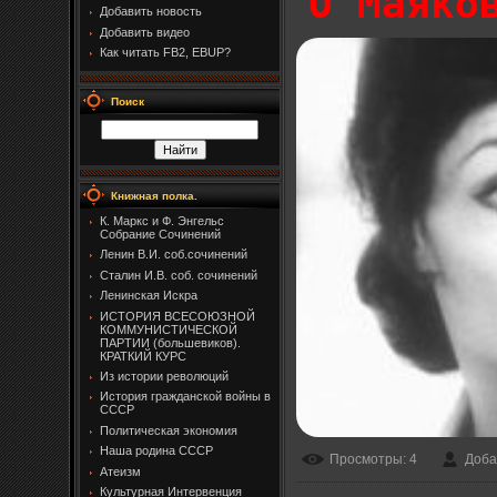
О Маяко
Добавить новость
Добавить видео
Как читать FB2, EBUP?
Поиск
Книжная полка.
К. Маркс и Ф. Энгельс
Собрание Сочинений
Ленин В.И. соб.сочинений
Сталин И.В. соб. сочинений
Ленинская Искра
ИСТОРИЯ ВСЕСОЮЗНОЙ
КОММУНИСТИЧЕСКОЙ
ПАРТИИ (большевиков).
КРАТКИЙ КУРС
Из истории революций
История гражданской войны в
СССР
Политическая экономия
Наша родина СССР
Просмотры
: 4
Доба
Атеизм
Культурная Интервенция