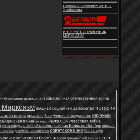
Рабочий Университет им. И.Б.
Хлебникова
ИНТЕРНЕТ-СПРАВОЧНИК
МАРКСИЗМА
война
ик
великая отечественная война
буржуазная демократия
н
Марксизм
история
социализм
фашизм
демократия
научный
Сталин вождь
писатель
учение о государстве
Боец
ражданская война
наука
классовая война
энгельс
США
я
история Великого Октября
слом государственной машины
социал-
советское кино
ьтфильм
документальное кино
Мао Цзэдун
ериализм
капитализм
Россия
История гражданской войны в СССР