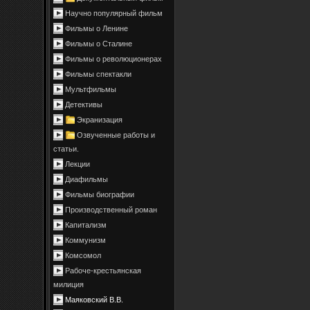
Научно популярный фильм
Фильмы о Ленине
Фильмы о Сталине
Фильмы о революционерах
Фильмы спектакли
Мультфильмы
Детективы
Экранизация
Озвученные работы и
статьи.
Лекции
Диафильмы
Фильмы биографии
Производственный роман
Капитализм
Коммунизм
Комсомол
Рабоче-крестьянская
милиция
Маяковский В.В.