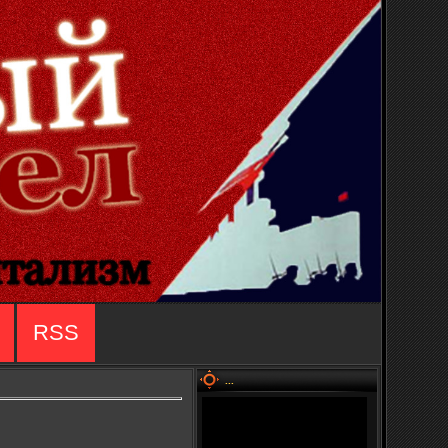
RSS
...