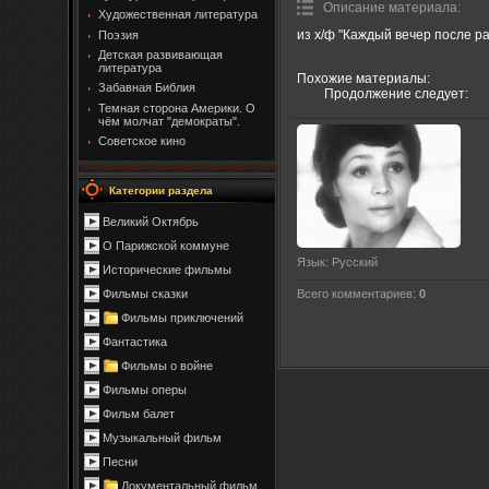
Описание материала
:
Художественная литература
из х/ф "Каждый вечер после ра
Поэзия
Детская развивающая
литература
Похожие материалы:
Забавная Библия
Продолжение следует:
Темная сторона Америки. О
чём молчат "демократы".
Советское кино
Категории раздела
Великий Октябрь
О Парижской коммуне
Язык
: Русский
Исторические фильмы
Всего комментариев
:
0
Фильмы сказки
Фильмы приключений
Фантастика
Фильмы о войне
Фильмы оперы
Фильм балет
Музыкальный фильм
Песни
Документальный фильм