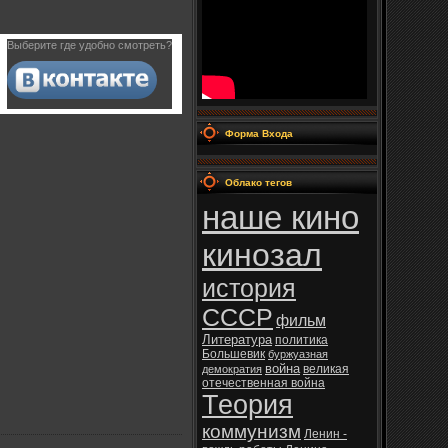
Выберите где удобно смотреть?
Форма Входа
Облако тегов
наше кино
кинозал
история
СССР
фильм
Литература
политика
Большевик
буржуазная
война
великая
демократия
отечественная война
Теория
коммунизм
Ленин -