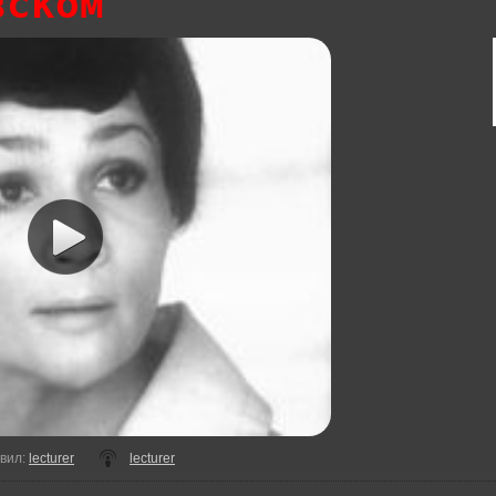
вском
вил
:
lecturer
lecturer