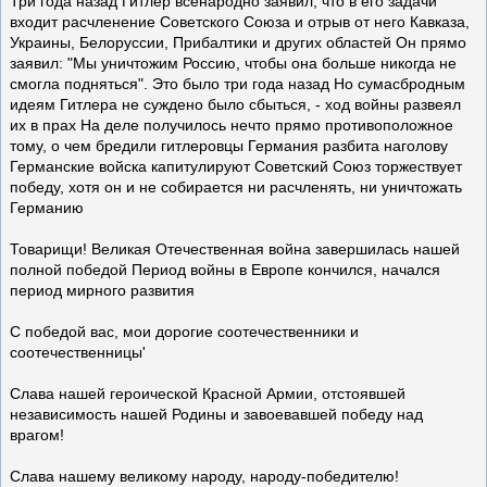
Три года назад Гитлер всенародно заявил, что в его задачи
входит расчленение Советского Союза и отрыв от него Кавказа,
Украины, Белоруссии, Прибалтики и других областей Он прямо
заявил: "Мы уничтожим Россию, чтобы она больше никогда не
смогла подняться". Это было три года назад Но сумасбродным
идеям Гитлера не суждено было сбыться, - ход войны развеял
их в прах На деле получилось нечто прямо противоположное
тому, о чем бредили гитлеровцы Германия разбита наголову
Германские войска капитулируют Советский Союз торжествует
победу, хотя он и не собирается ни расчленять, ни уничтожать
Германию
Товарищи! Великая Отечественная война завершилась нашей
полной победой Период войны в Европе кончился, начался
период мирного развития
С победой вас, мои дорогие соотечественники и
соотечественницы'
Слава нашей героической Красной Армии, отстоявшей
независимость нашей Родины и завоевавшей победу над
врагом!
Слава нашему великому народу, народу-победителю!