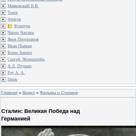
Маяковский В.В.
Театр
Атеизм
Культура
Чарли Чаплин
Яков Протазанов
Иван Пырьев
Борис Барнет
Сергей Эйзенштейн
А.Л. Птушко
Роу А. А.
Цирк
Главная
»
Видео
»
Фильмы о Сталине
Сталин: Великая Победа над
Германией