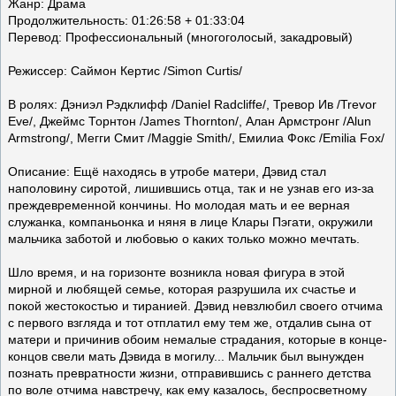
Жанр: Драма
Продолжительность: 01:26:58 + 01:33:04
Перевод: Профессиональный (многоголосый, закадровый)
Режиссер: Саймон Кертис /Simon Curtis/
В ролях: Дэниэл Рэдклифф /Daniel Radcliffe/, Тревор Ив /Trevor
Eve/, Джеймс Торнтон /James Thornton/, Алан Армстронг /Alun
Armstrong/, Мегги Смит /Maggie Smith/, Емилиа Фокс /Emilia Fox/
Описание: Ещё находясь в утробе матери, Дэвид стал
наполовину сиротой, лишившись отца, так и не узнав его из-за
преждевременной кончины. Но молодая мать и ее верная
служанка, компаньонка и няня в лице Клары Пэгати, окружили
мальчика заботой и любовью о каких только можно мечтать.
Шло время, и на горизонте возникла новая фигура в этой
мирной и любящей семье, которая разрушила их счастье и
покой жестокостью и тиранией. Дэвид невзлюбил своего отчима
с первого взгляда и тот отплатил ему тем же, отдалив сына от
матери и причинив обоим немалые страдания, которые в конце-
концов свели мать Дэвида в могилу... Мальчик был вынужден
познать превратности жизни, отправившись с раннего детства
по воле отчима навстречу, как ему казалось, беспросветному