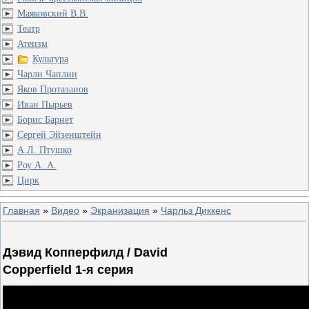
Маяковский В.В.
Театр
Атеизм
Культура
Чарли Чаплин
Яков Протазанов
Иван Пырьев
Борис Барнет
Сергей Эйзенштейн
А.Л. Птушко
Роу А. А.
Цирк
Главная
»
Видео
»
Экранизация
»
Чарльз Диккенс
Дэвид Копперфилд / David
Copperfield 1-я серия