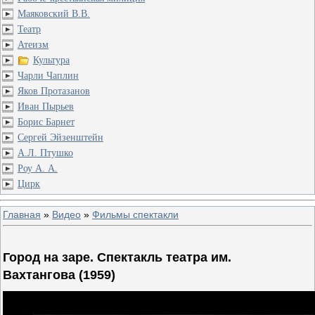
Маяковский В.В.
Театр
Атеизм
Культура
Чарли Чаплин
Яков Протазанов
Иван Пырьев
Борис Барнет
Сергей Эйзенштейн
А.Л. Птушко
Роу А. А.
Цирк
Главная
»
Видео
»
Фильмы спектакли
Город на заре. Спектакль театра им.
Вахтангова (1959)