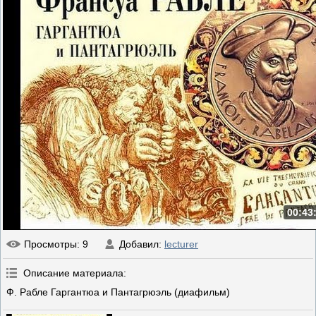
00:43
Просмотры
: 9
Добавил
:
lecturer
Описание материала
:
Ф. Рабле Гаргантюа и Пантагрюэль (диафильм)