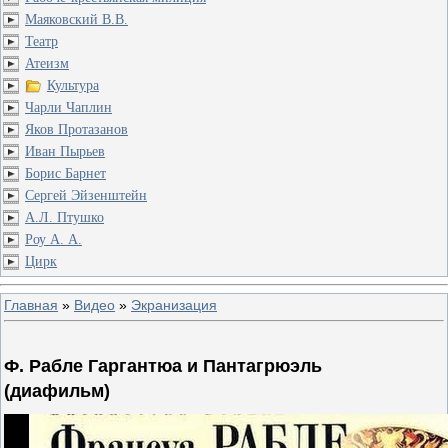
Маяковский В.В.
Театр
Атеизм
Культура
Чарли Чаплин
Яков Протазанов
Иван Пырьев
Борис Барнет
Сергей Эйзенштейн
А.Л. Птушко
Роу А. А.
Цирк
Главная
»
Видео
»
Экранизация
Ф. Рабле Гаргантюа и Пантагрюэль
(диафильм)