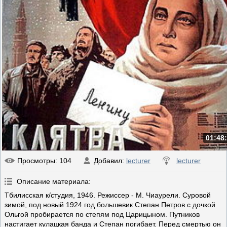
01:48
Просмотры
: 104
Добавил
:
lecturer
lecturer
Описание материала
:
Тбилисская к/студия, 1946. Режиссер - М. Чиаурели. Суровой
зимой, под новый 1924 год большевик Степан Петров с дочкой
Ольгой пробирается по степям под Царицыном. Путников
настигает кулацкая банда и Степан погибает. Перед смертью он