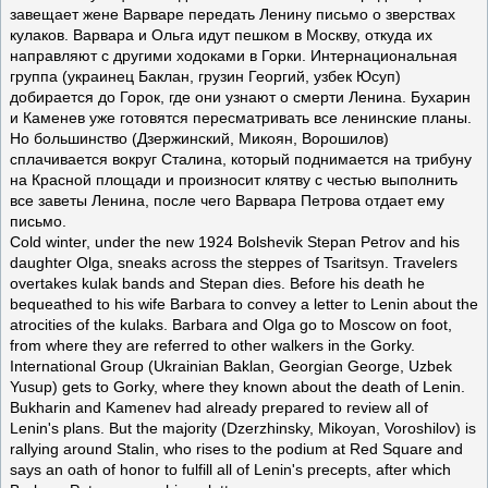
завещает жене Варваре передать Ленину письмо о зверствах
кулаков. Варвара и Ольга идут пешком в Москву, откуда их
направляют с другими ходоками в Горки. Интернациональная
группа (украинец Баклан, грузин Георгий, узбек Юсуп)
добирается до Горок, где они узнают о смерти Ленина. Бухарин
и Каменев уже готовятся пересматривать все ленинские планы.
Но большинство (Дзержинский, Микоян, Ворошилов)
сплачивается вокруг Сталина, который поднимается на трибуну
на Красной площади и произносит клятву с честью выполнить
все заветы Ленина, после чего Варвара Петрова отдает ему
письмо.
Cold winter, under the new 1924 Bolshevik Stepan Petrov and his
daughter Olga, sneaks across the steppes of Tsaritsyn. Travelers
overtakes kulak bands and Stepan dies. Before his death he
bequeathed to his wife Barbara to convey a letter to Lenin about the
atrocities of the kulaks. Barbara and Olga go to Moscow on foot,
from where they are referred to other walkers in the Gorky.
International Group (Ukrainian Baklan, Georgian George, Uzbek
Yusup) gets to Gorky, where they known about the death of Lenin.
Bukharin and Kamenev had already prepared to review all of
Lenin's plans. But the majority (Dzerzhinsky, Mikoyan, Voroshilov) is
rallying around Stalin, who rises to the podium at Red Square and
says an oath of honor to fulfill all of Lenin's precepts, after which