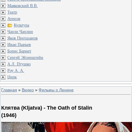
Маяковский В.В.
Театр
Атеизм
Культура
Чарли Чаплин
Яков Протазанов
Иван Пырьев
Борис Барнет
Сергей Эйзенштейн
А.Л. Птушко
Роу А. А.
Цирк
Главная
»
Видео
»
Фильмы о Ленине
Клятва (Kljatva) - The Oath of Stalin
(1946)