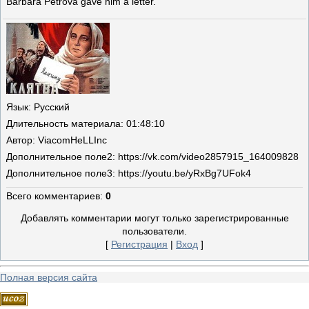
Barbara Petrova gave him a letter.
Язык
: Русский
Длительность материала
: 01:48:10
Автор
: ViacomHeLLInc
Дополнительное поле
2: https://vk.com/video2857915_164009828
Дополнительное поле
3: https://youtu.be/yRxBg7UFok4
Всего комментариев
:
0
Добавлять комментарии могут только зарегистрированные
пользователи.
[
Регистрация
|
Вход
]
Полная версия сайта