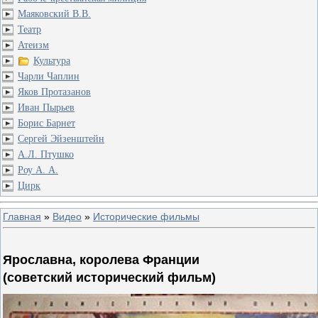
Маяковский В.В.
Театр
Атеизм
Культура
Чарли Чаплин
Яков Протазанов
Иван Пырьев
Борис Барнет
Сергей Эйзенштейн
А.Л. Птушко
Роу А. А.
Цирк
Главная
»
Видео
»
Исторические фильмы
Ярославна, королева Франции
(советский исторический фильм)