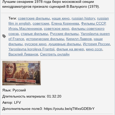
Лучшим сенарием 1978 года бюро московской секции
кинодраматургов признало сценарий В.Валуцкого (1979).
Теги
:
советские фильмы
,
наше кино
,
russian history
,
russian
film in english
,
советские
,
Елена Коренева
,
Фильмы СССР
,
Игорь Масленников
,
советское кино
,
фильмы советского
союза
,
старые фильмы
,
Русские фильмы
,
Yaroslavna queen
of France
,
исторические фильмы
,
Кирилл Лавров
,
наши
фильмы
,
русское кино
,
душевные фильмы
,
История России
,
Yaroslavna koroleva Frantsii
,
фильм на вечер
,
кино ссср
,
Василий Ливанов
,
Смотреть онлайн
Язык
: Русский
Длительность материала
: 01:32:20
Автор
: LFV
Дополнительное поле
3: https://youtu.be/qTMxsGDE8rY