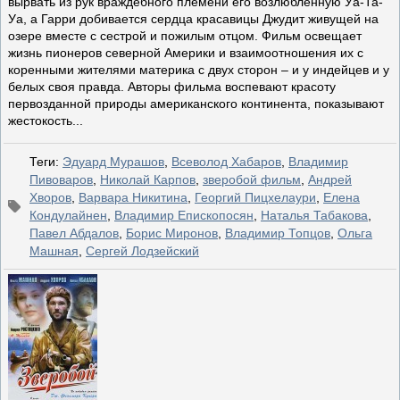
вырвать из рук враждебного племени его возлюбленную Уа-Та-
Уа, а Гарри добивается сердца красавицы Джудит живущей на
озере вместе с сестрой и пожилым отцом. Фильм освещает
жизнь пионеров северной Америки и взаимоотношения их с
коренными жителями материка с двух сторон – и у индейцев и у
белых своя правда. Авторы фильма воспевают красоту
первозданной природы американского континента, показывают
жестокость...
Теги
:
Эдуард Мурашов
,
Всеволод Хабаров
,
Владимир
Пивоваров
,
Николай Карпов
,
зверобой фильм
,
Андрей
Хворов
,
Варвара Никитина
,
Георгий Пицхелаури
,
Елена
Кондулайнен
,
Владимир Епископосян
,
Наталья Табакова
,
Павел Абдалов
,
Борис Миронов
,
Владимир Топцов
,
Ольга
Машная
,
Сергей Лодзейский