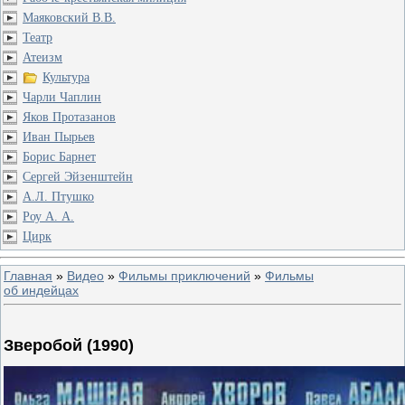
Маяковский В.В.
Театр
Атеизм
Культура
Чарли Чаплин
Яков Протазанов
Иван Пырьев
Борис Барнет
Сергей Эйзенштейн
А.Л. Птушко
Роу А. А.
Цирк
Главная
»
Видео
»
Фильмы приключений
»
Фильмы
об индейцах
Зверобой (1990)