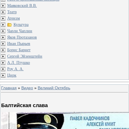
Маяковский В.В.
Театр
Атеизм
Культура
Чарли Чаплин
Яков Протазанов
Иван Пырьев
Борис Барнет
Сергей Эйзенштейн
А.Л. Птушко
Роу А. А.
Цирк
Главная
»
Видео
»
Великий Октябрь
Балтийская слава