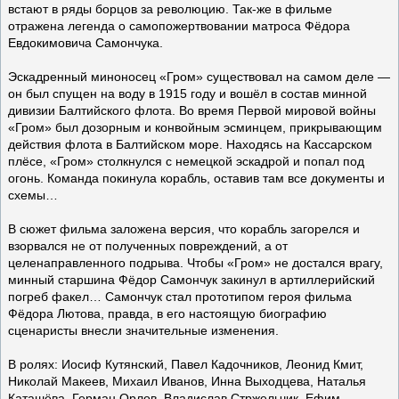
встают в ряды борцов за революцию. Так-же в фильме
отражена легенда о самопожертвовании матроса Фёдора
Евдокимовича Самончука.
Эскадренный миноносец «Гром» существовал на самом деле —
он был спущен на воду в 1915 году и вошёл в состав минной
дивизии Балтийского флота. Во время Первой мировой войны
«Гром» был дозорным и конвойным эсминцем, прикрывающим
действия флота в Балтийском море. Находясь на Кассарском
плёсе, «Гром» столкнулся с немецкой эскадрой и попал под
огонь. Команда покинула корабль, оставив там все документы и
схемы…
В сюжет фильма заложена версия, что корабль загорелся и
взорвался не от полученных повреждений, а от
целенаправленного подрыва. Чтобы «Гром» не достался врагу,
минный старшина Фёдор Самончук закинул в артиллерийский
погреб факел… Самончук стал прототипом героя фильма
Фёдора Лютова, правда, в его настоящую биографию
сценаристы внесли значительные изменения.
В ролях: Иосиф Кутянский, Павел Кадочников, Леонид Кмит,
Николай Макеев, Михаил Иванов, Инна Выходцева, Наталья
Каташёва, Герман Орлов, Владислав Стржельчик, Ефим