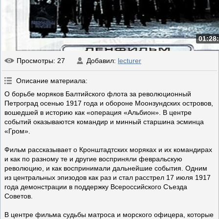
01:28
Просмотры
: 27
Добавил
:
lecturer
Описание материала
:
О борьбе моряков Балтийского флота за революционный
Петроград осенью 1917 года и обороне Моонзундских островов,
вошедшей в историю как «операция «Альбион». В центре
событий оказываются командир и минный старшина эсминца
«Гром».
Фильм рассказывает о Кронштадтских моряках и их командирах
и как по разному те и другие восприняли февральскую
революцию, и как воспринимали дальнейшие события. Одним
из центральных эпизодов как раз и стал расстрел 17 июля 1917
года демонстрации в поддержку Всероссийского Съезда
Советов.
В центре фильма судьбы матроса и морского офицера, которые