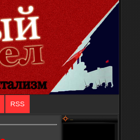
RSS
...