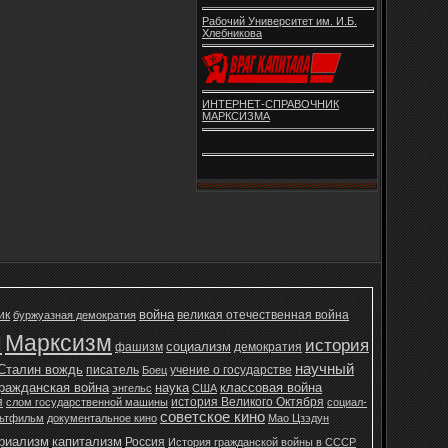
Рабочий Университет им. И.Б.
Хлебникова
ИНТЕРНЕТ-СПРАВОЧНИК
МАРКСИЗМА
война
ик
великая отечественная война
буржуазная демократия
н
Марксизм
история
социализм
фашизм
демократия
научный
Сталин вождь
писатель
учение о государстве
Боец
ражданская война
наука
классовая война
энгельс
США
я
история Великого Октября
слом государственной машины
социал-
советское кино
ьтфильм
документальное кино
Мао Цзэдун
ериализм
капитализм
Россия
История гражданской войны в СССР