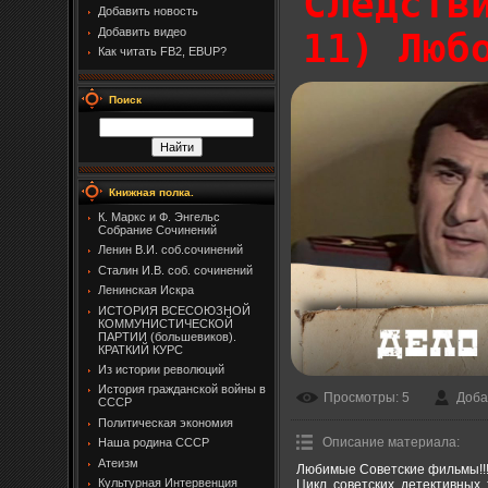
Следств
Добавить новость
Добавить видео
11) Люб
Как читать FB2, EBUP?
Поиск
Книжная полка.
К. Маркс и Ф. Энгельс
Собрание Сочинений
Ленин В.И. соб.сочинений
Сталин И.В. соб. сочинений
Ленинская Искра
ИСТОРИЯ ВСЕСОЮЗНОЙ
КОММУНИСТИЧЕСКОЙ
ПАРТИИ (большевиков).
КРАТКИЙ КУРС
Из истории революций
История гражданской войны в
Просмотры
: 5
Доба
СССР
Политическая экономия
Описание материала
:
Наша родина СССР
Атеизм
Любимые Советские фильмы!!!
Культурная Интервенция
Цикл советских детективных