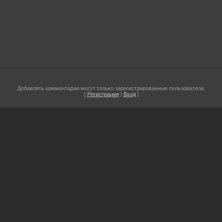
1
Добавлять комментарии могут только зарегистрированные пользователи.
[
Регистрация
|
Вход
]