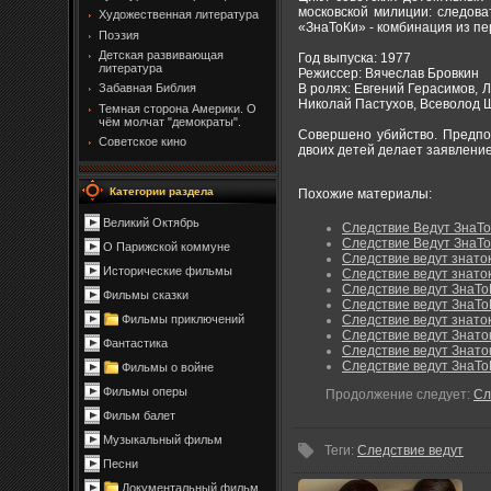
московской милиции: следова
Художественная литература
«ЗнаТоКи» - комбинация из пе
Поэзия
Детская развивающая
Год выпуска: 1977
литература
Режиссер: Вячеслав Бровкин
В ролях: Евгений Герасимов, 
Забавная Библия
Николай Пастухов, Всеволод 
Темная сторона Америки. О
чём молчат "демократы".
Совершено убийство. Предпол
Советское кино
двоих детей делает заявление, 
Категории раздела
Похожие материалы:
Великий Октябрь
Следствие Ведут ЗнаТо
Следствие Ведут ЗнаТоК
О Парижской коммуне
Следствие ведут знато
Исторические фильмы
Следствие ведут знаток
Следствие ведут ЗнаТоК
Фильмы сказки
Следствие ведут ЗнаТоК
Следствие ведут знаток
Фильмы приключений
Следствие ведут Знато
Фантастика
Следствие ведут Знаток
Следствие ведут ЗнаТо
Фильмы о войне
Фильмы оперы
Продолжение следует:
Сл
Фильм балет
Музыкальный фильм
Теги
:
Следствие ведут
Песни
Документальный фильм