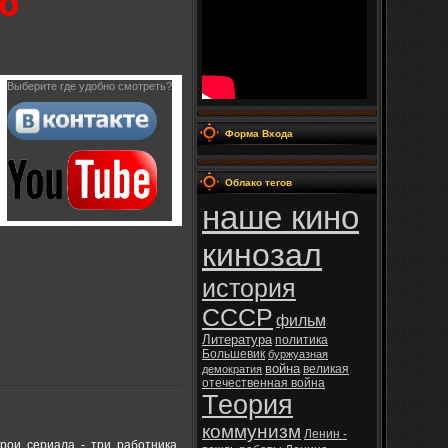
о
Выберите где удобно смотреть?
Форма Входа
Облако тегов
наше кино
кинозал
история
СССР
фильм
Литература
политика
Большевик
буржуазная
война
великая
демократия
отечественная война
Теория
коммунизм
Ленин -
рои сериала - три работника