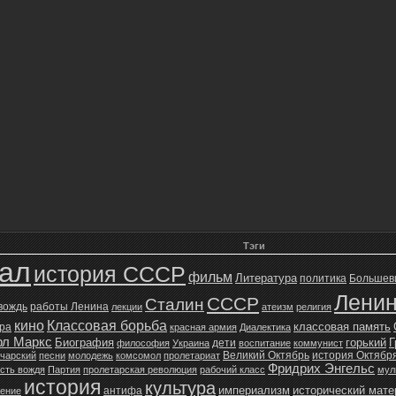
Тэги
зал
история СССР
фильм
Литература
политика
Большев
Лени
СССР
Сталин
 вождь
работы Ленина
лекции
атеизм
религия
кино
Классовая борьба
классовая память
ура
красная армия
Диалектика
рл Маркс
Биография
горький
Г
дети
философия
Украина
воспитание
коммунист
Великий Октябрь
история Октябр
чарский
песни
молодежь
комсомол
пролетариат
Фридрих Энгельс
сть вождя
Партия
пролетарская революция
рабочий класс
мул
история
культура
империализм
исторический мат
антифа
жение