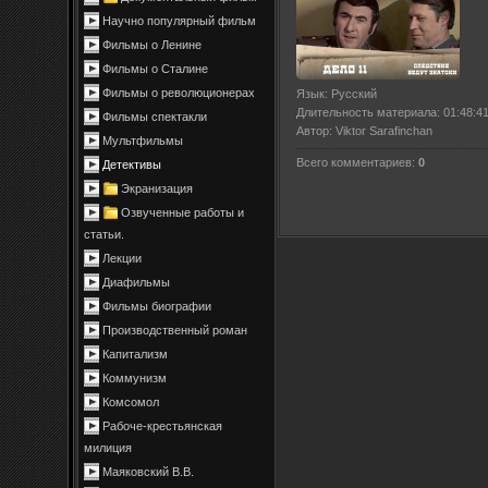
Научно популярный фильм
Фильмы о Ленине
Фильмы о Сталине
Фильмы о революционерах
Язык
: Русский
Длительность материала
: 01:48:4
Фильмы спектакли
Автор
: Viktor Sarafinchan
Мультфильмы
Всего комментариев
:
0
Детективы
Экранизация
Озвученные работы и
статьи.
Лекции
Диафильмы
Фильмы биографии
Производственный роман
Капитализм
Коммунизм
Комсомол
Рабоче-крестьянская
милиция
Маяковский В.В.