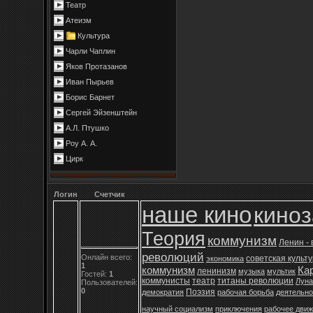
Театр
Атеизм
Культура
Чарли Чаплин
Яков Протазанов
Иван Пырьев
Борис Барнет
Сергей Эйзенштейн
А.Л. Птушко
Роу А. А.
Цирк
Логин
Счетчик
наше кино
кино
Теория
коммунизм
Ленин -
революций
Онлайн всего:
советская культ
экономика
1
коммунизм
Ка
ленинизм
музыка
мультик
Гостей:
1
коммунисты
театр
титаны революции
Луна
Пользователей:
0
Поэзия
демократия
рабочая борьба
деятельно
научный социализм
приключения
рабочее дви