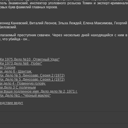
тель Знаменский, инспектор уголовного розыска Томин и эксперт-криминали
рвых букв фамилий главных героев.
Леонид Каневский, Виталий Леонов, Эльза Леждей, Елена Максимова, Георги
Шиловский.
агаемый преступник схвачен. Через несколько дней находящийся с ним в
что убийца - он...
Ки 1975 Дело №10 ,,Ответный Удар''
и 1973 Дело №8 ,,Побег''
ки-7серия
и. дело 6 - Шантаж.
и. Дело № 5. Динозавр. Серия 2 (1972)
и. Дело № 5. Динозавр. Серия 1 (1972)
и дело 4 - Повинную голову.
ки.Дело 3 С поличным
и.Ваше подлинное имя. Дело дело № 2, 1971 г.
Ки. Дело №1 - "Чёрный маклер"
едствие ведут