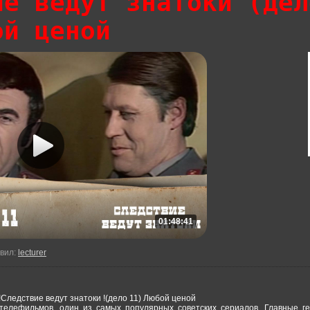
ие ведут знатоки (дел
ой ценой
01:48:41
вил
:
lecturer
Следствие ведут знатоки !(дело 11) Любой ценой
 телефильмов, один из самых популярных советских сериалов. Главные ге