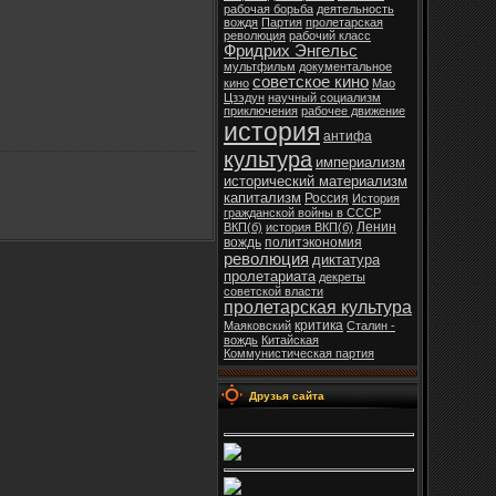
рабочая борьба
деятельность
вождя
Партия
пролетарская
революция
рабочий класс
Фридрих Энгельс
мультфильм
документальное
советское кино
кино
Мао
Цзэдун
научный социализм
приключения
рабочее движение
история
антифа
культура
империализм
исторический материализм
капитализм
Россия
История
гражданской войны в СССР
Ленин
ВКП(б)
история ВКП(б)
вождь
политэкономия
революция
диктатура
пролетариата
декреты
советской власти
пролетарская культура
критика
Маяковский
Сталин -
вождь
Китайская
Коммунистическая партия
Друзья сайта