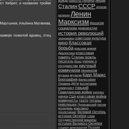
вождь
работы Ленина
лекции
ст Кибрит, и название тройки
СССР
Сталин
атеизм
Ленин
религия
Марксизм
фашизм
й Мартынюк, Альбина Матвеева,
социализм
демократия
история революций
 камере пожилой вдовец, отец
советская культура
экономика
кино
Классовая
борьба
красная армия
классовая
Диалектика
память
Сталин вождь
писатель
учение о
Боец
научный
государстве
коммунизм
ленинизм
Карл Маркс
музыка
мультик
Биография
философия
дети
Украина
воспитание
горький
коммунист
Гражданская война
энгельс
наука
классовая война
США
коммунисты
театр
титаны
революции
Луначарский
песни
молодежь
комсомол
Великий Октябрь
пролетариат
история Октября
слом
государственной машины
история Великого Октября
Поэзия
социал-демократия