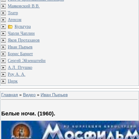
Маяковский В.В.
Театр
Атеизм
Культура
Чарли Чаплин
Яков Протазанов
Иван Пырьев
Борис Барнет
Сергей Эйзенштейн
А.Л. Птушко
Роу А. А.
Цирк
Главная
»
Видео
»
Иван Пырьев
Белые ночи. (1960).