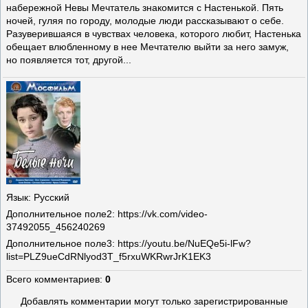
набережной Невы Мечтатель знакомится с Настенькой. Пять
ночей, гуляя по городу, молодые люди рассказывают о себе.
Разуверившаяся в чувствах человека, которого любит, Настенька
обещает влюбленному в нее Мечтателю выйти за него замуж,
но появляется тот, другой...
Язык
: Русский
Дополнительное поле
2: https://vk.com/video-
37492055_456240269
Дополнительное поле
3: https://youtu.be/NuEQe5i-lFw?
list=PLZ9ueCdRNlyod3T_f5rxuWKRwrJrK1EK3
Всего комментариев
:
0
Добавлять комментарии могут только зарегистрированные