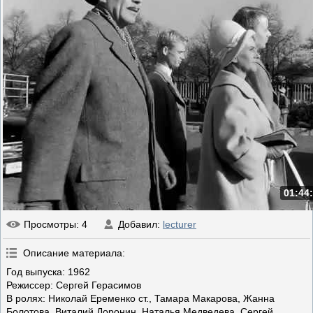
01:44
Просмотры
: 4
Добавил
:
lecturer
Описание материала
:
Год выпуска: 1962
Режиссер: Сергей Герасимов
В ролях: Николай Еременко ст., Тамара Макарова, Жанна
Болотова, Виталий Доронин, Наталья Медведева, Сергей