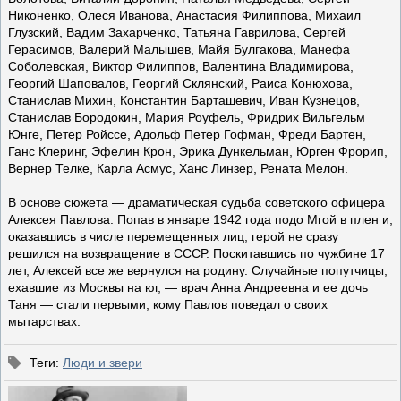
Никоненко, Олеся Иванова, Анастасия Филиппова, Михаил
Глузский, Вадим Захарченко, Татьяна Гаврилова, Сергей
Герасимов, Валерий Малышев, Майя Булгакова, Манефа
Соболевская, Виктор Филиппов, Валентина Владимирова,
Георгий Шаповалов, Георгий Склянский, Раиса Конюхова,
Станислав Михин, Константин Барташевич, Иван Кузнецов,
Станислав Бородокин, Мария Роуфель, Фридрих Вильгельм
Юнге, Петер Ройссе, Адольф Петер Гофман, Фреди Бартен,
Ганс Клеринг, Эфелин Крон, Эрика Дункельман, Юрген Фрорип,
Вернер Телке, Карла Асмус, Ханс Линзер, Рената Мелон.
В основе сюжета — драматическая судьба советского офицера
Алексея Павлова. Попав в январе 1942 года подо Мгой в плен и,
оказавшись в числе перемещенных лиц, герой не сразу
решился на возвращение в СССР. Поскитавшись по чужбине 17
лет, Алексей все же вернулся на родину. Случайные попутчицы,
ехавшие из Москвы на юг, — врач Анна Андреевна и ее дочь
Таня — стали первыми, кому Павлов поведал о своих
мытарствах.
Теги
:
Люди и звери