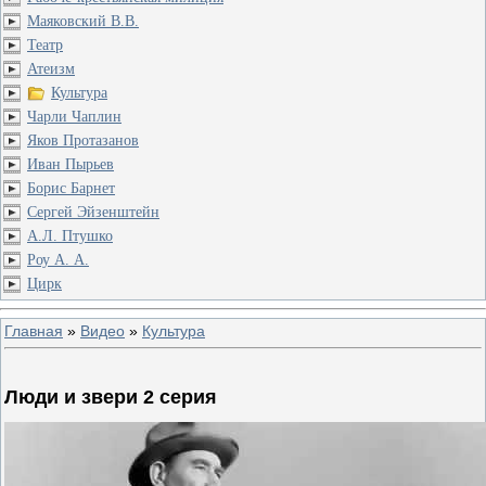
Маяковский В.В.
Театр
Атеизм
Культура
Чарли Чаплин
Яков Протазанов
Иван Пырьев
Борис Барнет
Сергей Эйзенштейн
А.Л. Птушко
Роу А. А.
Цирк
Главная
»
Видео
»
Культура
Люди и звери 2 серия