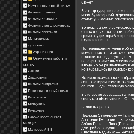
Сюжет
Научно популярный фильм
В разгар курортного сезона в
Фильмы о Ленине
моря бутафорский деревянны
ставит уникальные генетическ
Фильмы о Сталине
Фильмы о революционерах
Вопреки запрету режиссёра, 
отдыхающих, астроном-любите
Фильмы спектакли
время внутри корабля происх
Мультфильмы
в одной из кают.
Детективы
По телевидению учёные объяв
Экранизация
может вызвать гигантское цу
становится видна уже днём 
Озвученные работы и
перекрыта каменным обвалом.
статьи.
в воду, но он разваливается н
но забравшись на обломок кор
Лекции
Не имея возможности выбрать
Диафильмы
сон, в котором комета оказы
Фильмы биографии
опытов — единственную в своё
Производственный роман
В это время возвращается кин
Капитализм
сцену кораблекрушения. Съё
Коммунизм
В главных ролях
Комсомол
Надежда Семенцова — Галина
Рабоче-крестьянская
Анатолий Кузнецов — Василий
милиция
Алёна Беляк — Лиза (Елизаве
Дмитрий Золотухин — Никола
Маяковский В.В.
Светлана Радченко — Боклев