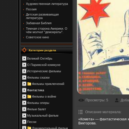
Художественная литература
Поэзия
Детская развивающая
литература
Забавная Библия
Темная сторона Америки. О
чём молчат "демократы".
Советское кино
Категории раздела
Великий Октябрь
О Парижской коммуне
Исторические фильмы
Фильмы сказки
Фильмы приключений
Фантастика
Фильмы о войне
Просмотры
: 5
Доба
Фильмы оперы
Фильм балет
Описание материала
:
Музыкальный фильм
«Комета» — фантастическая ки
Песни
Викторова.
Документальный фильм