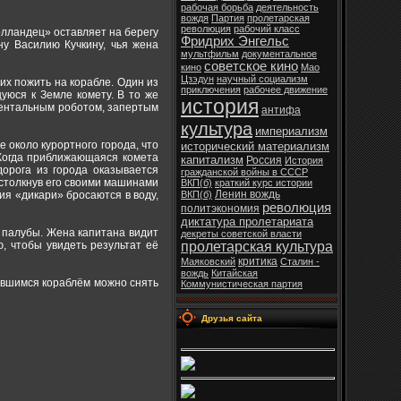
рабочая борьба
деятельность
вождя
Партия
пролетарская
революция
рабочий класс
олландец» оставляет на берегу
Фридрих Энгельс
у Василию Кучкину, чья жена
мультфильм
документальное
советское кино
кино
Мао
Цзэдун
научный социализм
их пожить на корабле. Один из
приключения
рабочее движение
уюся к Земле комету. В то же
история
ментальным роботом, запертым
антифа
культура
империализм
около курортного города, что
исторический материализм
 Когда приближающаяся комета
капитализм
Россия
История
орога из города оказывается
гражданской войны в СССР
столкнув его своими машинами
ВКП(б)
краткий курс истории
Ленин вождь
ния «дикари» бросаются в воду,
ВКП(б)
революция
политэкономия
диктатура пролетариата
 палубы. Жена капитана видит
декреты советской власти
, чтобы увидеть результат её
пролетарская культура
критика
Маяковский
Сталин -
вождь
Китайская
бившимся кораблём можно снять
Коммунистическая партия
Друзья сайта