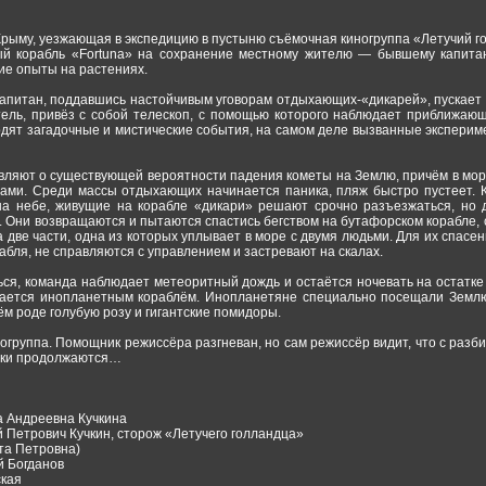
 Крыму, уезжающая в экспедицию в пустыню съёмочная киногруппа «Летучий г
й корабль «Fortuna» на сохранение местному жителю — бывшему капитан
ие опыты на растениях.
капитан, поддавшись настойчивым уговорам отдыхающих-«дикарей», пускает 
ль, привёз с собой телескоп, с помощью которого наблюдает приближающ
одят загадочные и мистические события, на самом деле вызванные экспери
ляют о существующей вероятности падения кометы на Землю, причём в море 
нами. Среди массы отдыхающих начинается паника, пляж быстро пустеет.
на небе, живущие на корабле «дикари» решают срочно разъезжаться, но д
 Они возвращаются и пытаются спастись бегством на бутафорском корабле, 
а две части, одна из которых уплывает в море с двумя людьми. Для их спасе
абля, не справляются с управлением и застревают на скалах.
ся, команда наблюдает метеоритный дождь и остаётся ночевать на остатке
вается инопланетным кораблём. Инопланетяне специально посещали Землю
м роде голубую розу и гигантские помидоры.
огруппа. Помощник режиссёра разгневан, но сам режиссёр видит, что с раз
мки продолжаются…
 Андреевна Кучкина
 Петрович Кучкин, сторож «Летучего голландца»
та Петровна)
й Богданов
ская