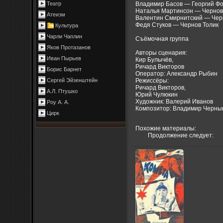
Владимир Басов — Георгий Фо
Театр
Наталья Мартинсон — Черно
Атеизм
Валентин Смирнитский — Чер
Федя Стуков — Чернов Толик
Культура
Чарли Чаплин
Съёмочная группа
Яков Протазанов
Авторы сценария:
Иван Пырьев
Кир Булычёв,
Ричард Викторов
Борис Барнет
Оператор: Александр Рыбин
Режиссёры:
Сергей Эйзенштейн
Ричард Викторов,
А.Л. Птушко
Юрий Чулюкин
Художник: Валерий Иванов
Роу А. А.
Композитор: Владимир Черн
Цирк
Похожие материалы:
Продолжение следует: