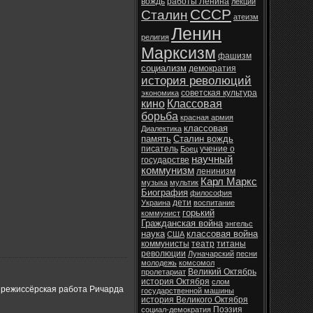
вождь
работы Ленина
лекции
СССР
Сталин
атеизм
Ленин
религия
Марксизм
фашизм
социализм
демократия
история революций
советская культура
экономика
кино
Классовая
борьба
красная армия
классовая
Диалектика
память
Сталин вождь
писатель
учение о
Боец
научный
государстве
коммунизм
ленинизм
Карл Маркс
музыка
мультик
Биография
философия
дети
Украина
воспитание
горький
коммунист
Гражданская война
энгельс
наука
классовая война
США
коммунисты
театр
титаны
революции
Луначарский
песни
молодежь
комсомол
Великий Октябрь
пролетариат
история Октября
слом
я режиссёрская работа Ричарда
государственной машины
история Великого Октября
Поэзия
социал-демократия