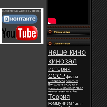
Выберите где удобно смотреть?
Форма Входа
Облако тегов
наше кино
кинозал
история
СССР
фильм
Литература
политика
Большевик
буржуазная
война
великая
демократия
отечественная война
Теория
коммунизм
Ленин -