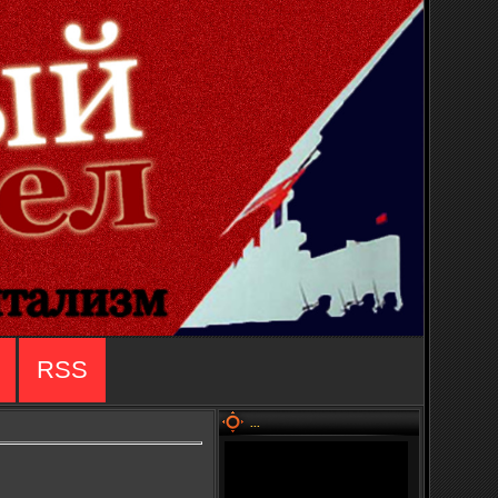
RSS
...