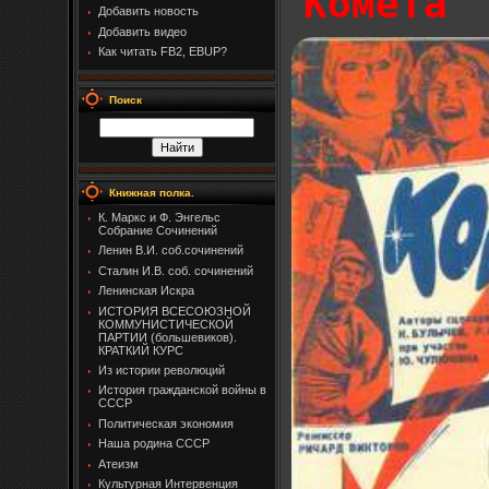
Комета
Добавить новость
Добавить видео
Как читать FB2, EBUP?
Поиск
Книжная полка.
К. Маркс и Ф. Энгельс
Собрание Сочинений
Ленин В.И. соб.сочинений
Сталин И.В. соб. сочинений
Ленинская Искра
ИСТОРИЯ ВСЕСОЮЗНОЙ
КОММУНИСТИЧЕСКОЙ
ПАРТИИ (большевиков).
КРАТКИЙ КУРС
Из истории революций
История гражданской войны в
СССР
Политическая экономия
Наша родина СССР
Атеизм
Культурная Интервенция