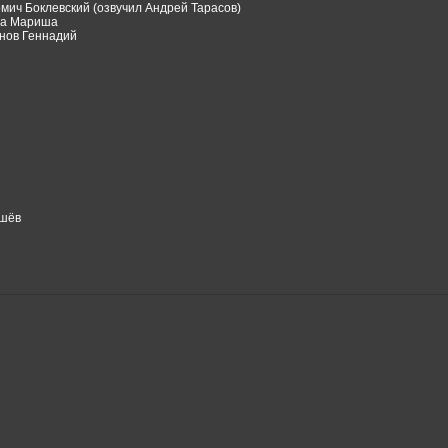
мич Боклевский (озвучил Андрей Тарасов)
ва Мариша
нов Геннадий
ышёв