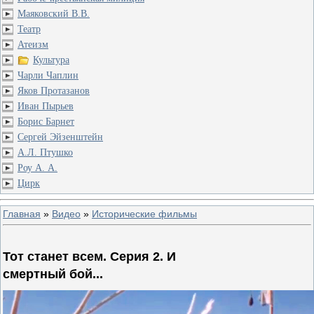
Маяковский В.В.
Театр
Атеизм
Культура
Чарли Чаплин
Яков Протазанов
Иван Пырьев
Борис Барнет
Сергей Эйзенштейн
А.Л. Птушко
Роу А. А.
Цирк
Главная
»
Видео
»
Исторические фильмы
Тот станет всем. Серия 2. И
смертный бой...