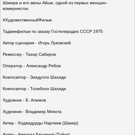
Шакира и его жены Айши, одной из первых женщин-
коммунисток.
#ХудожественныйФильм​
Таджикфильм по заказу Гостелерадио СССР 1975
Автор сценария - Игорь Луковский
Режиссер - Тахир Сабиров
Оператор - Александр Рябов
Композитор - Зиядулло Шахиди
Композитор - Толибхон Шахиди
Художник - Б. Алимов
Художник - Владимир Мякота
Актер - Ходжадурды Нарлиев (Шакир)
Актер - Акмурад Бяшимов (Туйчи)