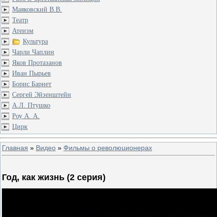
Маяковский В.В.
Театр
Атеизм
Культура
Чарли Чаплин
Яков Протазанов
Иван Пырьев
Борис Барнет
Сергей Эйзенштейн
А.Л. Птушко
Роу А. А.
Цирк
Главная
»
Видео
»
Фильмы о революционерах
Год, как жизнь (2 серия)