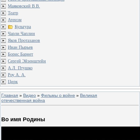
Маяковский В.В.
Театр
Атеизм
Культура
Чарли Чаплин
Яков Протазанов
Иван Пырьев
Борис Барнет
Сергей Эйзенштейн
А.Л. Птушко
Роу А. А.
Цирк
Главная
»
Видео
»
Фильмы о войне
»
Великая
отечественная война
Во имя Родины