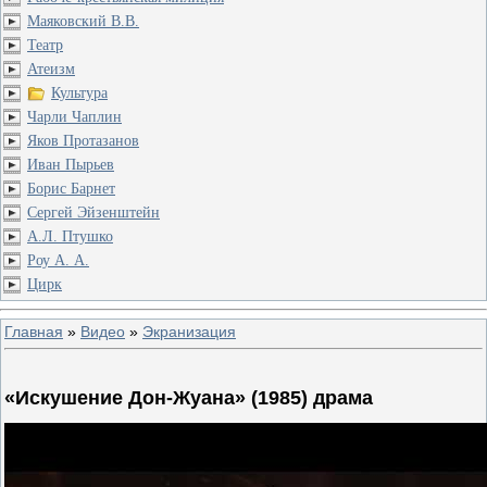
Маяковский В.В.
Театр
Атеизм
Культура
Чарли Чаплин
Яков Протазанов
Иван Пырьев
Борис Барнет
Сергей Эйзенштейн
А.Л. Птушко
Роу А. А.
Цирк
Главная
»
Видео
»
Экранизация
«Искушение Дон-Жуана» (1985) драма