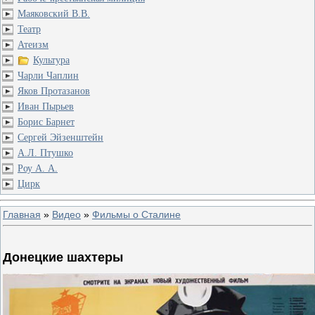
Маяковский В.В.
Театр
Атеизм
Культура
Чарли Чаплин
Яков Протазанов
Иван Пырьев
Борис Барнет
Сергей Эйзенштейн
А.Л. Птушко
Роу А. А.
Цирк
Главная
»
Видео
»
Фильмы о Сталине
Донецкие шахтеры