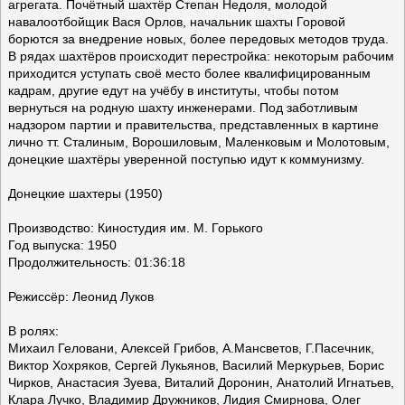
агрегата. Почётный шахтёр Степан Недоля, молодой
навалоотбойщик Вася Орлов, начальник шахты Горовой
борются за внедрение новых, более передовых методов труда.
В рядах шахтёров происходит перестройка: некоторым рабочим
приходится уступать своё место более квалифицированным
кадрам, другие едут на учёбу в институты, чтобы потом
вернуться на родную шахту инженерами. Под заботливым
надзором партии и правительства, представленных в картине
лично тт. Сталиным, Ворошиловым, Маленковым и Молотовым,
донецкие шахтёры уверенной поступью идут к коммунизму.
Донецкие шахтеры (1950)
Производство: Киностудия им. М. Горького
Год выпуска: 1950
Продолжительность: 01:36:18
Режиссёр: Леонид Луков
В ролях:
Михаил Геловани, Алексей Грибов, А.Мансветов, Г.Пасечник,
Виктор Хохряков, Сергей Лукьянов, Василий Меркурьев, Борис
Чирков, Анастасия Зуева, Виталий Доронин, Анатолий Игнатьев,
Клара Лучко, Владимир Дружников, Лидия Смирнова, Олег