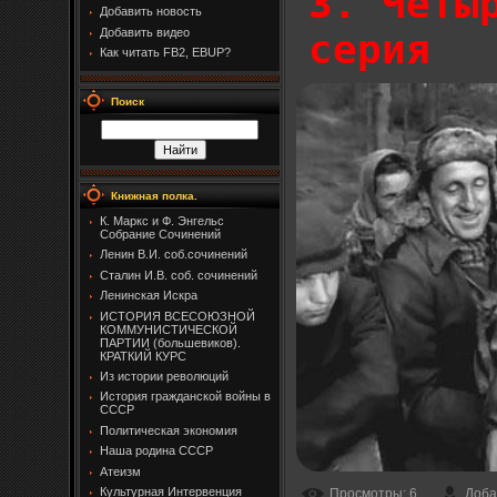
3. Четы
Добавить новость
Добавить видео
серия
Как читать FB2, EBUP?
Поиск
Книжная полка.
К. Маркс и Ф. Энгельс
Собрание Сочинений
Ленин В.И. соб.сочинений
Сталин И.В. соб. сочинений
Ленинская Искра
ИСТОРИЯ ВСЕСОЮЗНОЙ
КОММУНИСТИЧЕСКОЙ
ПАРТИИ (большевиков).
КРАТКИЙ КУРС
Из истории революций
История гражданской войны в
СССР
Политическая экономия
Наша родина СССР
Атеизм
Культурная Интервенция
Просмотры
: 6
Доба