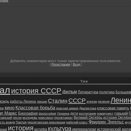
обака
Добавлять комментарии могут только зарегистрированные пользователи.
[
Регистрация
|
Вход
]
Тэги
зал
история СССР
фильм
Литература
политика
Большев
Лени
СССР
Сталин
 вождь
работы Ленина
лекции
атеизм
религия
кино
Классовая борьба
классовая память
ура
красная армия
Диалектика
рл Маркс
Биография
горький
Г
дети
философия
Украина
воспитание
коммунист
Великий Октябрь
история Октябр
чарский
песни
молодежь
комсомол
пролетариат
Фридрих Энгельс
сть вождя
Партия
пролетарская революция
рабочий класс
мул
история
культура
империализм
исторический мат
антифа
жение