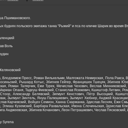
ша Пшимановского.
 буднях польского экипажа танка "Рыжий" и пса по кличке Шарик во время В
аленцкий
ав Воль
рудин
 Келяновский
, Влодзимеж Пресс, Роман Вильхельми, Малгожата Немирская, Пола Ракса, В
осиньский, Рышард Котыс, Збигнев Гейгер, Францишек Тшецяк, Збигнев Юз
кая, Роман Талярчик, Ежи Турек, Мечислав Чехович, Веслав Михниковский,
 Мариан Опаня, Тадеуш Фиевский, Станислав Ясюкевич, Кшиштоф Литвин, Ром
Стоор, Александр Белявский, Зигмунт Кенстович, Пётр Высоцкий, Кшишт
ак, Зыгмунт Зинтель, Януш Палюшкевич, Зыгмунт Хюбнер, Анджей Красицки
слав Карчевский, Войцех Семион, Ханна Скаржанка, Здислав Лесняк, Ежи См
к, Элиаш Куземский, Барбара Рахвальская, Ивона Слочиньская, Здзислав Кл
ига Анджеевская, Збигнев Кочанович, Леон Петрашкевич, Чеслав Пясковский,
wy Syrena