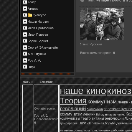
Теги
:
Четыре танкиста и с
Театр
Атеизм
Культура
Чарли Чаплин
Яков Протазанов
Иван Пырьев
Борис Барнет
Язык
: Русский
Сергей Эйзенштейн
Всего комментариев
:
0
А.Л. Птушко
Роу А. А.
Цирк
Логин
Счетчик
наше кино
кино
Теория
коммунизм
Ленин -
революций
Онлайн всего:
советская культ
экономика
1
коммунизм
Ка
ленинизм
музыка
мультик
Гостей:
1
коммунисты
театр
титаны революции
Луна
Пользователей:
0
Поэзия
демократия
рабочая борьба
деятельно
научный социализм
приключения
рабочее дви