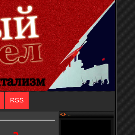
RSS
...