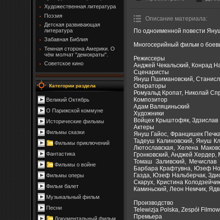
Художественная литература
Поэзия
Описание материала
:
Детская развивающая
По одноименной повести Яну
литература
Забавная Библия
Многосерийный фильм о боевых
Темная сторона Америки. О
чём молчат "демократы".
Режиссеры
Советское кино
Анджей Чекальский, Конрад Н
Сценаристы
Януш Пшимановский, Станисл
Операторы
Категории раздела
Ромуальд Кропат, Николай Сп
Композитор
Великий Октябрь
Адам Валяциньский
О Парижской коммуне
Художники
Войцех Крыштофяк, Здзислав
Исторические фильмы
Актеры
Фильмы сказки
Януш Гайос, Францишек Печка
Тадеуш Калиновский, Януш Кл
Фильмы приключений
Лютославская, Хелена Маковс
Фантастика
Гронковский, Анджей Хердер,
Томаш Заливский, Мечислав 
Фильмы о войне
Барбара Крафтувна, Юзеф Нов
Газда, Юзеф Нальберчак, Зди
Фильмы оперы
Скарух, Кристина Колодзейчи
Фильм балет
Каминьский, Леон Немчик, Ядв
Музыкальный фильм
Производство
Песни
Telewizja Polska, Zespół Filmo
Премьера
Документальный фильм