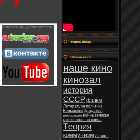
- 3
Выберите где удобно смотреть?
Форма Входа
Облако тегов
наше кино
кинозал
история
СССР
фильм
Литература
политика
Большевик
буржуазная
война
великая
демократия
отечественная война
Теория
коммунизм
Ленин -