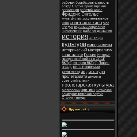
рабочая борьба
деятельность
вождя
Партия
пролетарская
революция
рабочий класс
Фридрих Энгельс
мультфильм
документальное
советское кино
кино
Мао
Цзэдун
научный социализм
приключения
рабочее движение
история
антифа
культура
империализм
исторический материализм
капитализм
Россия
История
гражданской войны в СССР
Ленин
ВКП(б)
история ВКП(б)
вождь
политэкономия
революция
диктатура
пролетариата
декреты
советской власти
пролетарская культура
критика
Маяковский
Китайская
Коммунистическая партия
Сталин - вождь
Друзья сайта