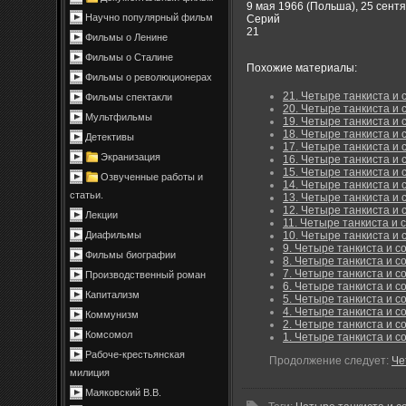
9 мая 1966 (Польша), 25 сент
Научно популярный фильм
Cерий
21
Фильмы о Ленине
Фильмы о Сталине
Похожие материалы:
Фильмы о революционерах
21. Четыре танкиста и 
Фильмы спектакли
20. Четыре танкиста и 
Мультфильмы
19. Четыре танкиста и 
18. Четыре танкиста и 
Детективы
17. Четыре танкиста и 
Экранизация
16. Четыре танкиста и 
15. Четыре танкиста и 
Озвученные работы и
14. Четыре танкиста и 
статьи.
13. Четыре танкиста и 
12. Четыре танкиста и 
Лекции
11. Четыре танкиста и с
Диафильмы
10. Четыре танкиста и 
9. Четыре танкиста и со
Фильмы биографии
8. Четыре танкиста и со
7. Четыре танкиста и со
Производственный роман
6. Четыре танкиста и со
Капитализм
5. Четыре танкиста и со
4. Четыре танкиста и со
Коммунизм
2. Четыре танкиста и со
Комсомол
1. Четыре танкиста и со
Рабоче-крестьянская
Продолжение следует:
Че
милиция
Маяковский В.В.