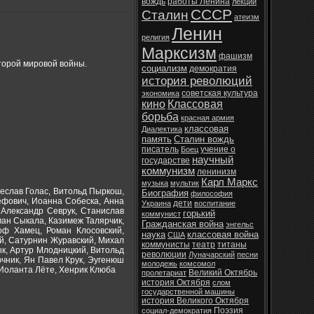
вождь
работы Ленина
лекции
СССР
Сталин
атеизм
Ленин
религия
Марксизм
фашизм
торой мировой войны.
социализм
демократия
история революций
советская культура
экономика
кино
Классовая
борьба
красная армия
классовая
Диалектика
память
Сталин вождь
писатель
учение о
Боец
научный
государстве
коммунизм
ленинизм
Карл Маркс
музыка
мультик
еслав Голас, Витольд Пыркош,
Биография
философия
ефович, Иоанна Собеска, Анна
дети
Украина
воспитание
 Александр Севрук, Станислав
горький
коммунист
ан Сыкала, Казимеж Талярчик,
Гражданская война
энгельс
оф Хамец, Роман Клосовский,
наука
классовая война
США
й, Сатурнин Журавский, Михал
коммунисты
театр
титаны
ык, Артур Млодницкий, Витольд
революции
Луначарский
песни
ючник, Ян Павел Крук, Эугенюш
молодежь
комсомол
 Иоланта Лёте, Хенрик Клюба
Великий Октябрь
пролетариат
история Октября
слом
государственной машины
история Великого Октября
Поэзия
социал-демократия