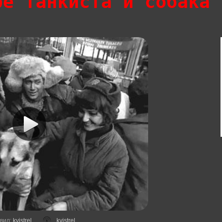
ре танкиста и собака 
вил
:
kvistrel
kvistrel