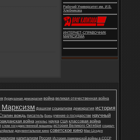
Рабочий Университет им. И.Б.
Хлебникова
ИНТЕРНЕТ-СПРАВОЧНИК
МАРКСИЗМА
война
ик
великая отечественная война
буржуазная демократия
н
Марксизм
история
социализм
фашизм
демократия
научный
Сталин вождь
писатель
учение о государстве
Боец
ражданская война
наука
классовая война
энгельс
США
я
история Великого Октября
слом государственной машины
социал-
советское кино
ьтфильм
документальное кино
Мао Цзэдун
ериализм
капитализм
Россия
История гражданской войны в СССР