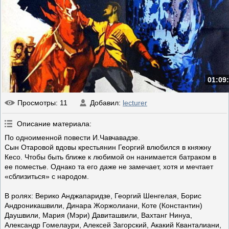
01:09
Просмотры
: 11
Добавил
:
lecturer
Описание материала
:
По одноименной повести И.Чавчавадзе.
Сын Отаровой вдовы крестьянин Георгий влюбился в княжну
Кесо. Чтобы быть ближе к любимой он нанимается батраком в
ее поместье. Однако та его даже не замечает, хотя и мечтает
«сблизиться» с народом.
В ролях: Верико Анджапаридзе, Георгий Шенгелая, Борис
Андроникашвили, Динара Жоржолиани, Коте (Константин)
Даушвили, Мария (Мэри) Давиташвили, Вахтанг Нинуа,
Александр Гомелаури, Алексей Загорский, Акакий Кванталиани,