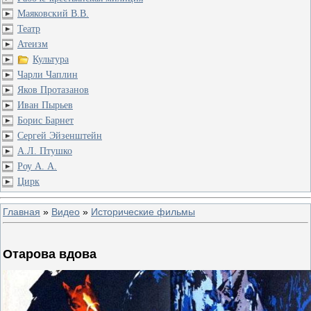
Маяковский В.В.
Театр
Атеизм
Культура
Чарли Чаплин
Яков Протазанов
Иван Пырьев
Борис Барнет
Сергей Эйзенштейн
А.Л. Птушко
Роу А. А.
Цирк
Главная
»
Видео
»
Исторические фильмы
Отарова вдова