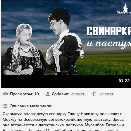
01:22
Просмотры
: 10
Добавил
:
lecturer
lecturer
Описание материала
:
Скромную вологодскую свинарку Глашу Новикову посылают в
Москву на Всесоюзную сельскохозяйственную выставку. Здесь
она встречается с дагестанским пастухом Мусаибом Гатуевым.
Расставаясь, Глаша и Мусаиб обещают писать друг другу и