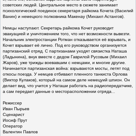
советских людей. Центральное место в сюжете занимает
психологический поединок секеретаря райкома Кочета (Василий
Ванин) и немецкого полковника Макенау (Михаил Астангов).
Немцы наступают. Секретарь райкома Кочет руководит
эвакуацией и уничтожением того, что нет возможности вывезти.
Начальник электростанции Ротман отказывается её взрывать, и
Кочет взрывает её лично. Под его руководством организуется
партизанский отряд. С партизанами уходят связистка Наташа
(Ладынина), внук вместе с дедом Гаврилой Русовым (Михаил
Жаров), уже трижды воевавшим с немцами, и многие другие.
Начинается партизанская война: взрываются мосты, летят под
откосы поезда. У немцев отбивают пленного танкиста Орлова
(Виктор Кулаков), который на самом деле немецуий шпион. Он
делает вид, что учится у Наташи работать на радиопередатчике,
а сам передает данные о месторасположении отряда...
Режиссер
Иван Пырьев
Сценарист
Иосиф Прут
Оператор
Валентин Павлов