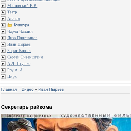
Маяковский В.В.
Театр
Атеизм
Культура
Чарли Чаплин
Яков Протазанов
Иван Пырьев
Борис Барнет
Сергей Эйзенштейн
А.Л. Птушко
Роу А. А.
Цирк
Главная
»
Видео
»
Иван Пырьев
Секретарь райкома