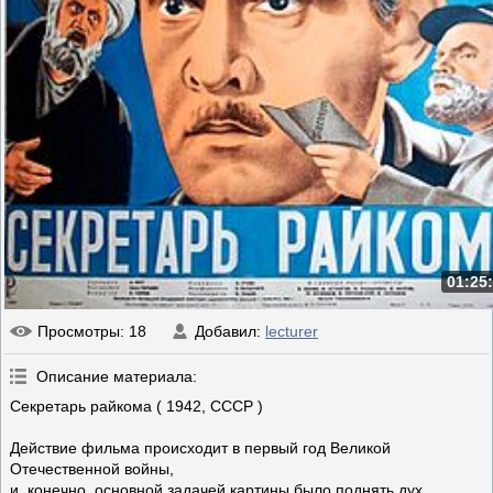
01:25
Просмотры
: 18
Добавил
:
lecturer
Описание материала
:
Секретарь райкома ( 1942, СССР )
Действие фильма происходит в первый год Великой
Отечественной войны,
и, конечно, основной задачей картины было поднять дух