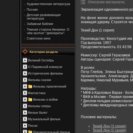
Описание материала
:
Художественная литература
Экранизация одноименного р
Поэзия
Детская развивающая
На фоне жизни донского каза
литература
знающая удержу. Строятся чел
Забавная Библия
Темная сторона Америки. О
Тихий Дон (1 серия)
чём молчат "демократы".
Производство: Киностудия им.
Советское кино
Год выпуска: 1957
Продолжительность: 01:43:56
Категории раздела
Режиссер: Сергей Герасимов
Авторы сценария: Сергей Гер
Великий Октябрь
О Парижской коммуне
В ролях:
Петр Глебов, Элина Быстрицк
Исторические фильмы
Архангельская, Александра Д
Карякин, Николай Муравьев, 
Фильмы сказки
Фильмы приключений
Награды:
* МКФ в Карловых Варах - Бол
Фантастика
* ВКФ в Москве - Первая преми
Фильмы о войне
* Диплом гильдии режиссеров
* Дипломы международных смо
Фильмы оперы
Фильм балет
Похожие материалы:
Музыкальный фильм
Песни
Тихий Дон (3 серия)
Тихий Дон (2 серия)
Документальный фильм