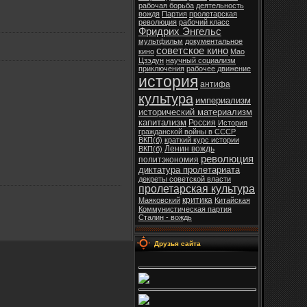
рабочая борьба
деятельность
вождя
Партия
пролетарская
революция
рабочий класс
Фридрих Энгельс
мультфильм
документальное
советское кино
кино
Мао
Цзэдун
научный социализм
приключения
рабочее движение
история
антифа
культура
империализм
исторический материализм
капитализм
Россия
История
гражданской войны в СССР
ВКП(б)
краткий курс истории
Ленин вождь
ВКП(б)
революция
политэкономия
диктатура пролетариата
декреты советской власти
пролетарская культура
критика
Маяковский
Китайская
Коммунистическая партия
Сталин - вождь
Друзья сайта