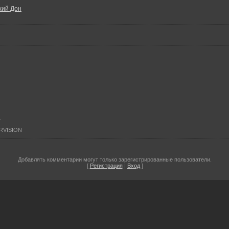
хий Дон
7
 RVISION
Добавлять комментарии могут только зарегистрированные пользователи.
[
Регистрация
|
Вход
]