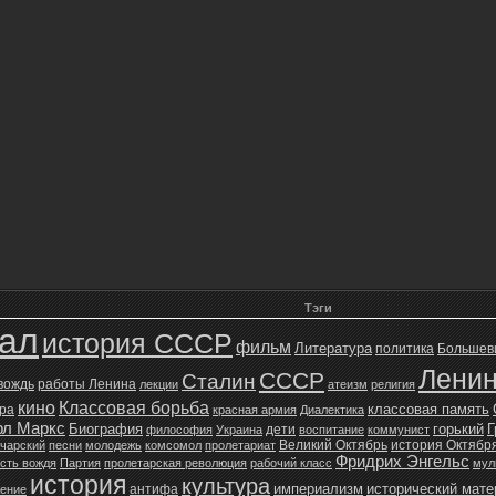
Тэги
зал
история СССР
фильм
Литература
политика
Большев
Лени
СССР
Сталин
 вождь
работы Ленина
лекции
атеизм
религия
кино
Классовая борьба
классовая память
ура
красная армия
Диалектика
рл Маркс
Биография
горький
Г
дети
философия
Украина
воспитание
коммунист
Великий Октябрь
история Октябр
чарский
песни
молодежь
комсомол
пролетариат
Фридрих Энгельс
сть вождя
Партия
пролетарская революция
рабочий класс
мул
история
культура
империализм
исторический мат
антифа
жение