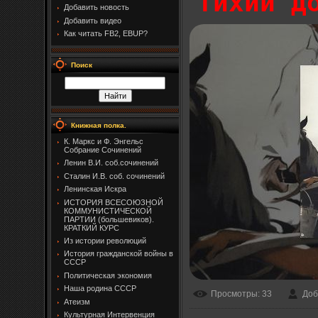
Тихий Д
Добавить новость
Добавить видео
Как читать FB2, EBUP?
Поиск
Книжная полка.
К. Маркс и Ф. Энгельс
Собрание Сочинений
Ленин В.И. соб.сочинений
Сталин И.В. соб. сочинений
Ленинская Искра
ИСТОРИЯ ВСЕСОЮЗНОЙ
КОММУНИСТИЧЕСКОЙ
ПАРТИИ (большевиков).
КРАТКИЙ КУРС
Из истории революций
История гражданской войны в
СССР
Политическая экономия
Наша родина СССР
Просмотры
: 33
Доб
Атеизм
Культурная Интервенция