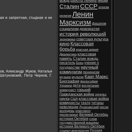
вождь
работы Ленина
лекции
СССР
Сталин
атеизм
Ленин
религия
ая и запретная, стыдная и не
Марксизм
фашизм
социализм
демократия
история революций
советская культура
экономика
кино
Классовая
борьба
красная армия
классовая
Диалектика
память
Сталин вождь
писатель
учение о
Боец
научный
государстве
ов, Александр Жуков, Наталья
коммунизм
ленинизм
Шатуновский, Петр Чернов, Г.
Карл Маркс
музыка
мультик
Биография
философия
дети
Украина
воспитание
горький
коммунист
Гражданская война
энгельс
наука
классовая война
США
коммунисты
театр
титаны
революции
Луначарский
песни
молодежь
комсомол
Великий Октябрь
пролетариат
история Октября
слом
государственной машины
история Великого Октября
Поэзия
социал-демократия