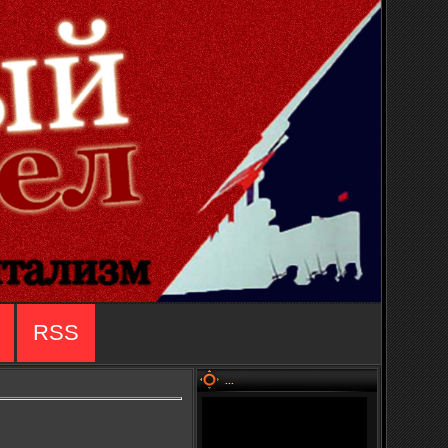
RSS
...