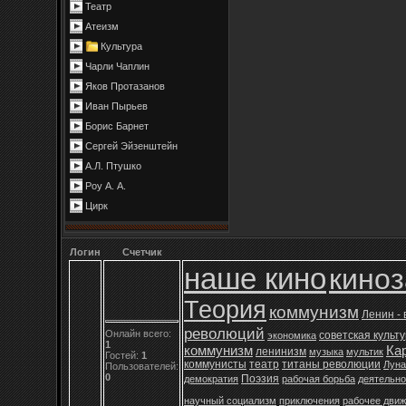
Театр
Атеизм
Культура
Чарли Чаплин
Яков Протазанов
Иван Пырьев
Борис Барнет
Сергей Эйзенштейн
А.Л. Птушко
Роу А. А.
Цирк
Логин
Счетчик
наше кино
кино
Теория
коммунизм
Ленин -
революций
Онлайн всего:
советская культ
экономика
1
коммунизм
Ка
ленинизм
музыка
мультик
Гостей:
1
коммунисты
театр
титаны революции
Луна
Пользователей:
0
Поэзия
демократия
рабочая борьба
деятельно
научный социализм
приключения
рабочее дви