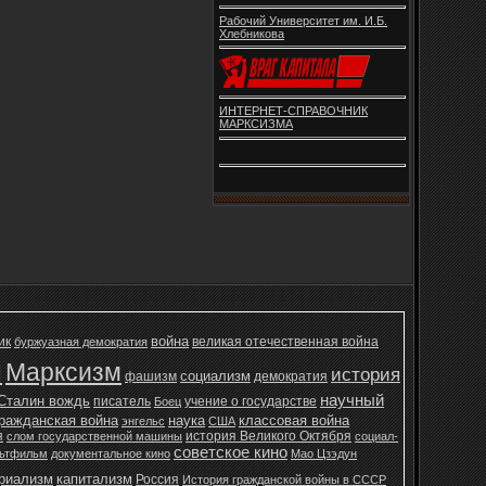
Рабочий Университет им. И.Б.
Хлебникова
ИНТЕРНЕТ-СПРАВОЧНИК
МАРКСИЗМА
война
ик
великая отечественная война
буржуазная демократия
н
Марксизм
история
социализм
фашизм
демократия
научный
Сталин вождь
писатель
учение о государстве
Боец
ражданская война
наука
классовая война
энгельс
США
я
история Великого Октября
слом государственной машины
социал-
советское кино
ьтфильм
документальное кино
Мао Цзэдун
ериализм
капитализм
Россия
История гражданской войны в СССР