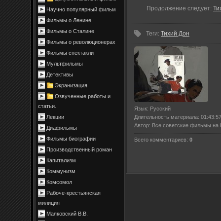
Продолжение следует:
Ти
Научно популярный фильм
Фильмы о Ленине
Фильмы о Сталине
Теги
:
Тихий Дон
Фильмы о революционерах
Фильмы спектакли
Мультфильмы
Детективы
Экранизация
Озвученные работы и
статьи.
Язык
: Русский
Длительность материала
: 01:43:5
Лекции
Автор
: Все советские фильмы на
Диафильмы
Фильмы биографии
Всего комментариев
:
0
Производственный роман
Капитализм
Коммунизм
Комсомол
Рабоче-крестьянская
милиция
Маяковский В.В.