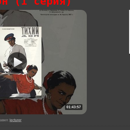
он (1 серия)
01:43:57
авил
:
lecturer