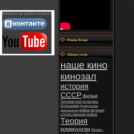
Выберите где удобно смотреть?
Форма Входа
Облако тегов
наше кино
кинозал
история
СССР
фильм
Литература
политика
Большевик
буржуазная
война
великая
демократия
отечественная война
Теория
коммунизм
Ленин -