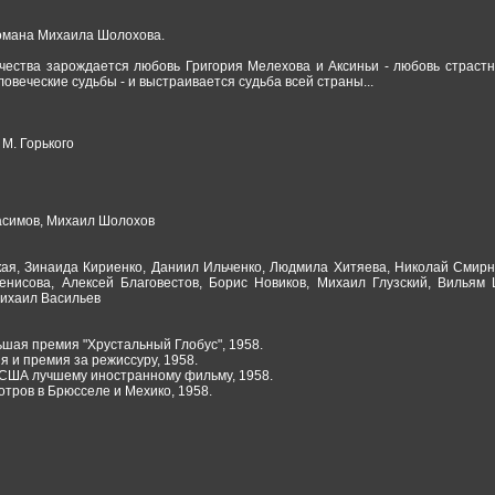
омана Михаила Шолохова.
чества зарождается любовь Григория Мелехова и Аксиньи - любовь страстн
овеческие судьбы - и выстраивается судьба всей страны...
 М. Горького
асимов, Михаил Шолохов
ая, Зинаида Кириенко, Даниил Ильченко, Людмила Хитяева, Николай Смирн
енисова, Алексей Благовестов, Борис Новиков, Михаил Глузский, Вильям 
Михаил Васильев
ьшая премия "Хрустальный Глобус", 1958.
я и премия за режиссуру, 1958.
 США лучшему иностранному фильму, 1958.
тров в Брюсселе и Мехико, 1958.