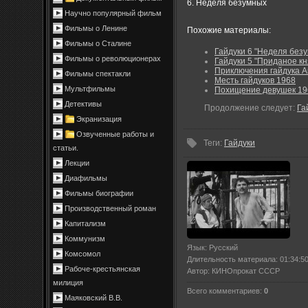
6. Неделя безумных
Научно популярный фильм
Фильмы о Ленине
Похожие материалы:
Фильмы о Сталине
Гайдуки 6 "Неделя безу
Фильмы о революционерах
Гайдуки 5 "Приданое кн
Приключения гайдука А
Фильмы спектакли
Месть гайдуков 1968
Мультфильмы
Похищение девушек 19
Детективы
Продолжение следует:
Га
Экранизация
Озвученные работы и
Теги
:
Гайдуки
статьи.
Лекции
Диафильмы
Фильмы биографии
Производственный роман
Капитализм
Коммунизм
Язык
: Русский
Комсомол
Длительность материала
: 01:34:5
Рабоче-крестьянская
Автор
: КИНОпрокат СССР
милиция
Всего комментариев
:
0
Маяковский В.В.