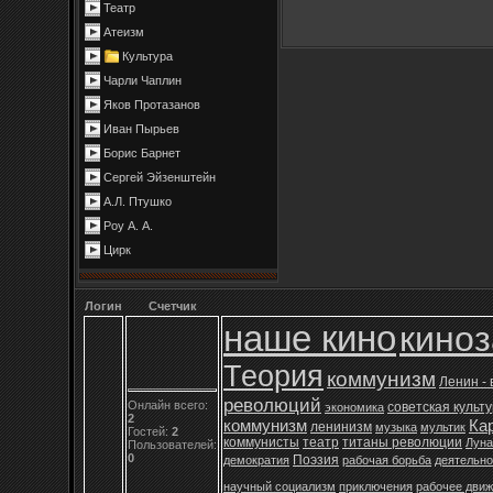
Театр
Атеизм
Культура
Чарли Чаплин
Яков Протазанов
Иван Пырьев
Борис Барнет
Сергей Эйзенштейн
А.Л. Птушко
Роу А. А.
Цирк
Логин
Счетчик
наше кино
кино
Теория
коммунизм
Ленин -
революций
Онлайн всего:
советская культ
экономика
2
коммунизм
Ка
ленинизм
музыка
мультик
Гостей:
2
коммунисты
театр
титаны революции
Луна
Пользователей:
0
Поэзия
демократия
рабочая борьба
деятельно
научный социализм
приключения
рабочее дви