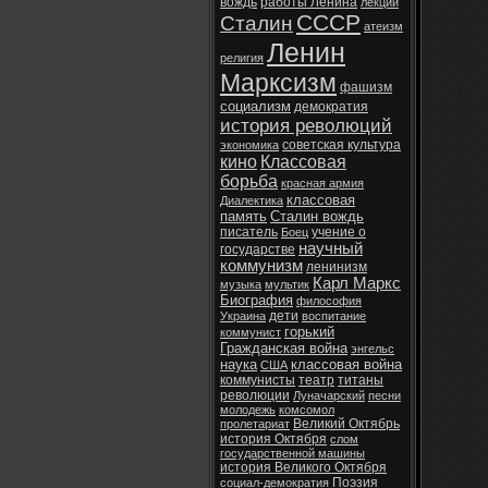
вождь
работы Ленина
лекции
СССР
Сталин
атеизм
Ленин
религия
Марксизм
фашизм
социализм
демократия
история революций
советская культура
экономика
кино
Классовая
борьба
красная армия
классовая
Диалектика
память
Сталин вождь
писатель
учение о
Боец
научный
государстве
коммунизм
ленинизм
Карл Маркс
музыка
мультик
Биография
философия
дети
Украина
воспитание
горький
коммунист
Гражданская война
энгельс
наука
классовая война
США
коммунисты
театр
титаны
революции
Луначарский
песни
молодежь
комсомол
Великий Октябрь
пролетариат
история Октября
слом
государственной машины
история Великого Октября
Поэзия
социал-демократия