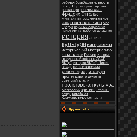
рабочая борьба
деятельность
вождя
Партия
пролетарская
революция
рабочий класс
Фридрих Энгельс
мультфильм
документальное
советское кино
кино
Мао
Цзэдун
научный социализм
приключения
рабочее движение
история
антифа
культура
империализм
исторический материализм
капитализм
Россия
История
гражданской войны в СССР
Ленин
ВКП(б)
история ВКП(б)
вождь
политэкономия
революция
диктатура
пролетариата
декреты
советской власти
пролетарская культура
критика
Маяковский
Сталин -
вождь
Китайская
Коммунистическая партия
Друзья сайта