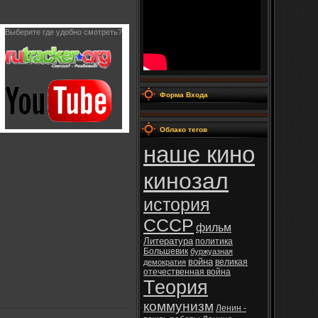
Выберите где удобно смотреть?
Форма Входа
Облако тегов
наше кино
кинозал
история
СССР
фильм
Литература
политика
Большевик
буржуазная
война
великая
демократия
отечественная война
Теория
коммунизм
Ленин -