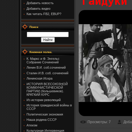
Гайдуки
Добавить новость
Добавить видео
Как читать FB2, EBUP?
Поиск
Книжная полка.
К. Маркс и Ф. Энгельс
Собрание Сочинений
Ленин В.И. соб.сочинений
Сталин И.В. соб. сочинений
Ленинская Искра
ИСТОРИЯ ВСЕСОЮЗНОЙ
КОММУНИСТИЧЕСКОЙ
ПАРТИИ (большевиков).
КРАТКИЙ КУРС
Из истории революций
История гражданской войны в
СССР
Политическая экономия
Наша родина СССР
Просмотры
: 7
Доба
Атеизм
Культурная Интервенция