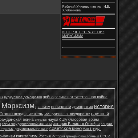
Рабочий Университет им. И.Б.
Хлебникова
ИНТЕРНЕТ-СПРАВОЧНИК
МАРКСИЗМА
война
ик
великая отечественная война
буржуазная демократия
н
Марксизм
история
социализм
фашизм
демократия
научный
Сталин вождь
писатель
учение о государстве
Боец
ражданская война
наука
классовая война
энгельс
США
я
история Великого Октября
слом государственной машины
социал-
советское кино
ьтфильм
документальное кино
Мао Цзэдун
ериализм
капитализм
Россия
История гражданской войны в СССР