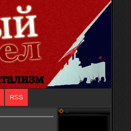
RSS
...