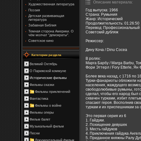
Описание материала
:
Художественная литература
Год выпуска: 1966
Поэзия
Страна: Румыния
Детская развивающая
Жанр: Исторический
литература
Продолжительность: 01:26:50
Забавная Библия
Перевод: Профессиональный 
Темная сторона Америки. О
Советский дубляж
чём молчат "демократы".
Режиссер:
Советское кино
Дину Коча / Dinu Cocea
Категории раздела
В ролях:
Марга Барбу / Marga Barbu, Том
Великий Октябрь
Фори Эттерл / Fory Etterle, Ян 
О Парижской коммуне
Более века назад, с 1716 по 
Исторические фильмы
Турки-фанариоты обложили на
населения, жаждущего возмезд
Фильмы сказки
свободолюбивые румыны, гото
Фильмы приключений
сделал, чтобы его народ был 
схвачен турками, избит плеть
Фантастика
спасают героя. Восполнив сво
Фильмы о войне
туркам и их приспешникам за 
Фильмы оперы
Это первая серия из 6
Фильм балет
1. Гайдуки.
2. Похищение девушек
Музыкальный фильм
3. Месть гайдуков
4. Приключения гайдука Ангел
Песни
5. Приданное княжны Ралу Ду
Документальный фильм