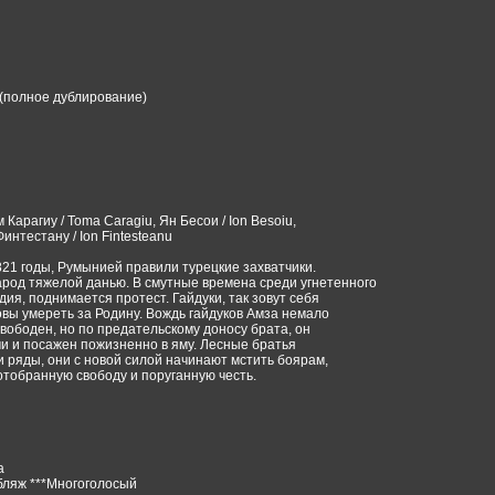
(полное дублирование)
 Карагиу / Toma Caragiu, Ян Бесои / Ion Besoiu,
Финтестану / Ion Fintesteanu
1821 годы, Румынией правили турецкие захватчики.
род тяжелой данью. В смутные времена среди угнетенного
ия, поднимается протест. Гайдуки, так зовут себя
вы умереть за Родину. Вождь гайдуков Амза немало
свободен, но по предательскому доносу брата, он
ми и посажен пожизненно в яму. Лесные братья
и ряды, они с новой силой начинают мстить боярам,
отобранную свободу и поруганную честь.
а
бляж ***Многоголосый