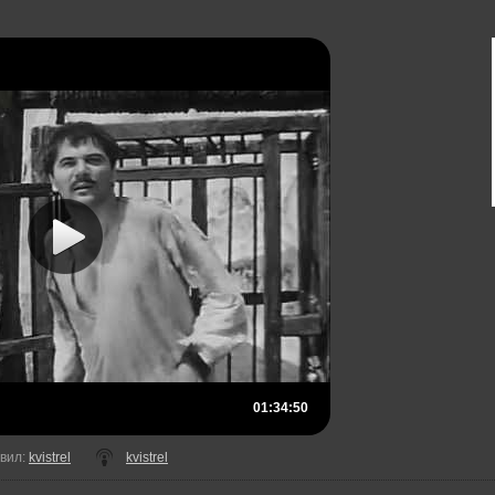
01:34:50
вил
:
kvistrel
kvistrel