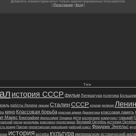
Добавлять комментарии могут только зарегистрированные пользователи.
[
Регистрация
|
Вход
]
Тэги
зал
история СССР
фильм
Литература
политика
Большев
Лени
СССР
Сталин
 вождь
работы Ленина
лекции
атеизм
религия
кино
Классовая борьба
классовая память
ура
красная армия
Диалектика
рл Маркс
Биография
горький
Г
дети
философия
Украина
воспитание
коммунист
Великий Октябрь
история Октябр
чарский
песни
молодежь
комсомол
пролетариат
Фридрих Энгельс
сть вождя
Партия
пролетарская революция
рабочий класс
мул
история
культура
империализм
исторический мат
антифа
жение