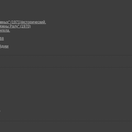
мных" (1971)/исторический.
яжны Ралу" (1970)
нгела.
68
йдуки
0