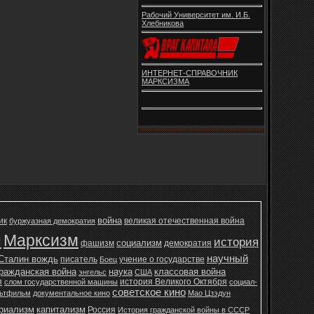
Рабочий Университет им. И.Б.
Хлебникова
ИНТЕРНЕТ-СПРАВОЧНИК
МАРКСИЗМА
война
ик
великая отечественная война
буржуазная демократия
н
Марксизм
история
социализм
фашизм
демократия
научный
Сталин вождь
писатель
учение о государстве
Боец
ражданская война
наука
классовая война
энгельс
США
я
история Великого Октября
слом государственной машины
социал-
советское кино
ьтфильм
документальное кино
Мао Цзэдун
ериализм
капитализм
Россия
История гражданской войны в СССР