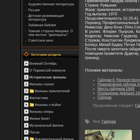
Приключения гайдука Ангела / H
Художественная литература
Страна: Румыния
Жанр: приключения, историче
Поэзия
Год выпуска: 1970
Детская развивающая
Продолжительность: 01:25:41
литература
Перевод: Профессиональный 
Забавная Библия
Режиссер: Дину Коча / Dinu Co
Темная сторона Америки. О
В ролях: Флорин Пьерсик, Ко
чём молчат "демократы".
Кодреску, Николае Гэрдеску,
Стружак, Константин Лунджеан
Советское кино
Богицэ, Михай Бадиу, Петре Г
После смерти капитана гайдук
помощник правителя Дудеску, 
Категории раздела
границу...
Великий Октябрь
Похожие материалы:
О Парижской коммуне
Исторические фильмы
Гайдуки 6 "Неделя безу
Фильмы сказки
Приключения гайдука А
Месть гайдуков 1968
Фильмы приключений
Похищение девушек 19
Гайдуки
Фантастика
Фильмы о войне
Продолжение следует:
Га
Фильмы оперы
Фильм балет
Теги
:
Гайдуки
Музыкальный фильм
Песни
Документальный фильм