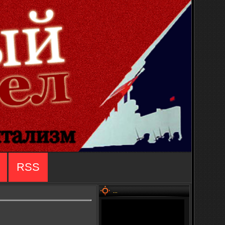
RSS
...