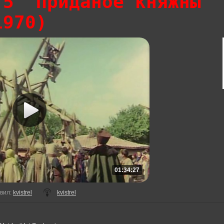
 5 "Приданое княжны
1970)
01:34:27
вил
:
kvistrel
kvistrel