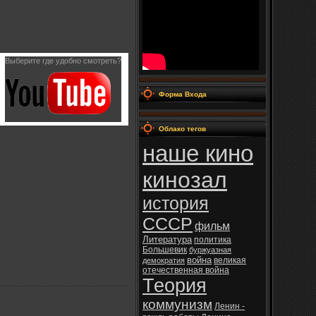
Выберите где удобно смотреть?
Форма Входа
Облако тегов
наше кино
кинозал
история
СССР
фильм
Литература
политика
Большевик
буржуазная
война
великая
демократия
отечественная война
Теория
коммунизм
Ленин -