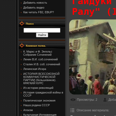
Гайдуки
Добавить новость
Добавить видео
Ралу" (
Как читать FB2, EBUP?
Поиск
Книжная полка.
К. Маркс и Ф. Энгельс
Собрание Сочинений
Ленин В.И. соб.сочинений
Сталин И.В. соб. сочинений
Ленинская Искра
ИСТОРИЯ ВСЕСОЮЗНОЙ
КОММУНИСТИЧЕСКОЙ
ПАРТИИ (большевиков).
КРАТКИЙ КУРС
Из истории революций
История гражданской войны в
СССР
Просмотры
: 2
Доба
Политическая экономия
Наша родина СССР
Атеизм
Описание материала
:
Культурная Интервенция