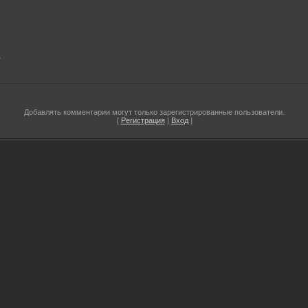
7
Добавлять комментарии могут только зарегистрированные пользователи.
[
Регистрация
|
Вход
]