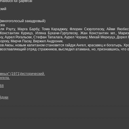
aiducii lui Şaptecai
ский
(многоголосый закадровый)
cea
ля Рэуту, Марга Барбу, Тома Караджиу, Флорин Скэрлэтеску, Айми Якобеск
 Константин Курицэ, Иляна Бухачи-Гургулеску, Жан Константин мл., Мар
у, Аурел Рогальски, Стефан Тапалага, Аурел Чорану, Михай Мереуцэ, Дорел 
еоргиу, Мирчя Паску, Виржил Андроник.
ов Амзы, новым капитаном становится гайдук Ангел, красавец и богатырь. 
возглавляющий отряд стражников, выследил атамана, но, признавшись, что о
мных" (1971)/исторический.
нгела.
68
йдуки