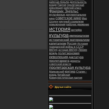
рабочая борьба
деятельность
вождя
Партия
пролетарская
революция
рабочий класс
Фридрих Энгельс
мультфильм
документальное
советское кино
кино
Мао
Цзэдун
научный социализм
приключения
рабочее движение
история
антифа
культура
империализм
исторический материализм
капитализм
Россия
История
гражданской войны в СССР
Ленин
ВКП(б)
история ВКП(б)
вождь
политэкономия
революция
диктатура
пролетариата
декреты
советской власти
пролетарская культура
критика
Маяковский
Сталин -
вождь
Китайская
Коммунистическая партия
Друзья сайта