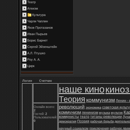
Театр
Атеизм
Культура
Чарли Чаплин
Яков Протазанов
Иван Пырьев
Борис Барнет
Сергей Эйзенштейн
А.Л. Птушко
Роу А. А.
Цирк
Логин
Счетчик
наше кино
кино
Теория
коммунизм
Ленин -
революций
Онлайн всего:
советская культ
экономика
2
коммунизм
Ка
ленинизм
музыка
мультик
Гостей:
2
коммунисты
театр
титаны революции
Луна
Пользователей:
0
Поэзия
демократия
рабочая борьба
деятельно
научный социализм
приключения
рабочее дви