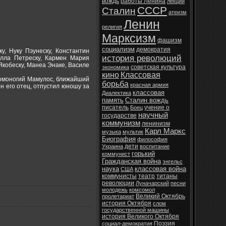
вождь
работы Ленина
лекции
СССР
Сталин
атеизм
Ленин
религия
Марксизм
фашизм
социализм
демократия
у, Нуку Пэунеску, Константин
история революций
иэлла Петреску, Кармен Мария
Якобеску, Манеа Энаке, Василе
советская культура
экономика
кино
Классовая
Хромоногий Мамулос, ближайший
борьба
красная армия
н его отец, отпустил юношу за
классовая
Диалектика
память
Сталин вождь
писатель
учение о
Боец
научный
государстве
коммунизм
ленинизм
Карл Маркс
музыка
мультик
Биография
философия
дети
Украина
воспитание
горький
коммунист
Гражданская война
энгельс
наука
классовая война
США
коммунисты
театр
титаны
революции
Луначарский
песни
молодежь
комсомол
Великий Октябрь
пролетариат
история Октября
слом
государственной машины
история Великого Октября
Поэзия
социал-демократия