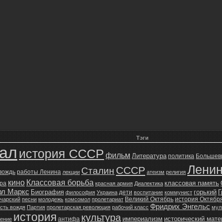
Тэги
зал
история СССР
фильм
Литература
политика
Большев
Лени
СССР
Сталин
 вождь
работы Ленина
лекции
атеизм
религия
кино
Классовая борьба
классовая память
ура
красная армия
Диалектика
рл Маркс
Биография
горький
Г
дети
философия
Украина
воспитание
коммунист
Великий Октябрь
история Октябр
чарский
песни
молодежь
комсомол
пролетариат
Фридрих Энгельс
сть вождя
Партия
пролетарская революция
рабочий класс
мул
история
культура
империализм
исторический мат
антифа
жение