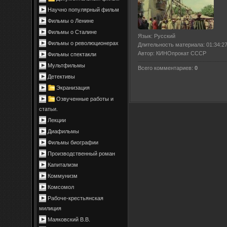
Научно популярный фильм
Фильмы о Ленине
Фильмы о Сталине
Язык
: Русский
Фильмы о революционерах
Длительность материала
: 01:34:2
Автор
: КИНОпрокат СССР
Фильмы спектакли
Мультфильмы
Всего комментариев
:
0
Детективы
Экранизация
Озвученные работы и
статьи.
Лекции
Диафильмы
Фильмы биографии
Производственный роман
Капитализм
Коммунизм
Комсомол
Рабоче-крестьянская
милиция
Маяковский В.В.