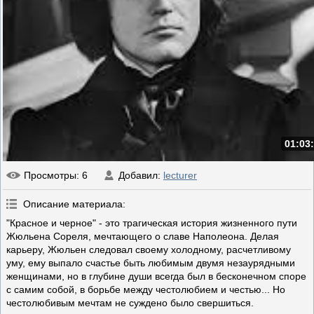
01:03
Просмотры
: 6
Добавил
:
lecturer
Описание материала
:
"Красное и черное" - это трагическая история жизненного пути
Жюльена Сореля, мечтающего о славе Наполеона. Делая
карьеру, Жюльен следовал своему холодному, расчетливому
уму, ему выпало счастье быть любимым двумя незаурядными
женщинами, но в глубине души всегда был в бесконечном споре
с самим собой, в борьбе между честолюбием и честью... Но
честолюбивым мечтам не суждено было свершиться.