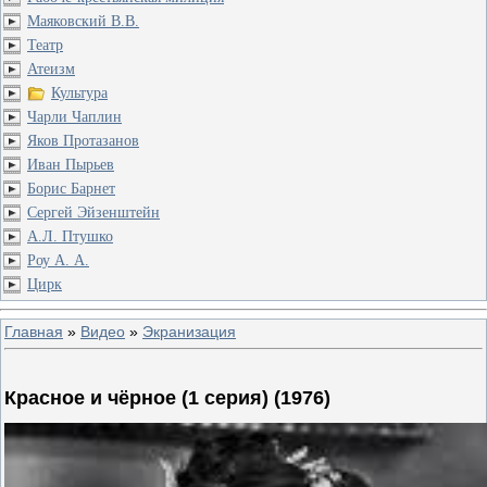
Маяковский В.В.
Театр
Атеизм
Культура
Чарли Чаплин
Яков Протазанов
Иван Пырьев
Борис Барнет
Сергей Эйзенштейн
А.Л. Птушко
Роу А. А.
Цирк
Главная
»
Видео
»
Экранизация
Красное и чёрное (1 серия) (1976)