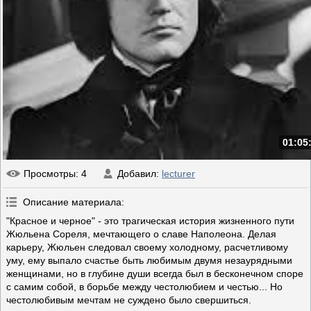
01:05
Просмотры
: 4
Добавил
:
lecturer
Описание материала
:
"Красное и черное" - это трагическая история жизненного пути
Жюльена Сореля, мечтающего о славе Наполеона. Делая
карьеру, Жюльен следовал своему холодному, расчетливому
уму, ему выпало счастье быть любимым двумя незаурядными
женщинами, но в глубине души всегда был в бесконечном споре
с самим собой, в борьбе между честолюбием и честью... Но
честолюбивым мечтам не суждено было свершиться.