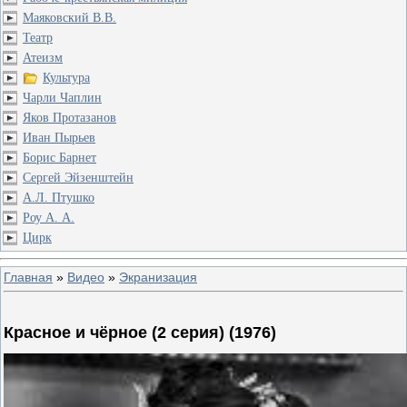
Маяковский В.В.
Театр
Атеизм
Культура
Чарли Чаплин
Яков Протазанов
Иван Пырьев
Борис Барнет
Сергей Эйзенштейн
А.Л. Птушко
Роу А. А.
Цирк
Главная
»
Видео
»
Экранизация
Красное и чёрное (2 серия) (1976)