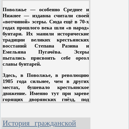
Петроград и Москву на следующий
Дон и Северный Кавказ бежали
большевиков, 2 — 3 меньшевика и
день после победы пролетарской
Поволжье — особенно Среднее и
офицеры, изгнанные из воинских
около 40 эсеров.
революции.
Нижнее — издавна считали своей
частей солдатами. Здесь в октябре
«вотчиной» эсеры. Сюда ещё в 70-х
1917 года был создан Юго-
Директива Центрального Комитета
годах прошлого века шли «в народ»
восточный союз из кубанских,
застала уральских большевиков
бунтари. Их манили исторические
донских, терских и астраханских
подготовленными. На VI съезд
традиции великих крестьянских
казачьих войск, из горцев
большевиков Урал послал 22
восстаний Степана Разина и
Северного Кавказа и степных
делегата. Решения съезда дали
Емельяна Пугачёва. Эсеры
народов Донской области и
боевую зарядку местным
пытались присвоить себе ореол
Астраханской губернии; этот союз
партийным организациям.
славы бунтарей.
должен был стать одной из плотин
для борьбы с пролетарской
Здесь, в Поволжье, в революцию
революцией.
1905 года сильнее, чем в других
местах, бушевало крестьянское
Большевистские организации
движение. Именно тут при зареве
Донской области, и прежде всего
горящих дворянских гнёзд, под
ростовская организация, вели
звуки набата создал саратовский
упорную борьбу против
губернатор Столыпин свою систему
контрреволюции за завоевание
борьбы с крестьянским восстанием.
масс.
История гражданской
Возведённый царём Николаем II из