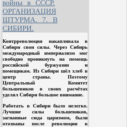
окраину за окраиной»
войны в СССР.
ОРГАНИЗАЦИЯ
Но в национальных районах и на
окраинах страны на пути
ШТУРМА. 7. В
установления советской власти
СИБИРИ.
стоял ряд серьёзнейших
препятствий и огромных
Контрреволюция накапливала в
трудностей. Ещё до победы
Сибири свои силы. Через Сибирь
Октябрьской революции в центре,
международный империализм мог
на Украине и на Северном Кавказе,
свободно проникнуть на помощь
в Крыму и в Закавказье, в
российской буржуазии и
Туркестане и на Дальнем Востоке
помещикам. Из Сибири шёл хлеб в
концентрировались все силы
центр страны. Поэтому
контрреволюции, готовые к
Центральный Комитет
смертельной схватке с
большевиков в своих расчётах
побеждающей советской властью.
уделял Сибири большое внимание.
Поэтому борьба за победу
Работать в Сибири было нелегко.
пролетарской революции в
Лучшие силы большевиков,
национальных районах и на
загнанные сюда царизмом, были
окраинах страны приобретала более
отозваны после революции в
ожесточённый и более длительный