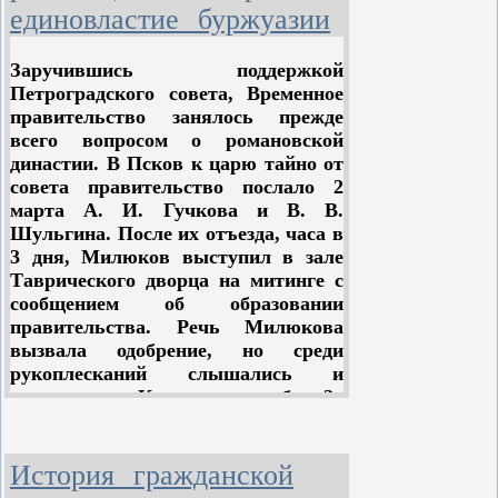
мобилизация сил. И самый вывод
единовластие буржуазии
Ленина о том, что восстание
Лашевич защищал предложение
назрело, целиком основывался на
Троцкого об отсрочке восстания до
Заручившись поддержкой
анализе соотношения классовых сил
съезда Советов. Доводы, которые
Петроградского совета, Временное
не только в центре, но и по всей
скрывал Троцкий, откровенно
правительство занялось прежде
стране.
высказал его сторонник. В этих
всего вопросом о романовской
доиодах особенно ярко вскрылось,
династии. В Псков к царю тайно от
«Мы в большинстве в
как близко сошлись позиции
совета правительство послало 2
1
стране...»
, — писал Ленин в
Зиновьева, Каменева и Троцкого.
марта А. И. Гучкова и В. В.
исторической статье «Кризис
Одна переходила в другую. Сбитые
Шульгина. После их отъезда, часа в
назрел».
с одной платформы, авторы
3 дня, Милюков выступил в зале
скрывались за второй.
Таврического дворца на митинге с
Завоевание большевиками
сообщением об образовании
большинства в стране стало
Петроградский комитет дал резкий
правительства. Речь Милюкова
очевидным фактом после
отпор противникам восстания.
вызвала одобрение, но среди
корниловщины.
рукоплесканий слышались и
протесты. «Кто вас выбрал?»
Решение Центрального Комитета
перебивали оратора. Когда
большевистской партии о
Милюков назвал князя Львова
вооружённом восстании положило
«представителем организованной
История гражданской
начало новому — третьему периоду
общественности», из толпы