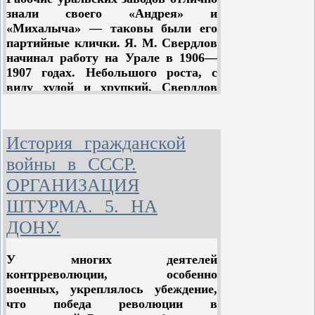
Сибири и послало приветствие
знали своего «Андрея» и
Центральному Комитету партии.
«Михалыча» — таковы были его
Ответ Центрального Комитета за
партийные клички. Я. М. Свердлов
подписью Е. Д. Стасовой был
начинал работу на Урале в 1906—
получен 13 апреля:
1907 годах. Небольшого роста, с
виду худой и хрупкий, Свердлов
«Приветствуем ваше
был неутомим в работе. Молодой
начинание, организацию
большевистский организатор
бюро утверждаем...»
поспевал всюду. Якова
История гражданской
Михайловича редко можно было
застать дома. Он постоянно
войны в СССР.
разъезжал по заводам, выступая на
ОРГАНИЗАЦИЯ
митингах и тайных собраниях
ШТУРМА. 5. НА
рабочих. Смелый, решительный, не
знающий сомнений и колебаний в
ДОНУ.
деле выполнения решений партии,
он в этом же духе воспитывал и
У многих деятелей
уральских большевиков.
контрреволюции, особенно
Вернувшись после ссылки в марте
военных, укреплялось убеждение,
1917 года на Урал, он уехал в
что победа революции в
Петроград на Всероссийскую