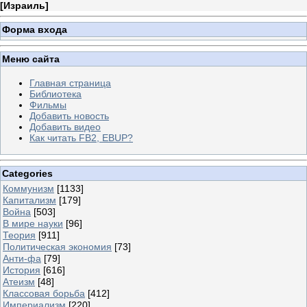
[
Израиль
]
Форма входа
Меню сайта
Главная страница
Библиотека
Фильмы
Добавить новость
Добавить видео
Как читать FB2, EBUP?
Categories
Коммунизм
[1133]
Капитализм
[179]
Война
[503]
В мире науки
[96]
Теория
[911]
Политическая экономия
[73]
Анти-фа
[79]
История
[616]
Атеизм
[48]
Классовая борьба
[412]
Империализм
[220]