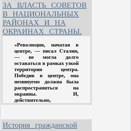
ЗА ВЛАСТЬ СОВЕТОВ
В НАЦИОНАЛЬНЫХ
РАЙОНАХ И НА
ОКРАИНАХ СТРАНЫ.
«Революция, начатая в
центре, — писал Сталин,
— не могла долго
оставаться в рамках узкой
территории центра.
Победив в центре, она
неминуемо должна была
распространиться на
окраины. И,
действительно,
революционная волна с
севера с первых же дней
переворота разлилась по
История гражданской
всей России, захватывая
1