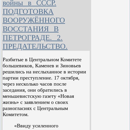
войны в СССР.
большевистской партии перешло в
руки Военно-революционного
ПОДГОТОВКА
комитета, душой и вдохновителем
ВООРУЖЁННОГО
которого стал Партийный центр во
главе со Сталиным, избранный
ВОССТАНИЯ В
Центральным Комитетом
ПЕТРОГРАДЕ. 2.
большевиков для практического
руководства восстанием.
ПРЕДАТЕЛЬСТВО.
Под непосредственным руководством
Разбитые в Центральном Комитете
Партийного центра Военно-
большевиков, Каменев и Зиновьев
революционный комитет превратился
решились на неслыханное в истории
в боевой штаб вооружённого
партии преступление. 17 октября,
восстания. Он быстро сосредоточил в
через несколько часов после
своих руках связи со всеми частями
заседания, они обратились в
гарнизона и оперативное руководство
меньшевистскую газету «Новая
Красной гвардией — главной боевой
жизнь» с заявлением о своих
силой вооружённого восстания.
разногласиях с Центральным
Комитетом.
Авторитет Военно-революционного
комитета в солдатских массах рос с
«Ввиду усиленного
каждым днём; его распоряжения