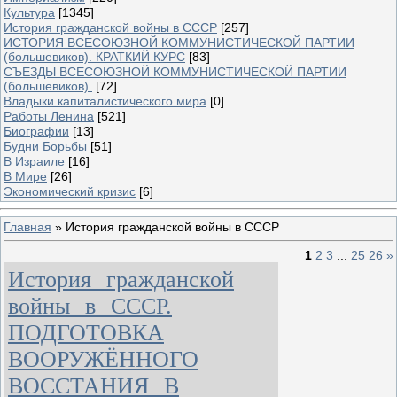
Культура
[1345]
История гражданской войны в СССР
[257]
ИСТОРИЯ ВСЕСОЮЗНОЙ КОММУНИСТИЧЕСКОЙ ПАРТИИ
(большевиков). КРАТКИЙ КУРС
[83]
СЪЕЗДЫ ВСЕСОЮЗНОЙ КОММУНИСТИЧЕСКОЙ ПАРТИИ
(большевиков).
[72]
Владыки капиталистического мира
[0]
Работы Ленина
[521]
Биографии
[13]
Будни Борьбы
[51]
В Израиле
[16]
В Мире
[26]
Экономический кризис
[6]
Главная
»
История гражданской войны в СССР
1
2
3
...
25
26
»
История гражданской
войны в СССР.
ПОДГОТОВКА
ВООРУЖЁННОГО
ВОССТАНИЯ В