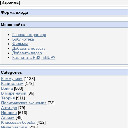
[
Израиль
]
Форма входа
Меню сайта
Главная страница
Библиотека
Фильмы
Добавить новость
Добавить видео
Как читать FB2, EBUP?
Categories
Коммунизм
[1133]
Капитализм
[179]
Война
[503]
В мире науки
[96]
Теория
[911]
Политическая экономия
[73]
Анти-фа
[79]
История
[616]
Атеизм
[48]
Классовая борьба
[412]
Империализм
[220]