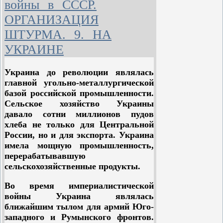
головой окунулся в работу. Киров
занятия кружков, проверял
войны в СССР.
выступал на собраниях перед
деятельность партийных
ОРГАНИЗАЦИЯ
рабочими и солдатами ежедневно, а
работников.
иногда и по нескольку раз в день.
ШТУРМА. 9. НА
Блестящий оратор, глубоко
УКРАИНЕ
начитанный, Киров обладал
исключительной способностью
Украина до революции являлась
подбирать живые образы и
главной угольно-металлургической
примеры. Его вдохновенные,
базой российской промышленности.
полные глубокой веры в победу
Сельское хозяйство Украины
революции речи буквально
давало сотни миллионов пудов
зажигали аудиторию. Готовя
хлеба не только для Центральной
пролетариат и трудящихся
России, но и для экспорта. Украина
Северного Кавказа к вооружённому
имела мощную промышленность,
восстанию, Киров придавал
перерабатывавшую
огромное значение работе среди
сельскохозяйственные продукты.
горской бедноты, где он уже тогда
пользовался колоссальной
Во время империалистической
популярностью.
войны Украина являлась
ближайшим тылом для армий Юго-
Казачья и горская контрреволюция
западного и Румынского фронтов.
усиленно раздувала национальную