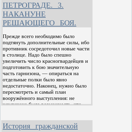
ПЕТРОГРАДЕ. 3.
НАКАНУНЕ
РЕШАЮЩЕГО БОЯ.
Прежде всего необходимо было
подтянуть дополнительные силы, ибо
противник сосредоточил новые части
в столице. Надо было спешно
увеличить число красногвардейцев и
подготовить к бою значительную
часть гарнизона, — опираться на
отдельные полки было явно
недостаточно. Наконец, нужно было
пересмотреть и самый план
вооружённого выступления: не
исключена была возможность, что
детали его стали известны врагу.
Практическое выполнение решений
История гражданской
Центрального Комитета