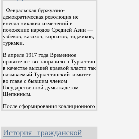
такова первая особенность
соглашательские Советы.
тактики большевиков в
Февральская буржуазно-
период подготовки
демократическая революция не
Октября.
внесла никаких изменений в
положение народов Средней Азии —
...изоляция партии
узбеков, казахов, киргизов, таджиков,
меньшевиков и эсеров как
туркмен.
основная линия
руководства делом
В апреле 1917 года Временное
подготовки Октября, —
правительство направило в Туркестан
такова вторая особенность
в качестве высшей краевой власти так
тактики большевиков.
называемый Туркестанский комитет
во главе с бывшим членом
...политика превращения
Государственной думы кадетом
Советов в органы
Щепкиным.
государственной власти,
как важнейшее условие
После сформирования коалиционного
изоляции соглашательских
Временного правительства
партий и победы диктатуры
Туркестанский комитет несколько
пролетариата, — такова
изменил свой состав: из кадетского он
третья особенность тактики
История гражданской
стал меньшевистским. Но линия его
большевиков в период
поведения осталась прежней.