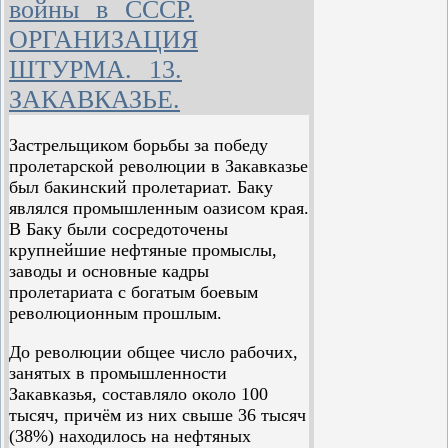
войны в СССР.
подготовки Октября.
ОРГАНИЗАЦИЯ
В своей контрреволюционной
...уменье убеждать массы на
деятельности Туркестанский комитет
ШТУРМА. 13.
своём собственном опыте в
опирался не только на меньшевиков и
правильности партийных
ЗАКАВКАЗЬЕ.
эсеров, бывших царских чиновников,
лозунгов путём подвода
белогвардейцев, но и на буржуазно-
этих масс к
националистические организации
Застрельщиком борьбы за победу
революпионным позициям,
«Шуро-Исламия» и «Улема»,
пролетарской революции в Закавказье
как важнейшее условие
возникшие в марте 1917 года.
был бакинский пролетариат. Баку
завоевания на сторону
являлся промышленным оазисом края.
партии миллионов
«Шуро-Исламия» являлась партией
В Баку были сосредоточены
трудящихся, — такова
узбекской националистической
крупнейшие нефтяные промыслы,
четвёртая особенность
буржуазии. «Улема» объединяла
заводы и основные кадры
тактики большевиков в
мусульманское духовенство,
пролетариата с богатым боевым
период подготовки
полуфеодалов-помещиков и крупную
революционным прошлым.
1
Октября»
.
националистическую буржуазию.
До революции общее число рабочих,
«Шуро-Исламия» и «Улема»
занятых в промышленности
неоднократно выражали свою
Закавказья, составляло около 100
преданность Временному
тысяч, причём из них свыше 36 тысяч
правительству. Туркестанский
(38%) находилось на нефтяных