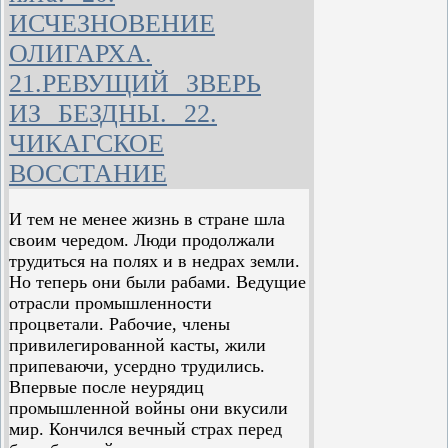
неоткуда было ждать помощи во всем
ИСЧЕЗНОВЕНИЕ
божьем мире. В грандиозной облаве
на рабов, которую устроили его
ОЛИГАРХА.
хозяева, он был презренным илотом,
21.РЕВУЩИЙ ЗВЕРЬ
не больше. Все, на что он надеялся и
чего искал, была нора, куда, подобно
ИЗ БЕЗДНЫ. 22.
раненому животному, он мог бы
ЧИКАГСКОЕ
забиться. Резкие звонки кареты
скорой помощи, показавшейся из-за
ВОССТАНИЕ
угла, заставили его вздрогнуть.
Кареты были не для таких, как он. Со
И тем не менее жизнь в стране шла
страдальческим стоном поспешил он
своим чередом. Люди продолжали
в ближайший подъезд, потом снова
трудиться на полях и в недрах земли.
вышел и понуро поплелся дальше.
Но теперь они были рабами. Ведущие
отрасли промышленности
Я опять прилегла на попоны и еще с
процветали. Рабочие, члены
час провела в ожидании Гартуэйта.
привилегированной касты, жили
Головная боль не проходила,
припеваючи, усердно трудились.
напротив — она усиливалась с
Впервые после неурядиц
каждой минутой. Только с трудом
промышленной войны они вкусили
могла я открыть глаза и
мир. Кончился вечный страх перед
сосредоточиться на каком-нибудь