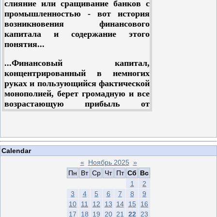
слияние или сращивание банков с
принадлежал к многочисленной
промышленностью - вот история
армии героев, самоотверженно
возникновения финансового
служивших делу мировой революции.
капитала и содержание этого
Правда, у Эвергарда были свои
понятия...
особые заслуги в разработке
философии рабочего класса и ее
...Финансовый капитал,
пропаганды. Он называл ее
концентрированный в немногих
«пролетарская наука», «пролетарская
руках и пользующийся фактической
философия», проявляя известную
монополией, берет громадную и все
узость взглядов, которой в то время
возрастающую прибыль от
невозможно было избежать.
учредительства, от выпуска
фондовых бумаг, от
Но вернемся к мемуарам. Величайшее
государственных займов и т. п.,
их достоинство в том, что они
закрепляя господство финансовой
воскрешают для нас атмосферу той
Calendar
олигархии, облагая все общество
страшной эпохи. Нигде мы не найдем
«
Ноябрь 2025
»
данью монополистам.
такого яркого изображения
Пн
Вт
Ср
Чт
Пт
Сб
Вс
психологии людей, живших в бурное
1
2
двадцатилетие 1912 — 1932 гг., их
3
4
5
6
7
8
9
ограниченности и слепоты, их
10
11
12
13
14
15
16
страхов и сомнений, их моральных
17
18
19
20
21
22
23