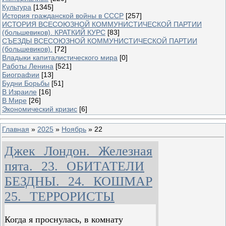
Культура
[1345]
История гражданской войны в СССР
[257]
ИСТОРИЯ ВСЕСОЮЗНОЙ КОММУНИСТИЧЕСКОЙ ПАРТИИ
(большевиков). КРАТКИЙ КУРС
[83]
СЪЕЗДЫ ВСЕСОЮЗНОЙ КОММУНИСТИЧЕСКОЙ ПАРТИИ
(большевиков).
[72]
Владыки капиталистического мира
[0]
Работы Ленина
[521]
Биографии
[13]
Будни Борьбы
[51]
В Израиле
[16]
В Мире
[26]
Экономический кризис
[6]
Главная
»
2025
»
Ноябрь
»
22
Джек Лондон. Железная
пята. 23. ОБИТАТЕЛИ
БЕЗДНЫ. 24. КОШМАР
25. ТЕРРОРИСТЫ
Когда я проснулась, в комнату