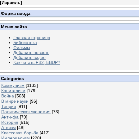
[
Израиль
]
Форма входа
Меню сайта
Главная страница
Библиотека
Фильмы
Добавить новость
Добавить видео
Как читать FB2, EBUP?
Categories
Коммунизм
[1133]
Капитализм
[179]
Война
[503]
В мире науки
[96]
Теория
[911]
Политическая экономия
[73]
Анти-фа
[79]
История
[616]
Атеизм
[48]
Классовая борьба
[412]
Империализм
[220]