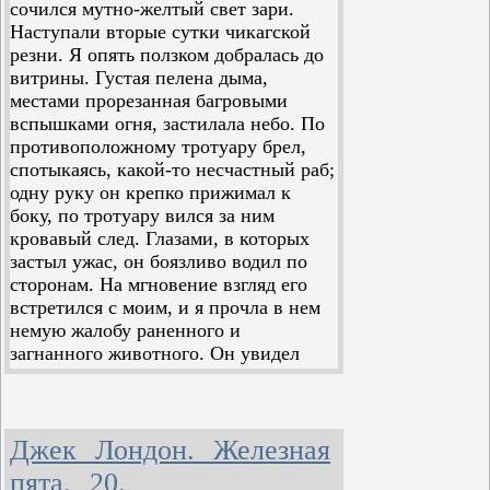
сочился мутно-желтый свет зари.
Наступали вторые сутки чикагской
резни. Я опять ползком добралась до
витрины. Густая пелена дыма,
местами прорезанная багровыми
вспышками огня, застилала небо. По
противоположному тротуару брел,
спотыкаясь, какой-то несчастный раб;
одну руку он крепко прижимал к
боку, по тротуару вился за ним
кровавый след. Глазами, в которых
застыл ужас, он боязливо водил по
сторонам. На мгновение взгляд его
встретился с моим, и я прочла в нем
немую жалобу раненного и
загнанного животного. Он увидел
меня, но между нами не протянулась
нить взаимного понимания, верно,
ничто во мне не сулило ему
дружеского участия. Он еще больше
Джек Лондон. Железная
съежился и заковылял прочь. Ему
пята. 20.