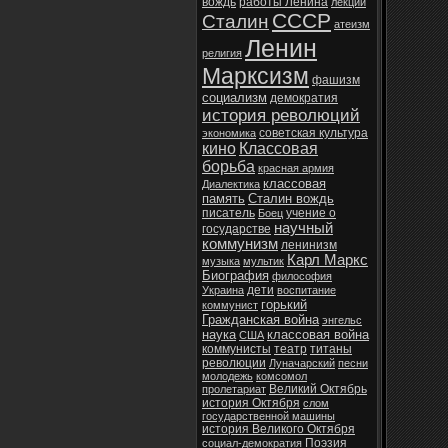
вождь
работы Ленина
лекции
СССР
Сталин
атеизм
Ленин
религия
Марксизм
фашизм
социализм
демократия
история революций
советская культура
экономика
кино
Классовая
борьба
красная армия
классовая
Диалектика
память
Сталин вождь
писатель
учение о
Боец
научный
государстве
коммунизм
ленинизм
Карл Маркс
музыка
мультик
Биография
философия
дети
Украина
воспитание
горький
коммунист
Гражданская война
энгельс
наука
классовая война
США
коммунисты
театр
титаны
революции
Луначарский
песни
молодежь
комсомол
Великий Октябрь
пролетариат
история Октября
слом
государственной машины
история Великого Октября
Поэзия
социал-демократия