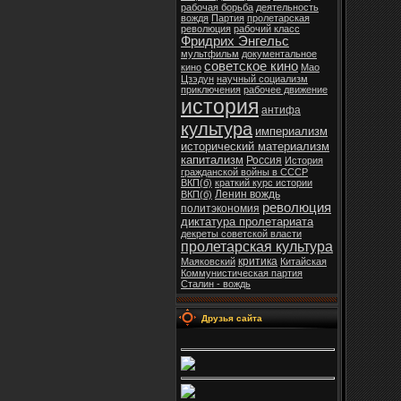
рабочая борьба
деятельность
вождя
Партия
пролетарская
революция
рабочий класс
Фридрих Энгельс
мультфильм
документальное
советское кино
кино
Мао
Цзэдун
научный социализм
приключения
рабочее движение
история
антифа
культура
империализм
исторический материализм
капитализм
Россия
История
гражданской войны в СССР
ВКП(б)
краткий курс истории
Ленин вождь
ВКП(б)
революция
политэкономия
диктатура пролетариата
декреты советской власти
пролетарская культура
критика
Маяковский
Китайская
Коммунистическая партия
Сталин - вождь
Друзья сайта