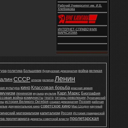
Рабочий Университет им. И.Б.
Хлебникова
ИНТЕРНЕТ-СПРАВОЧНИК
МАРКСИЗМА
тура
война
политика
Большевик
великая
буржуазная демократия
Ленин
СССР
алин
атеизм
религия
кино
Классовая борьба
кая культура
красная армия
ммунизм
Карл Маркс
Биография
ленинизм
музыка
мультик
ссовая война
коммунисты
театр
титаны революции
Луначарский
история Великого Октября
Поэзия
ины
социал-демократия
рабочая
советское кино
ильм
документальное кино
Мао Цзэдун
научный
рический материализм
капитализм
Россия
История гражданской
пролетарская
ура пролетариата
декреты советской власти