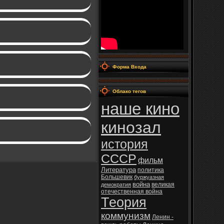
Форма Входа
Облако тегов
наше кино
кинозал
история
СССР
фильм
Литература
политика
Большевик
буржуазная
война
великая
демократия
отечественная война
Теория
коммунизм
Ленин -