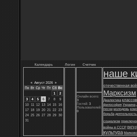
Календарь
Логин
Счетчик
наше к
«
Август 2026
»
отечественная во
Пн
Вт
Ср
Чт
Пт
Сб
Вс
Марксизм
1
2
Онлайн всего:
3
4
5
6
7
8
9
классов
3
Диалектика
Гостей:
3
10
11
12
13
14
15
16
философия
Украина
Пользователей:
песни
молодежь
ком
17
18
19
20
21
22
23
0
борьба
деятельность
24
25
26
27
28
29
30
31
социализм
приключе
войны в СССР
ВКП(б
культура
Маяковс