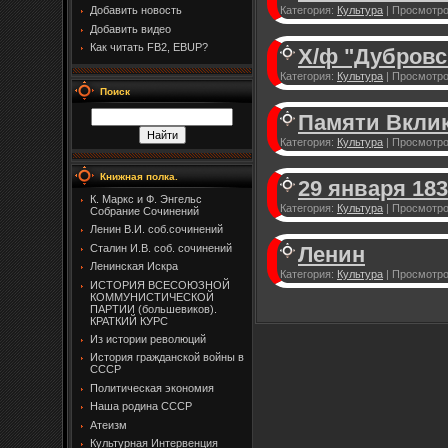
Категория:
Культура
|
Просмотро
Добавить новость
Добавить видео
Как читать FB2, EBUP?
Х/ф "Дубровск
Категория:
Культура
|
Просмотро
Поиск
Памяти Вклик
Категория:
Культура
|
Просмотро
Книжная полка.
29 января 18
К. Маркс и Ф. Энгельс
Категория:
Культура
|
Просмотро
Собрание Сочинений
Ленин В.И. соб.сочинений
Ленин
Сталин И.В. соб. сочинений
Ленинская Искра
Категория:
Культура
|
Просмотро
ИСТОРИЯ ВСЕСОЮЗНОЙ
КОММУНИСТИЧЕСКОЙ
ПАРТИИ (большевиков).
КРАТКИЙ КУРС
Из истории революций
История гражданской войны в
СССР
Политическая экономия
Наша родина СССР
Атеизм
Культурная Интервенция