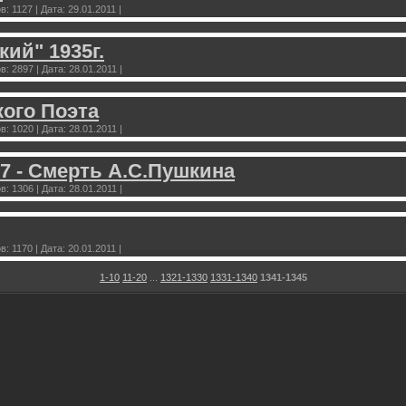
в:
1127
|
Дата:
29.01.2011
|
ий" 1935г.
в:
2897
|
Дата:
28.01.2011
|
ого Поэта
в:
1020
|
Дата:
28.01.2011
|
37 - Смерть А.С.Пушкина
в:
1306
|
Дата:
28.01.2011
|
в:
1170
|
Дата:
20.01.2011
|
1-10
11-20
...
1321-1330
1331-1340
1341-1345