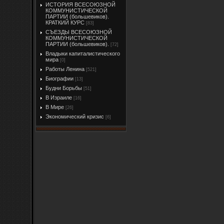
ИСТОРИЯ ВСЕСОЮЗНОЙ
КОММУНИСТИЧЕСКОЙ
ПАРТИИ (большевиков).
КРАТКИЙ КУРС
[83]
СЪЕЗДЫ ВСЕСОЮЗНОЙ
КОММУНИСТИЧЕСКОЙ
ПАРТИИ (большевиков).
[72]
Владыки капиталистического
мира
[0]
Работы Ленина
[521]
Биографии
[13]
Будни Борьбы
[51]
В Израиле
[16]
В Мире
[26]
Экономический кризис
[6]