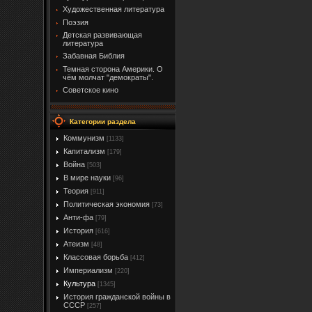
Художественная литература
Поэзия
Детская развивающая
литература
Забавная Библия
Темная сторона Америки. О
чём молчат "демократы".
Советское кино
Категории раздела
Коммунизм
[1133]
Капитализм
[179]
Война
[503]
В мире науки
[96]
Теория
[911]
Политическая экономия
[73]
Анти-фа
[79]
История
[616]
Атеизм
[48]
Классовая борьба
[412]
Империализм
[220]
Культура
[1345]
История гражданской войны в
СССР
[257]