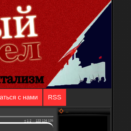
аться с нами
RSS
...
«
1
2
...
133
134
135