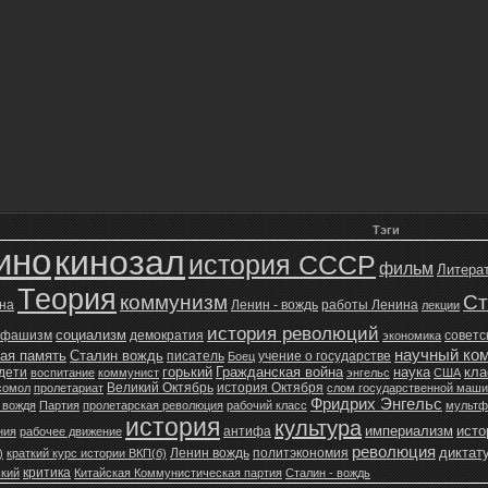
Тэги
ино
кинозал
история СССР
фильм
Литера
Теория
коммунизм
Ст
йна
Ленин - вождь
работы Ленина
лекции
история революций
социализм
фашизм
демократия
советс
экономика
научный ко
ая память
Сталин вождь
писатель
учение о государстве
Боец
горький
Гражданская война
наука
кла
дети
воспитание
коммунист
энгельс
США
Великий Октябрь
история Октября
сомол
пролетариат
слом государственной маш
Фридрих Энгельс
 вождя
Партия
пролетарская революция
рабочий класс
мультф
история
культура
империализм
исто
антифа
ния
рабочее движение
революция
диктат
Ленин вождь
политэкономия
)
краткий курс истории ВКП(б)
критика
кий
Китайская Коммунистическая партия
Сталин - вождь