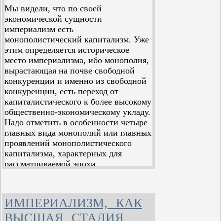
Мы видели, что по своей
экономической сущности
империализм есть
монополистический капитализм. Уже
этим определяется историческое
место империализма, ибо монополия,
вырастающая на почве свободной
конкуренции и именно из свободной
конкуренции, есть переход от
капиталистического к более высокому
общественно-экономическому укладу.
Надо отметить в особенности четыре
главных вида монополий или главных
проявлений монополистического
капитализма, характерных для
рассматриваемой эпохи.
Во-первых, монополия выросла из
концентрации производства на очень
ИМПЕРИАЛИЗМ, КАК
высокой ступени её развития. Это –
монополистские союзы капиталистов,
ВЫСШАЯ СТАДИЯ