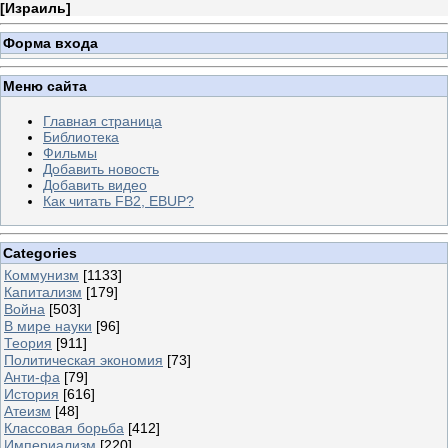
[
Израиль
]
Форма входа
Меню сайта
Главная страница
Библиотека
Фильмы
Добавить новость
Добавить видео
Как читать FB2, EBUP?
Categories
Коммунизм
[1133]
Капитализм
[179]
Война
[503]
В мире науки
[96]
Теория
[911]
Политическая экономия
[73]
Анти-фа
[79]
История
[616]
Атеизм
[48]
Классовая борьба
[412]
Империализм
[220]