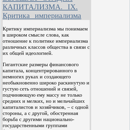
картели, синдикаты, тресты. Мы
КАПИТАЛИЗМА. IX.
видели, какую громадную роль они
играют в современной хозяйственной
Критика империализма
жизни. К началу XX века они
получили полное преобладание в
Критику империализма мы понимаем
передовых странах и если первые
в широком смысле слова, как
шаги по пути картелирования были
отношение к политике империализма
раньше пройдены странами с
различных классов общества в связи с
высоким охранительным тарифом
их общей идеологией.
(Германия, Америка), то Англия с её
системой свободной торговли
Гигантские размеры финансового
показала лишь немногим позже тот
капитала, концентрированного в
же основной факт: рождение
немногих руках и создающего
монополий из концентрации
необыкновенно широко раскинутую и
производства.
густую сеть отношений и связей,
подчиняющую ему массу не только
Во-вторых, монополии привели к
средних и мелких, но и мельчайших
усиленному захвату важнейших
капиталистов и хозяйчиков, – с одной
источников сырья, особенно для
стороны, а с другой, обостренная
основной, и наиболее
борьба с другими национально-
картелированной, промышленности
государственными группами
капиталистического общества: