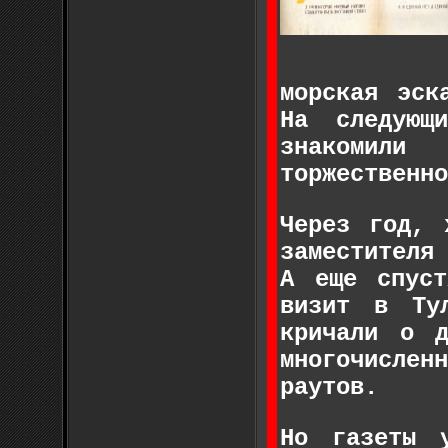
морская эск
На следующ
знакомили
торжественно
Через год, 
заместителя
А еще спуст
визит в Ту
кричали о д
многочисле
раутов.
Но газеты 