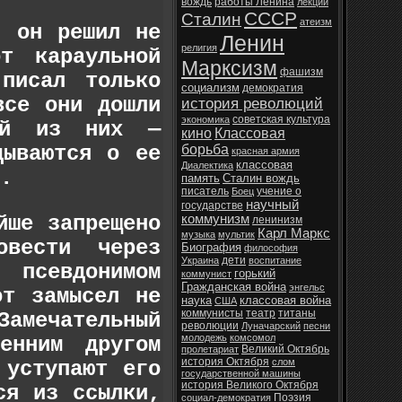
вождь
работы Ленина
лекции
СССР
Сталин
атеизм
, он решил не
Ленин
религия
т караульной
Марксизм
фашизм
писал только
социализм
демократия
все они дошли
история революций
советская культура
экономика
ой из них —
кино
Классовая
дываются о ее
борьба
красная армия
классовая
Диалектика
.
память
Сталин вождь
писатель
учение о
Боец
научный
государстве
йше запрещено
коммунизм
ленинизм
Карл Маркс
музыка
мультик
овести через
Биография
философия
дети
Украина
воспитание
 псевдонимом
горький
коммунист
Гражданская война
энгельс
от замысел не
наука
классовая война
США
коммунисты
театр
титаны
амечательный
революции
Луначарский
песни
молодежь
комсомол
енним другом
Великий Октябрь
пролетариат
история Октября
слом
 уступают его
государственной машины
история Великого Октября
ся из ссылки,
Поэзия
социал-демократия