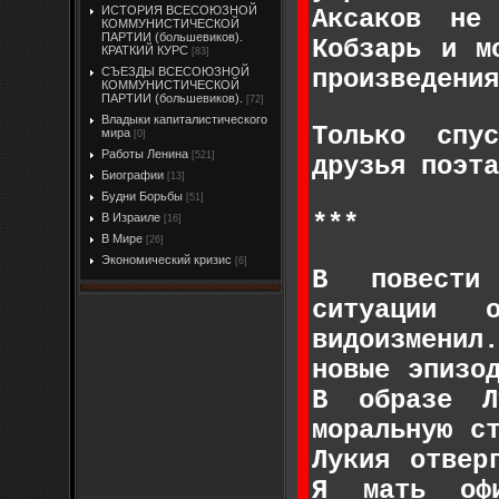
ИСТОРИЯ ВСЕСОЮЗНОЙ
Аксаков не
КОММУНИСТИЧЕСКОЙ
ПАРТИИ (большевиков).
Кобзарь и м
КРАТКИЙ КУРС
[83]
произведения
СЪЕЗДЫ ВСЕСОЮЗНОЙ
КОММУНИСТИЧЕСКОЙ
ПАРТИИ (большевиков).
[72]
Владыки капиталистического
Только спу
мира
[0]
Работы Ленина
[521]
друзья поэта
Биографии
[13]
Будни Борьбы
[51]
***
В Израиле
[16]
В Мире
[26]
Экономический кризис
[6]
В повести 
ситуации 
видоизмени
новые эпизо
В образе Л
моральную с
Лукия отвер
Я мать офи