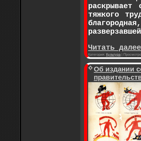
раскрывает 
тяжкого тру
благородная
разверзавшей
Читать далее
Категория:
Культура
|
Просмотро
Об издании с
правительс