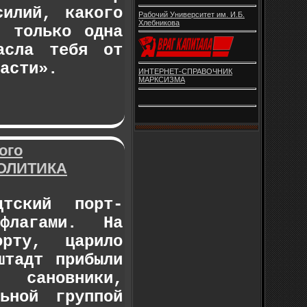
силий, какого
Рабочий Университет им. И.Б.
Хлебникова
И только одна
асла тебя от
асти».
ИНТЕРНЕТ-СПРАВОЧНИК
МАРКСИЗМА
ого
ПОЛИТИКА
тский порт-
флагами. На
рту, царило
штадт прибыли
 сановники,
ьной группой