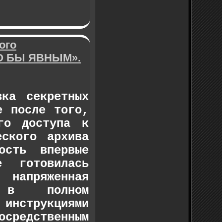
ого
ЛО БЫ ЯВНЫМ».
вка секретных
е после того,
го доступа к
еского архива
ость впервые
 готовилась
 напряженная
ь в полном
 инструкциями
редственным