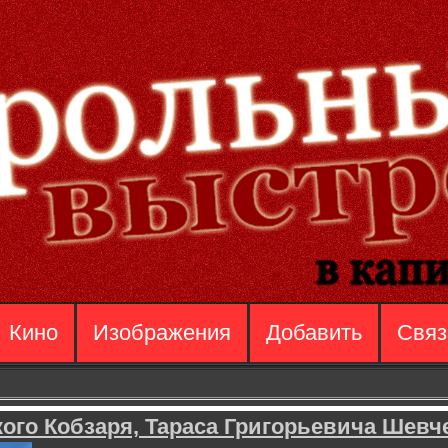
Кино
Изображения
Добавить
Связ
ого Кобзаря, Тараса Григорьевича Шевч