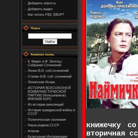
Добавить новость
Добавить видео
Как читать FB2, EBUP?
Поиск
Книжная полка.
К. Маркс и Ф. Энгельс
Собрание Сочинений
Ленин В.И. соб.сочинений
Сталин И.В. соб. сочинений
Ленинская Искра
ИСТОРИЯ ВСЕСОЮЗНОЙ
КОММУНИСТИЧЕСКОЙ
ПАРТИИ (большевиков).
КРАТКИЙ КУРС
Из истории революций
История гражданской войны в
СССР
Политическая экономия
книжечку с
Наша родина СССР
Атеизм
вторичная сс
Культурная Интервенция