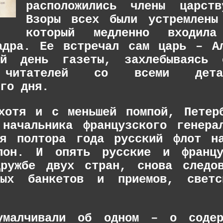
расположились члены царств
Взоры всех были устремлены
который медленно входила
адра. Ее встречал сам царь – А
ий день газеты, захлебываясь 
 читателей со всеми дета
го дня.
хотя и с меньшей помпой, Петер
 начальника французского генера
я полтора года русский флот на
лон. И опять русские и францу
ружбе двух стран, снова следов
нных банкетов и приемов, свет
умалчивали об одном – о содер