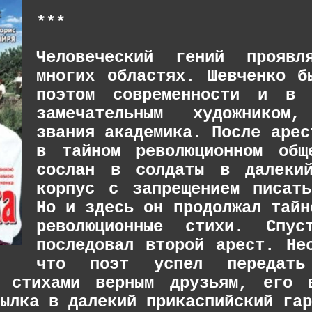
***
Человеческий гений прояв
многих областях. Шевченко б
поэтом современности и в
замечательным художником,
звания академика. После арес
в тайном революционном общ
сослан в солдаты в далекий
корпус с запрещением писат
Но и здесь он продолжал тайн
революционные стихи. Спу
последовал второй арест. Не
что поэт успел передать 
о стихами верным друзьям, его 
ылка в далекий прикаспийский гар