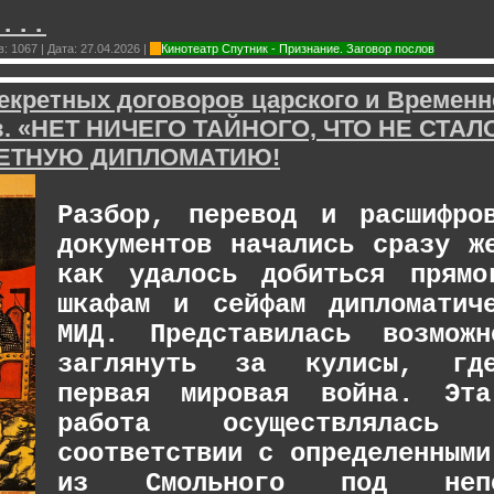
...
в:
1067
|
Дата:
27.04.2026
|
Кинотеатр Спутник - Признание. Заговор послов
екретных договоров царского и Временн
в. «НЕТ НИЧЕГО ТАЙНОГО, ЧТО НЕ СТА
ЕТНУЮ ДИПЛОМАТИЮ!
Разбор, перевод и расшифро
документов начались сразу ж
как удалось добиться прямо
шкафам и сейфам дипломатич
МИД. Представилась возможн
заглянуть за кулисы, где
первая мировая война. Эта
работа осуществлялас
соответствии с определенными
из Смольного под непос