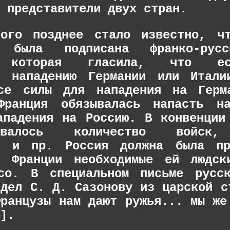
 представители двух стран.
ного позднее стало известно, ч
) была подписана франко-рус
, которая гласила, что ес
я нападению Германии или Итали
все силы для нападения на Герм
Франция обязывалась напасть н
ападения на Россию. В конвенции
ировалось количество войск,
и, и пр. Россия должна была пр
е Франции необходимые ей людск
со. В специальном письме русск
 дел С. Д. Сазонову из царской с
Французы нам дают ружья... мы же
].