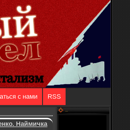
аться с нами
RSS
...
енко. Наймичка