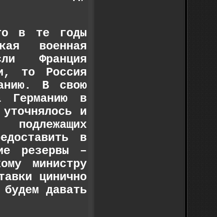
то в те годы
ская военная
ли Франция
и, то Россия
анию. В свою
а Германию в
 уточнялось и
 подлежащих
едоставить в
ие резервы –
ому министру
тавки цинично
 будем давать