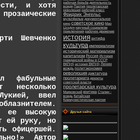
рабочая борьба
деятельность
ести, и хотя
вождя
Партия
пролетарская
революция
рабочий класс
 прозаические
Фридрих Энгельс
мультфильм
документальное
советское кино
кино
Мао
Цзэдун
научный социализм
приключения
рабочее движение
история
рти Шевченко
антифа
культура
империализм
исторический материализм
капитализм
Россия
История
гражданской войны в СССР
Ленин
ВКП(б)
история ВКП(б)
вождь
политэкономия
революция
диктатура
л фабульные
пролетариата
декреты
советской власти
т несколько
пролетарская культура
критика
Маяковский
Сталин -
Лукией, ввел
вождь
Китайская
Коммунистическая партия
облазнителем.
 ее высокую
Друзья сайта
т ей руку, но
ть офицершей.
ьно!» Автор