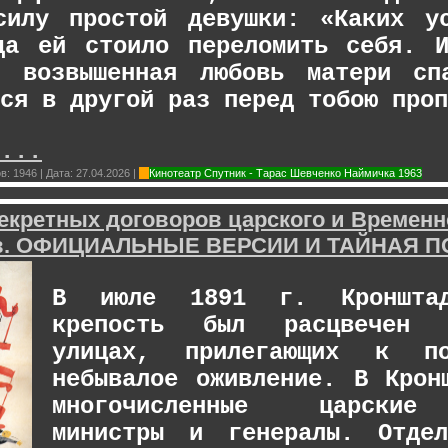
силу простой девушки: «Каких у
да ей стоило переломить себя. 
, возвышенная любовь матери сп
ся в другой раз перед тобою проп
...
в:
1946
|
Дата:
27.04.2026
|
Кинотеатр Спутник - Тарас Шевченко Наймичка 1963
екретных договоров царского и Временн
тв. ОФИЦИАЛЬНЫЕ ВЕРСИИ И ТАЙНАЯ 
В июле 1891 г. Кронштад
крепость был расцвечен 
улицах, прилегающих к по
небывалое оживление. В Крон
многочисленные царские
министры и генералы. Отдел