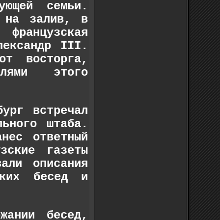
ующей семьи.
 на залив, в
 французская
лександр III.
от восторга,
лями этого
бург встречал
льного штаба.
нес ответный
зские газеты
али описания
ских бесед и
жании бесед,