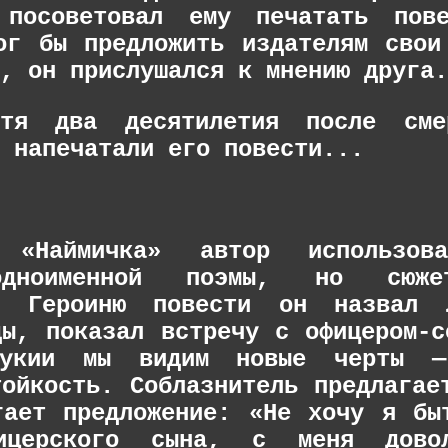
 посоветовал ему печатать пов
ог бы предложить издателям свои
, он прислушался к мнению друга.
стя два десятилетия после сме
 напечатали его повести.
..
«Наймичка» автор использова
одноименной поэмы, но сюже
л. Героиню повести он назвал 
ды, показал встречу с офицером-с
укии мы видим новые черты —
тойкость. Соблазнитель предлагае
гает предложение: «Не хочу я бы
церского сына, с меня довол