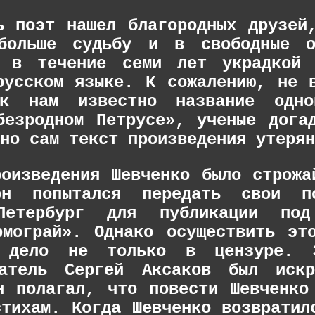
ь поэт нашел благородных друзей
 больше судьбу и в свободные о
ы в течение семи лет украдкой 
русском языке. К сожалению, не 
к нам известно название одн
безродном Петрусе», ученые дога
но сам текст произведения утерян
роизведения Шевченко было строжа
он попытался передать свои п
етербург для публикации под
рмограй». Однако осуществить эт
 дело не только в цензуре. З
сатель Сергей Аксаков был искр
н полагал, что повести Шевченко
стихам. Когда Шевченко возвратил