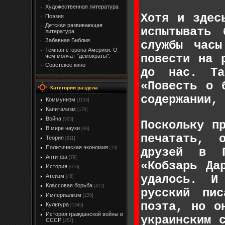
Художественная литература
Хотя и здес
Поэзия
Детская развивающая
испытывать
литература
Забавная Библия
службы час
Темная сторона Америки. О
повести на 
чём молчат "демократы".
Советское кино
до нас. Та
«Повесть о 
Категории раздела
содержании, 
Коммунизм
[1133]
Капитализм
[179]
Война
[503]
Поскольку п
В мире науки
[96]
печатать, 
Теория
[911]
Политическая экономия
[73]
друзей в П
Анти-фа
[79]
«Кобзарь Да
История
[616]
удалось. И
Атеизм
[48]
Классовая борьба
[412]
русский пи
Империализм
[220]
поэта, но о
Культура
[1345]
История гражданской войны в
украинским 
СССР
[257]