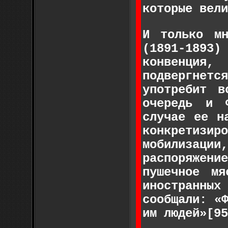
которые вели
И только м
(1891-1893
конвенция
подвергнетс
употребит 
очередь и 
случае ее н
конкретиз
мобилизаци
распоряжени
пушечное мя
иностранных
сообщали: «
им людей»[95