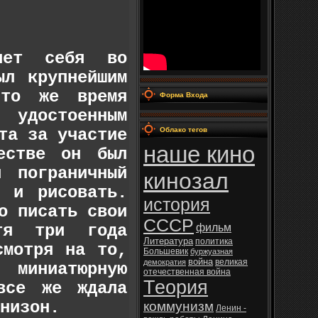
ляет себя во
ыл крупнейшим
 то же время
Форма Входа
 удостоенным
та за участие
Облако тегов
наше кино
естве он был
 пограничный
кинозал
ь и рисовать.
история
о писать свои
СССР
стя три года
фильм
Литература
политика
смотря на то,
Большевик
буржуазная
война
великая
демократия
миниатюрную
отечественная война
Теория
все же ждала
низон.
коммунизм
Ленин -