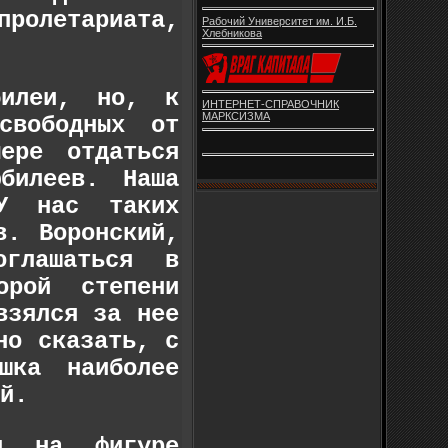
пролетариата,
Рабочий Университет им. И.Б.
Хлебникова
билеи, но, к
ИНТЕРНЕТ-СПРАВОЧНИК
МАРКСИЗМА
свободных от
ере отдаться
билеев. Наша
 У нас таких
в. Воронский,
глашаться в
орой степени
взялся за нее
но сказать, с
шка наиболее
й.
 и на фигуре