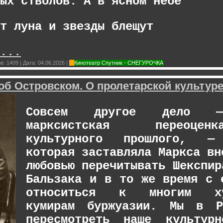
ых стволов. А в ясном небе
т луна и звезды блещут
...
в:
1409
|
Дата:
04.06.2026
|
Кинотеатр Спутник - СНЕГУРОЧКА
об Островском. О пролетарской культуре
Совсем другое дело —
марксистская переоце
культурного прошлого, — 
которая заставляла Маркса вн
любовью перечитывать Шекспир
Бальзака и в то же время с 
относиться к многим худ
кумирам буржуазии. Мы в Р
пересмотреть наше культурн