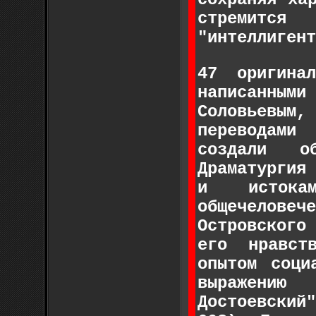
стремится
"интеллигент
47 оригина
написанными
Соловьевы
переводами
создали о
Драматурги
и истока
общечелов
Островского
его нравст
опытом соци
выражению
Достоевский