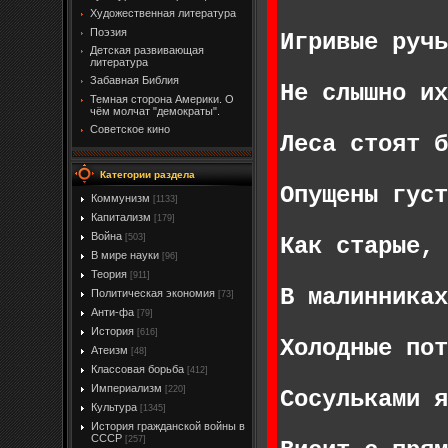
Художественная литература
Поэзия
Игривые ручь
Детская развивающая
литература
Забавная Библия
Не слышно их
Темная сторона Америки. О
чём молчат "демократы".
Советское кино
Леса стоят б
Категории раздела
Опущены густ
Коммунизм
[1133]
Капитализм
[179]
Война
[503]
Как старые, 
В мире науки
[96]
Теория
[911]
В малинниках
Политическая экономия
[73]
Анти-фа
[79]
История
[616]
Холодные пот
Атеизм
[48]
Классовая борьба
[412]
Империализм
[220]
Сосульками я
Культура
[1345]
История гражданской войны в
СССР
[257]