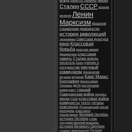
вождь
работы Ленина
лекции
СССР
Сталин
атеизм
Ленин
религия
Марксизм
фашизм
социализм
демократия
история революций
советская культура
экономика
кино
Классовая
борьба
красная армия
классовая
Диалектика
память
Сталин вождь
писатель
учение о
Боец
научный
государстве
коммунизм
ленинизм
Карл Маркс
музыка
мультик
Биография
философия
дети
Украина
воспитание
горький
коммунист
Гражданская война
энгельс
наука
классовая война
США
коммунисты
театр
титаны
революции
Луначарский
песни
молодежь
комсомол
Великий Октябрь
пролетариат
история Октября
слом
государственной машины
история Великого Октября
Поэзия
социал-демократия