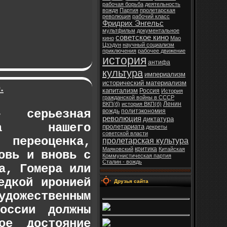
рабочая борьба
деятельность
вождя
Партия
пролетарская
революция
рабочий класс
Фридрих Энгельс
мультфильм
документальное
советское кино
кино
Мао
Цзэдун
научный социализм
приключения
рабочее движение
история
антифа
культура
империализм
исторический материализм
.
капитализм
Россия
История
гражданской войны в СССР
Ленин
ВКП(б)
история ВКП(б)
 серьезная
вождь
политэкономия
революция
диктатура
нка нашего
пролетариата
декреты
советской власти
переоценка,
пролетарская культура
критика
Маяковский
Китайская
овь и вновь с
Коммунистическая партия
Сталин - вождь
а, Гомера или
едкой иронией
Друзья сайта
ожественным
оссии должны
ое достояние