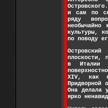
Островского
и сам по с
ряду вопр
необычайно 
культуры, к
по поводу ег
Островский
плоскости, 
в Италии 
поверхностн
XIV, как о
Придворной 
Она делала 
ярко ненавид