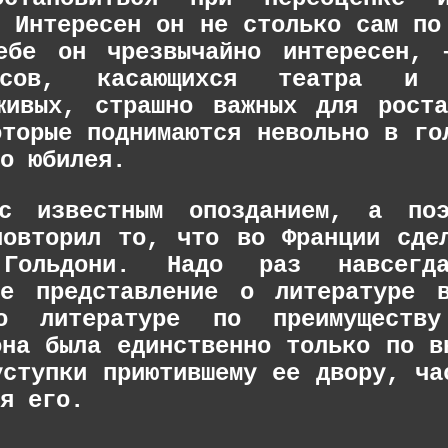
. Интересен он не столько сам по
ебе он чрезвычайно интересен, 
осов, касающихся театра и д
живых, страшно важных для рост
оторые поднимаются невольно в го
о юбилея.
 с известным опозданием, а по
повторил то, что во Франции сде
Гольдони. Надо раз навсегда
ое представление о литературе 
 литературе по преимуществу
она была единственно только по в
уступки приютившему ее двору, ча
я его.