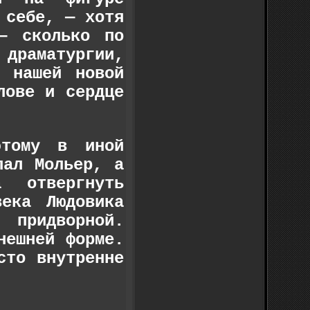
 себе, — хотя
— сколько по
раматургии,
а нашей новой
лове и сердце
этому в иной
лал Мольер, а
 отвергнуть
века Людовика
 придворной.
нешней форме.
сто внутренне