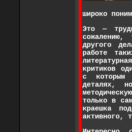
широко поним
Это — труд
сожалению,
другого де
работе так
литературн
критиков од
с которым 
деталях, н
методическу
только в са
краешка по
активного, т
Интересно 