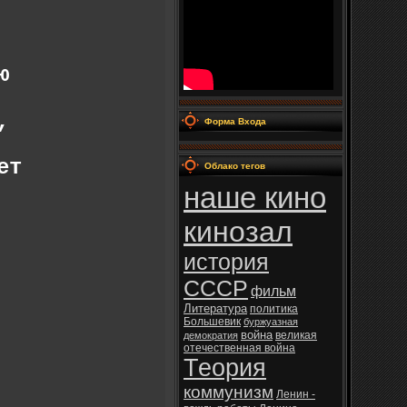
ю
,
Форма Входа
ет
Облако тегов
наше кино
кинозал
история
СССР
фильм
Литература
политика
Большевик
буржуазная
война
великая
демократия
отечественная война
Теория
коммунизм
Ленин -