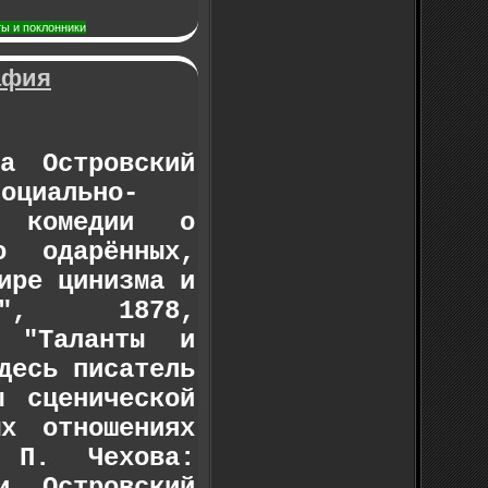
ты и поклонники
афия
тва
Островский
циально-
и комедии о
о одарённых,
ире цинизма и
ца", 1878,
, "Таланты и
десь писатель
ы сценической
ых отношениях
 П. Чехова:
ии,
Островский