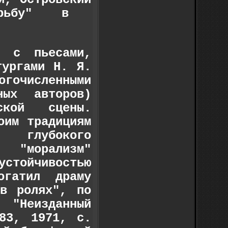
орьбу" в
 с пьесами,
тургами Н. Я.
очисленными
ных авторов)
ской сцены.
оим традициям
 глубокого
 "морализм"
устойчивостью
гатил драму
 в ролях", по
"Неизданный
 83, 1971, с.