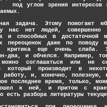
под углом зрения интересов 
аемых.
ная задача. Этому помогают ю
 у нас нет людей, совершенно 
ла и способных в достаточной м
их переоценок даже по поводу ю
ая критика еще очень слаба.
ин-два, и обчелся. Например, то
можно соглашаться или не со
о который производит в некот
ю работу, и, конечно, полезную, 
мое последнее время, только, мож
дошел к ней, и притом с крае
о есть разбора литературы текуще
остановиться при переоценке