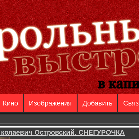
Кино
Изображения
Добавить
Связ
иколаевич Островский. СНЕГУРОЧКА