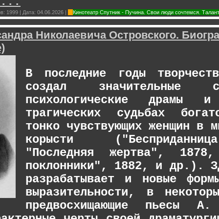
...
в:
1999
|
Дата:
04.06.2026
|
Кинотеатр Спутник - Пучина. Свои люди сочтемся. Талан
андра Николаевича Островского. Биогр
)
В последние годы творчес
создал значительные со
психологические драмы 
трагических судьбах богат
тонко чувствующих женщин в м
корысти ("Бесприданни
"Последняя жертва", 1878
поклонники", 1882, и др.). З
разрабатывает и новые форм
выразительности, в некотор
предвосхищающие пьесы А.
рактерные черты своей драматург