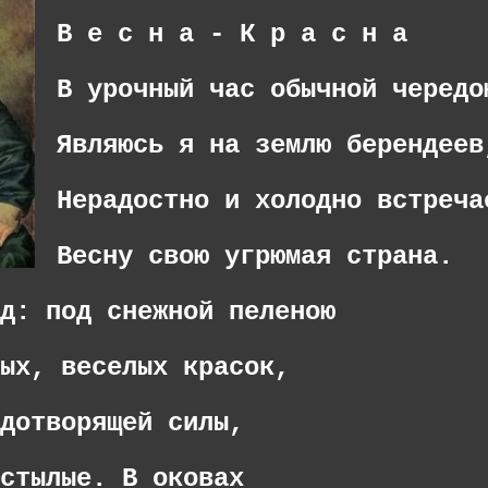
В е с н а - К р а с н а
В урочный час обычной чередо
Являюсь я на землю берендеев
Нерадостно и холодно встреча
Весну свою угрюмая страна.
д: под снежной пеленою
ых, веселых красок,
дотворящей силы,
стылые. В оковах