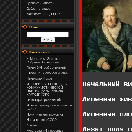
Добавить новость
Добавить видео
Как читать FB2, EBUP?
Поиск
Книжная полка.
К. Маркс и Ф. Энгельс
Собрание Сочинений
Ленин В.И. соб.сочинений
Сталин И.В. соб. сочинений
Ленинская Искра
Печальный ви
ИСТОРИЯ ВСЕСОЮЗНОЙ
КОММУНИСТИЧЕСКОЙ
ПАРТИИ (большевиков).
КРАТКИЙ КУРС
Лишенные жив
Из истории революций
История гражданской войны в
СССР
Лишенные пло
Политическая экономия
Наша родина СССР
Атеизм
Лежат поля о
Культурная Интервенция