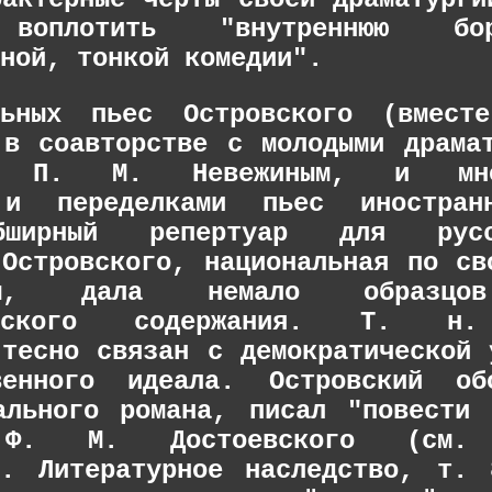
 воплотить "внутреннюю б
ной, тонкой комедии".
льных пьес
Островского
(вместе
 в соавторстве с молодыми драма
м, П. М. Невежиным, и мног
 и переделками пьес иностран
бширный репертуар для рус
я
Островского
, национальная по св
м, дала немало образцов
еческого содержания. Т. н.
тесно связан с демократической 
венного идеала.
Островский
обо
ального романа, писал "повести
 Ф. М. Достоевского (см. 
". Литературное наследство, т.