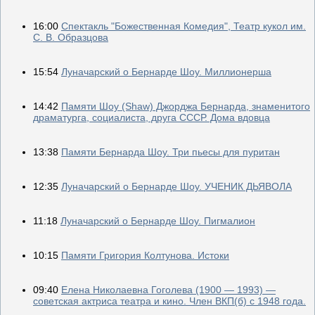
16:00
Спектакль "Божественная Комедия", Театр кукол им.
С. В. Образцова
15:54
Луначарский о Бернарде Шоу. Миллионерша
14:42
Памяти Шоу (Shaw) Джорджа Бернарда, знаменитого
драматурга, социалиста, друга СССР. Дома вдовца
13:38
Памяти Бернарда Шоу. Три пьесы для пуритан
12:35
Луначарский о Бернарде Шоу. УЧЕНИК ДЬЯВОЛА
11:18
Луначарский о Бернарде Шоу. Пигмалион
10:15
Памяти Григория Колтунова. Истоки
09:40
Елена Николаевна Гоголева (1900 — 1993) —
советская актриса театра и кино. Член ВКП(б) с 1948 года.