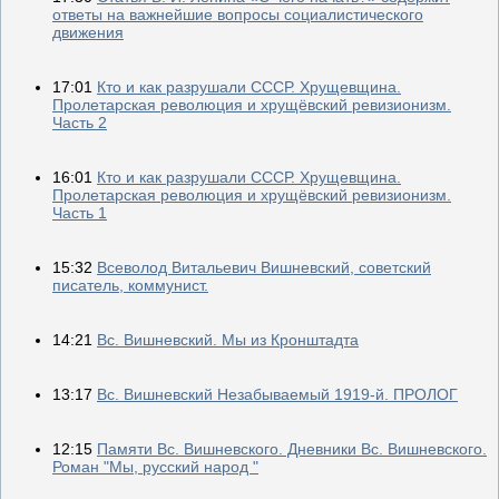
ответы на важнейшие вопросы социалистического
движения
17:01
Кто и как разрушали СССР. Хрущевщина.
Пролетарская революция и хрущёвский ревизионизм.
Часть 2
16:01
Кто и как разрушали СССР. Хрущевщина.
Пролетарская революция и хрущёвский ревизионизм.
Часть 1
15:32
Всеволод Витальевич Вишневский, советский
писатель, коммунист.
14:21
Вс. Вишневский. Мы из Кронштадта
13:17
Вс. Вишневский Незабываемый 1919-й. ПРОЛОГ
12:15
Памяти Вс. Вишневского. Дневники Вс. Вишневского.
Роман "Мы, русский народ "