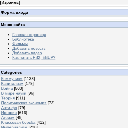
[
Израиль
]
Форма входа
Меню сайта
Главная страница
Библиотека
Фильмы
Добавить новость
Добавить видео
Как читать FB2, EBUP?
Categories
Коммунизм
[1133]
Капитализм
[179]
Война
[503]
В мире науки
[96]
Теория
[911]
Политическая экономия
[73]
Анти-фа
[79]
История
[616]
Атеизм
[48]
Классовая борьба
[412]
Империализм
[220]