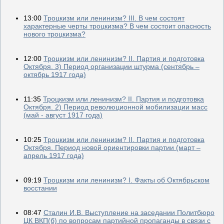
13:00
Троцкизм или ленинизм? III. В чем состоят
характерные черты троцкизма? В чем состоит опасность
нового троцкизма?
12:00
Троцкизм или ленинизм? II. Партия и подготовка
Октября. 3) Период организации штурма (сентябрь –
октябрь 1917 года)
11:35
Троцкизм или ленинизм? II. Партия и подготовка
Октября. 2) Период революционной мобилизации масс
(май - август 1917 года)
10:25
Троцкизм или ленинизм? II. Партия и подготовка
Октября. Период новой ориентировки партии (март –
апрель 1917 года)
09:19
Троцкизм или ленинизм? I. Факты об Октябрьском
восстании
08:47
Сталин И.В. Выступление на заседании Политбюро
ЦК ВКП(б) по вопросам партийной пропаганды в связи с