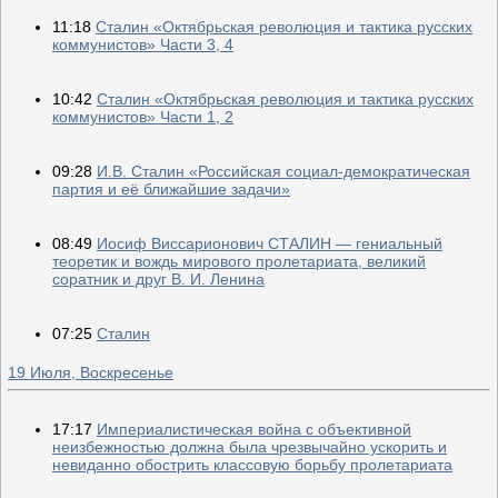
11:18
Сталин «Октябрьская революция и тактика русских
коммунистов» Части 3, 4
10:42
Сталин «Октябрьская революция и тактика русских
коммунистов» Части 1, 2
09:28
И.В. Сталин «Российская социал-демократическая
партия и её ближайшие задачи»
08:49
Иосиф Виссарионович СТАЛИН — гениальный
теоретик и вождь мирового пролетариата, великий
соратник и друг В. И. Ленина
07:25
Сталин
19 Июля, Воскресенье
17:17
Империалистическая война с объективной
неизбежностью должна была чрезвычайно ускорить и
невиданно обострить классовую борьбу пролетариата