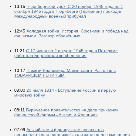
13:15
Нюрнбергский урок. С 20 ноября 1945 года по 1
октября 1946 года в Нюрнберге (Германия) проходил
Международный военный трибунал
12:45
Холодная война. История. Союзники и победа над
фашизмом. Заговор обречённых
11:31
С 17 июля по 2 августа 1945 года в Потсдаме
работала Берлинская конференция
10:17
Памяти Влалимира Маяковского. Разrовор с
ТОВАРИЩЕМ ЛЕНИНЫМ
09:00
20 июля 1914 - Вступление России в первую
мировую войну
08:11
Буржуазное правительство на деле приказчик
финансовой фирмы «Англия и Франция»
07:09
Английское и французское посольства
непосредственно организовывали заговор для смещения