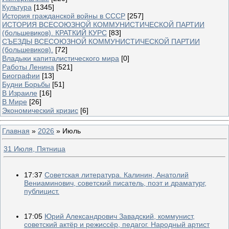
Культура
[1345]
История гражданской войны в СССР
[257]
ИСТОРИЯ ВСЕСОЮЗНОЙ КОММУНИСТИЧЕСКОЙ ПАРТИИ
(большевиков). КРАТКИЙ КУРС
[83]
СЪЕЗДЫ ВСЕСОЮЗНОЙ КОММУНИСТИЧЕСКОЙ ПАРТИИ
(большевиков).
[72]
Владыки капиталистического мира
[0]
Работы Ленина
[521]
Биографии
[13]
Будни Борьбы
[51]
В Израиле
[16]
В Мире
[26]
Экономический кризис
[6]
Главная
»
2026
»
Июль
31 Июля, Пятница
17:37
Советская литература. Калинин, Анатолий
Вениаминович, советский писатель, поэт и драматург,
публицист.
17:05
Юрий Александрович Завадский, коммунист,
советский актёр и режиссёр, педагог. Народный артист