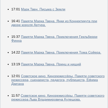
17:01
Марк Твен. Письма с Земли
16:41
Памяти Марка Твена. Янки из Коннектикута при
дворе короля Артура.
15:37
Памяти Марка Твена. Приключения Гекльберри
Финна
14:22
Памяти Марка Твена. Приключения Тома Сойера.
13:19
Памяти Марка Твена. Принц и нищий
12:01
Советское кино. Кинорежиссёры. Памяти советского
режиссера, сценариста, педагога, публициста, Ефима
Дзигана
11:57
Советское кино. Кинорежиссёры. Памяти советского
режиссера Льва Владимировича Кулешова.