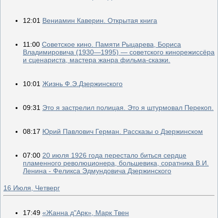
12:01
Вениамин Каверин. Открытая книга
11:00
Советское кино. Памяти Рыцарева, Бориса
Владимировича (1930—1995) — советского кинорежиссёра
и сценариста, мастера жанра фильма-сказки.
10:01
Жизнь Ф.Э.Дзержинского
09:31
Это я застрелил полицая. Это я штурмовал Перекоп.
08:17
Юрий Павлович Герман. Рассказы о Дзержинском
07:00
20 июля 1926 года перестало биться сердце
пламенного революционера, большевика, соратника В.И.
Ленина - Феликса Эдмундовича Дзержинского
16 Июля, Четверг
17:49
«Жанна д"Арк», Марк Твен