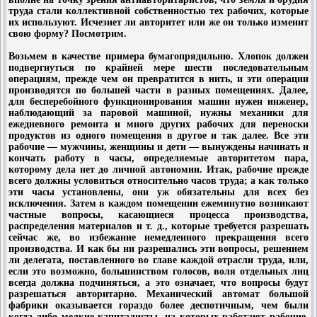
труда стали коллективной собственностью тех рабочих, которые
их используют. Исчезнет ли авторитет или же он только изменит
свою форму? Посмотрим.
Возьмем в качестве примера бумагопрядильню. Хлопок должен
подвергнуться по крайней мере шести последовательным
операциям, прежде чем он превратится в нить, и эти операции
производятся по большей части в разных помещениях. Далее,
для бесперебойного функционирования машин нужен инженер,
наблюдающий за паровой машиной, нужны механики для
ежедневного ремонта и много других рабочих для переноски
продуктов из одного помещения в другое и так далее. Все эти
рабочие — мужчины, женщины и дети — вынуждены начинать и
кончать работу в часы, определяемые авторитетом пара,
которому дела нет до личной автономии. Итак, рабочие прежде
всего должны условиться относительно часов труда; а как только
эти часы установлены, они уж обязательны для всех без
исключения. Затем в каждом помещении ежеминутно возникают
частные вопросы, касающиеся процесса производства,
распределения материалов и т. д., которые требуется разрешать
сейчас же, во избежание немедленного прекращения всего
производства. И как бы ни разрешались эти вопросы, решением
ли делегата, поставленного во главе каждой отрасли труда, или,
если это возможно, большинством голосов, воля отдельных лиц
всегда должна подчиняться, а это означает, что вопросы будут
разрешаться авторитарно. Механический автомат большой
фабрики оказывается гораздо более деспотичным, чем были
когда-либо мелкие капиталисты, на которых работают рабочие.