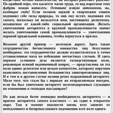
По крайней мере, что касается часов труда, то над воротами этих
фабрик можно написать:
Оставьте всякую автономию, вы,
входящие сюда!
Если человек наукой и творческим гением
подчинил себе силы природы, то они ему мстят, подчиняя его
самого, поскольку он пользуется ими, настоящему деспотизму,
независимо от какой-либо социальной организации. Желать
уничтожения авторитета в крупной промышленности значит
желать уничтожения самой промышленности — уничтожения
паровой прядильной машины, чтобы вернуться к прялке.
Возьмем другой пример — железную дорогу. Здесь также
сотрудничество бесчисленного множества лиц безусловно
необходимо; это сотрудничество должно осуществляться в точно
установленные часы во избежание несчастных случаев. И здесь
первым условием дела является господствующая воля,
решающая всякий подчиненный вопрос, — представлена ли эта
воля одним делегатом или целым комитетом, которому поручено
выполнять постановления большинства заинтересованных лиц.
И в том и в другом случае налицо резко выраженный авторитет.
Мало того: что стало бы с первым же отправляемым поездом,
если бы был уничтожен авторитет железнодорожных служащих
по отношению к господам пассажирам?
Но как нельзя более очевидна необходимость авторитета — и
притом авторитета самого властного — на судне в открытом
море. Там в момент опасности жизнь всех зависит от
немедленного и беспрекословного подчинения всех воле одного.