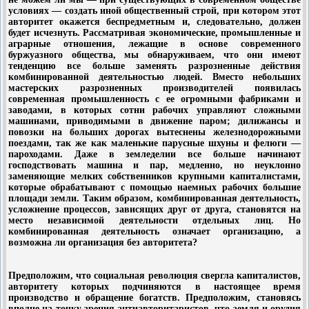
условиях — создать иной общественный строй, при котором этот
авторитет окажется беспредметным и, следовательно, должен
будет исчезнуть. Рассматривая экономические, промышленные и
аграрные отношения, лежащие в основе современного
буржуазного общества, мы обнаруживаем, что они имеют
тенденцию все больше заменять разрозненные действия
комбинированной деятельностью людей. Вместо небольших
мастерских разрозненных производителей появилась
современная промышленность с ее огромными фабриками и
заводами, в которых сотни рабочих управляют сложными
машинами, приводимыми в движение паром; дилижансы и
повозки на больших дорогах вытеснены железнодорожными
поездами, так же как маленькие парусные шхуны и фелюги —
пароходами. Даже в земледелии все больше начинают
господствовать машина и пар, медленно, но неуклонно
заменяющие мелких собственников крупными капиталистами,
которые обрабатывают с помощью наемных рабочих большие
площади земли. Таким образом, комбинированная деятельность,
усложнение процессов, зависящих друг от друга, становятся на
место независимой деятельности отдельных лиц. Но
комбинированная деятельность означает организацию, а
возможна ли организация без авторитета?
Предположим, что социальная революция свергла капиталистов,
авторитету которых подчиняются в настоящее время
производство и обращение богатств. Предположим, становясь
вполне на точку зрения антиавторитаристов, что земля и орудия