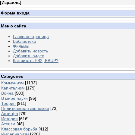
[
Израиль
]
Форма входа
Меню сайта
Главная страница
Библиотека
Фильмы
Добавить новость
Добавить видео
Как читать FB2, EBUP?
Categories
Коммунизм
[1133]
Капитализм
[179]
Война
[503]
В мире науки
[96]
Теория
[911]
Политическая экономия
[73]
Анти-фа
[79]
История
[616]
Атеизм
[48]
Классовая борьба
[412]
Империализм
[220]