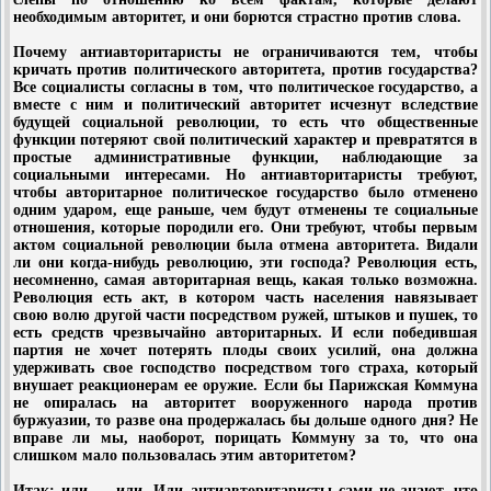
необходимым авторитет, и они борются страстно против слова.
Почему антиавторитаристы не ограничиваются тем, чтобы
кричать против политического авторитета, против государства?
Все социалисты согласны в том, что политическое государство, а
вместе с ним и политический авторитет исчезнут вследствие
будущей социальной революции, то есть что общественные
функции потеряют свой политический характер и превратятся в
простые административные функции, наблюдающие за
социальными интересами. Но антиавторитаристы требуют,
чтобы авторитарное политическое государство было отменено
одним ударом, еще раньше, чем будут отменены те социальные
отношения, которые породили его. Они требуют, чтобы первым
актом социальной революции была отмена авторитета. Видали
ли они когда-нибудь революцию, эти господа? Революция есть,
несомненно, самая авторитарная вещь, какая только возможна.
Революция есть акт, в котором часть населения навязывает
свою волю другой части посредством ружей, штыков и пушек, то
есть средств чрезвычайно авторитарных. И если победившая
партия не хочет потерять плоды своих усилий, она должна
удерживать свое господство посредством того страха, который
внушает реакционерам ее оружие. Если бы Парижская Коммуна
не опиралась на авторитет вооруженного народа против
буржуазии, то разве она продержалась бы дольше одного дня? Не
вправе ли мы, наоборот, порицать Коммуну за то, что она
слишком мало пользовалась этим авторитетом?
Итак: или — или. Или антиавторитаристы сами не знают, что