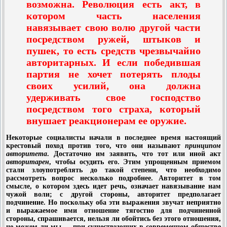
возможна. Революция есть акт, в
котором часть населения
навязывает свою волю другой части
посредством ружей, штыков и
пушек, то есть средств чрезвычайно
авторитарных. И если победившая
партия не хочет потерять плоды
своих усилий, она должна
удерживать свое господство
посредством того страха, который
внушает реакционерам ее оружие.
Некоторые социалисты начали в последнее время настоящий
крестовый поход против того, что они называют
принципом
авторитета
. Достаточно им заявить, что тот или иной акт
авторитарен
, чтобы осудить его. Этим упрощенным приемом
стали злоупотреблять до такой степени, что необходимо
рассмотреть вопрос несколько подробнее. Авторитет в том
смысле, о котором здесь идет речь, означает навязывание нам
чужой воли; с другой стороны, авторитет предполагает
подчинение. Но поскольку оба эти выражения звучат неприятно
и выражаемое ими отношение тягостно для подчиненной
стороны, спрашивается, нельзя ли обойтись без этого отношения,
не можем ли мы — при существующих в современном обществе