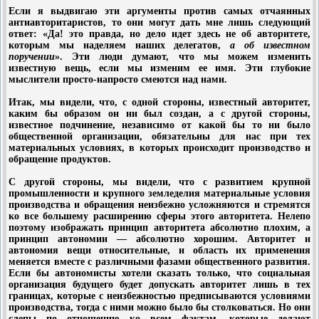
Если я выдвигаю эти аргументы против самых отчаянных
антиавторитаристов, то они могут дать мне лишь следующий
ответ: «Да! это правда, но дело идет здесь не об авторитете,
которым мы наделяем наших делегатов,
а об известном
поручении
». Эти люди думают, что мы можем изменить
известную вещь, если мы изменим ее имя. Эти глубокие
мыслители просто-напросто смеются над нами.
Итак, мы видели, что, с одной стороны, известный авторитет,
каким бы образом он ни был создан, а с другой стороны,
известное подчинение, независимо от какой бы то ни было
общественной организации, обязательны для нас при тех
материальных условиях, в которых происходит производство и
обращение продуктов.
С другой стороны, мы видели, что с развитием крупной
промышленности и крупного земледелия материальные условия
производства и обращения неизбежно усложняются и стремятся
ко все большему расширению сферы этого авторитета. Нелепо
поэтому изображать принцип авторитета абсолютно плохим, а
принцип автономии — абсолютно хорошим. Авторитет и
автономия вещи относительные, и область их применения
меняется вместе с различными фазами общественного развития.
Если бы автономисты хотели сказать только, что социальная
организация будущего будет допускать авторитет лишь в тех
границах, которые с неизбежностью предписываются условиями
производства, тогда с ними можно было бы столковаться. Но они
слепы по отношению ко всем фактам, которые делают