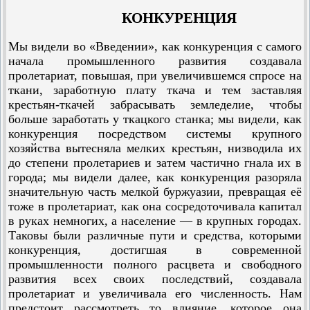
КОНКУРЕНЦИЯ
Мы видели во «Введении», как конкуренция с самого
начала промышленного развития создавала
пролетариат, повышая, при увеличившемся спросе на
ткани, заработную плату ткача и тем заставляя
крестьян-ткачей забрасывать земледелие, чтобы
больше заработать у ткацкого станка; мы видели, как
конкуренция посредством системы крупного
хозяйства вытесняла мелких крестьян, низводила их
до степени пролетариев и затем частично гнала их в
города; мы видели далее, как конкуренция разоряла
значительную часть мелкой буржуазии, превращая её
тоже в пролетариат, как она сосредоточивала капитал
в руках немногих, а население — в крупных городах.
Таковы были различные пути и средства, которыми
конкуренция, достигшая в современной
промышленности полного расцвета и свободного
развития всех своих последствий, создавала
пролетариат и уве­личивала его численность. Нам
предстоит рассмотреть то влияние, которое она