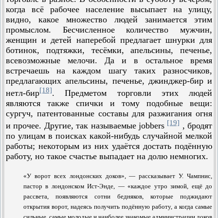
когда всё рабочее население высыпает на улицу,
видно, какое множество людей занимается этим
промыслом. Бесчисленное количество мужчин,
женщин и детей наперебой предлагает шнурки для
ботинок, подтяжки, тесёмки, апельсины, печенье,
всевозможные мелочи. Да и в остальное время
встречаешь на каждом шагу таких разносчиков,
предлагающих апельсины, печенье, джинджер-бир и
[18]
нетл-бир
. Предметом торговли этих людей
являются также спички и тому подобные вещи:
сургуч, патентованные со­ставы для разжигания огня
[19]
и прочее. Другие, так называемые jobbers
, бродят
по улицам в поисках какой-нибудь случайной мелкой
работы; некоторым из них удаётся достать подённую
работу, но такое счастье выпадает на долю немногих.
«У ворот всех лондонских доков», — рассказывает У. Чампнис,
пастор в лондонском Ист-Энде, — «каждое утро зимой, ещё до
рассвета, появляются сотни бедняков, которые поджидают
открытия ворот, надеясь получить подённую работу, а когда самые
сильные, самые молодые и наиболее знакомые администрации доков