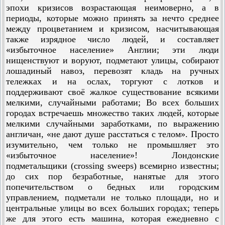
эпохи кризисов возрастающая неимоверно, а в
периоды, которые можно принять за нечто среднее
между процветанием и кризисом, насчитываю­щая
также изрядное число людей, и составляет
«избыточное население» Англии; эти люди
нищенствуют и воруют, подметают улицы, собирают
лошадиный навоз, перевозят кладь на ручных
тележках и на ослах, торгуют с лотков и
поддерживают своё жалкое существование всякими
мелкими, случайными работами; Во всех больших
городах встречаешь множество таких людей, которые
мелкими случайными заработками, по выражению
англичан, «не дают душе расстаться с телом». Просто
изумительно, чем только не промышляет это
«избыточное население»! Лондонские
подметальщики (crossing sweeps) всемирно известны;
до сих пор безработные, нанятые для этого
попечительством о бедных или городским
управлением, подметали не только площади, но и
центральные улицы во всех больших городах; теперь
же для этого есть машина, которая ежедневно с