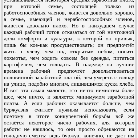
при которой семье, состоящей только из
работоспособных членов, живётся довольно хорошо,
а семье, имеющей и неработоспособных членов,
живётся довольно плохо. Но в наихудшем случае
каждый рабочий готов отказаться от той ничтожной
доли комфорта и культуры, к которой он привык,
лишь бы кое-как просуществовать; он предпочтёт
жить в хлеву, чем под открытым небом, носить
лохмотья, чем ходить совсем без одежды, питаться
картофелем, чем голодать. В надежде на лучшие
времена рабочий предпочтёт довольствоваться
половинной заработной платой, чем умереть с голоду
на улице, подобно многим, лишившимся куска хлеба.
И вот эта самая малость, это нечто немногим боль­
шее, чем ничто, и является минимумом заработной
платы. А если рабочих оказывается больше, чем
буржуазия считает нужным использовать, если
поэтому в итоге конкурентной борьбы всё же
остаётся некоторое число рабочих, для которых
работы не нашлось, то они просто обрекаются на
голодную смерть: ведь буржуа, конечно, не даст им