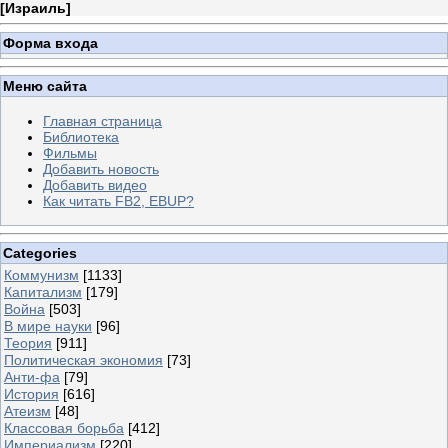
[
Израиль
]
Форма входа
Меню сайта
Главная страница
Библиотека
Фильмы
Добавить новость
Добавить видео
Как читать FB2, EBUP?
Categories
Коммунизм
[1133]
Капитализм
[179]
Война
[503]
В мире науки
[96]
Теория
[911]
Политическая экономия
[73]
Анти-фа
[79]
История
[616]
Атеизм
[48]
Классовая борьба
[412]
Империализм
[220]