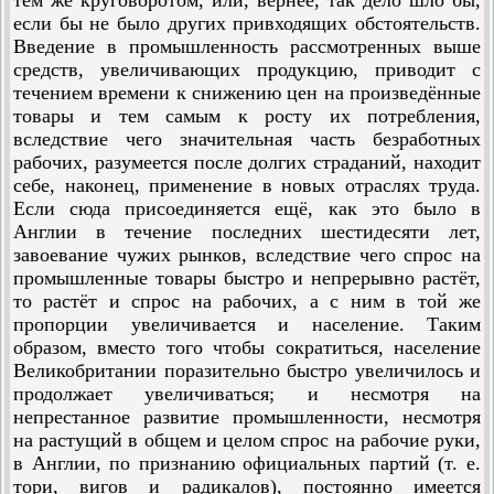
тем же круговоротом, или, вернее, так дело шло бы,
если бы не было других привходящих обстоятельств.
Введение в промышленность рассмотренных выше
средств, увеличивающих продукцию, приводит с
течением времени к снижению цен на произведённые
товары и тем самым к росту их потребления,
вследствие чего значительная часть безработных
рабочих, разу­меется после долгих страданий, находит
себе, наконец, приме­нение в новых отраслях труда.
Если сюда присоединяется ещё, как это было в
Англии в течение последних шестидесяти лет,
завоевание чужих рынков, вследствие чего спрос на
промы­шленные товары быстро и непрерывно растёт,
то растёт и спрос на рабочих, а с ним в той же
пропорции увеличивается и население. Таким
образом, вместо того чтобы сократиться, население
Великобритании поразительно быстро увеличилось и
продолжает увеличиваться; и несмотря на
непрестанное развитие промышленности, несмотря
на растущий в общем и целом спрос на рабочие руки,
в Англии, по признанию официальных партий (т. е.
тори, вигов и радикалов), постоянно имеется