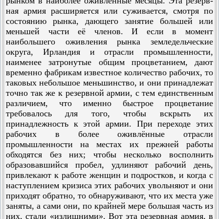
рынком в наиболее оживлённые месяцы. Эта резерв­
ная армия расширяется или суживается, смотря по
состоянию рынка, дающего занятие большей или
меньшей части её членов. И если в момент
наибольшего оживления рынка земледельческие
округа, Ирландия и отрасли промышленности,
наименее затронутые общим процветанием, дают
временно фабрикам известное количество рабочих, то
таковых небольшое меньшинство, и они принадлежат
точно так же к резервной армии, с тем единственным
различием, что именно быстрое процветание
требовалось для того, чтобы вскрыть их
принадлежность к этой армии. При переходе этих
рабочих в более оживлённые отрасли
промышленности на местах их прежней работы
обходятся без них; чтобы несколько восполнить
образовавшийся пробел, удлиняют рабочий день,
привлекают к работе женщин и подростков, и когда с
наступлением кризиса этих рабочих увольняют и они
приходят обратно, то обнаруживают, что их места уже
заняты, а сами они, по крайней мере большая часть из
них, стали «излишними». Вот эта резервная армия, в