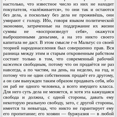
настолько, что известное число из них не находит
покупателя, «залёживается», то они так и остаются
без дела, а поскольку без дела не проживёшь, они
умирают с голоду. Ибо, говоря языком политической
экономии, затраченные на поддержание их жизни
суммы не «воспроизведут себя», окажутся
выброшенными деньгами, а на это никто своего
капитала не даст. В этом смысле г-н Мальтус со своей
теорией народонаселения был совершенно прав. Вся
разница между этим и старым откровенным рабством
состоит только в том, что современный рабочий
кажется
свободным, потому что он продаётся не раз
навсегда, а по частям, на день, на неделю, на год, и
потому что не один собственник продаёт его другому,
а он сам вынужден таким образом продавать себя, ибо
он раб не одного человека, а всего имущего класса.
Для него суть дела не меняется, и хотя эта кажущаяся
свобода и должна, с одной стороны, давать ему
некоторую реальную свободу, зато, с другой стороны,
имеется та невыгода, что никто не гарантирует ему
его пропитание; его хозяин — буржуазия — в любой