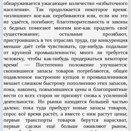
обнаруживается ужасающее количество «избыточного
населения». Так продолжается некоторое время:
«излишние» кое-как перебиваются или, если им это
не удаётся, погибают; благотворительность и законы
о бедных помогают многим кое-как продлить своё
существование; остальные прозябают,
пристроившись в тех отраслях труда, где конкуренция
меньше даёт себя чувствовать, где-нибудь по­дальше
от крупной промышленности; много ли требуется
человеку, чтобы как-нибудь продержаться некоторое
время! — Постепенно положение улучшается:
скопившиеся запасы товаров потребляются, общее
подавленное настроение купцов и промышленников
мешает слишком быстрому пополнению этих запасов,
пока, наконец, повысившиеся цены и благоприятные
вести со всех сторон не призовут снова к усиленной
деятельности. Но рынки находятся большей частью
далеко; пока туда прибудут новые запасы товаров,
спрос всё время растёт, а вместе с ним растут цены;
первые транспорты товаров берутся нарасхват,
первые сделки ещё больше оживляют рынок,