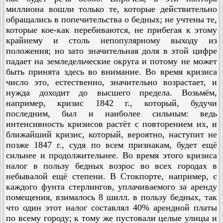
миллиона вошли только те, которые действительно
обращались в попечительства о бедных; не учтены те,
которые кое-как перебиваются, не прибегая к этому
крайнему и столь непопулярному выходу из
положения; но зато значительная доля в этой цифре
падает на земледельческие округа и потому не может
быть принята здесь во внимание. Во время кризиса
число это, естественно, значительно возрастает, и
нужда доходит до высшего предела. Возьмём,
например, кризис 1842 г., который, будучи
последним, был и наиболее сильным: ведь
интенсивность кризисов растёт с повторением их, и
ближайший кризис, который, вероятно, на­ступит не
позже 1847 г., судя по всем признакам, будет ещё
сильнее и продолжительнее. Во время этого кризиса
налог в пользу бедных возрос во всех городах в
небывалой ещё степени. В Стокпорте, например, с
каждого фунта стерлингов, уплачиваемого за аренду
помещения, взималось 8 шилл. в пользу бедных, так
что один этот налог составлял 40% арендной платы
по всему городу; к тому же пустовали целые улицы и