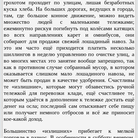
грохотом проходит по улицам, лишая безработных
куска хлеба. На больших дорогах, ведущих в города,
там, где большое конное движение, можно видеть
множество людей с маленькими тележками;
ежеминутно рискуя погибнуть под колёсами катящих
во всех направлениях карет и омнибусов, они
собирают для продажи свежий лошадиный навоз. За
это им часто ещё приходится платить несколько
шиллингов в неделю управлению по очистке улиц, а
во многих местах это занятие вообще запрещено, так
как в противном случае собранный мусор, в котором
оказывается слишком мало лошадиного навоза, не
может быть продан в качестве удобрения. Счастливы
те «излишние», которые могут обзавестись ручной
тележкой для перевозки клади, ещё счастливее те,
которым удаётся в дополнение к тележке достать ещё
денег на осла; последний сам отыскивает себе пищу
или получает немного отбросов и всё же приносит
кое-какой доход.
Большинство «излишних» прибегает к мелкой
торговле в разнос. В особенности в субботу вечером,