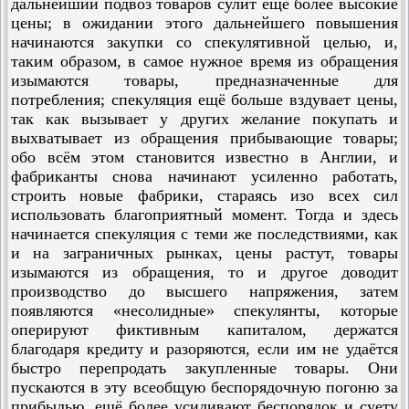
дальнейший подвоз товаров сулит ещё более высокие
цены; в ожидании этого дальнейшего повышения
начинаются закупки со спеку­лятивной целью, и,
таким образом, в самое нужное время из обращения
изымаются товары, предназначенные для
потребления; спекуляция ещё больше вздувает цены,
так как вызывает у других желание покупать и
выхватывает из обращения прибывающие товары;
обо всём этом становится известно в Англии, и
фабриканты снова начинают усиленно работать,
строить новые фабрики, стараясь изо всех сил
использовать благоприятный момент. Тогда и здесь
начинается спекуляция с теми же последствиями, как
и на заграничных рынках, цены растут, товары
изымаются из обращения, то и другое доводит
производство до высшего напряжения, затем
появляются «несолидные» спекулянты, которые
оперируют фиктивным капиталом, держатся
благодаря кредиту и разоряются, если им не удаётся
быстро перепродать закупленные товары. Они
пускаются в эту всеобщую беспорядочную погоню за
прибылью, ещё более усиливают беспорядок и суету