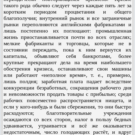
такого рода обычно следует через каждые пять лет за
коротким периодом процветания и общего
благополучия; внутренний рынок и все заграничные
рынки переполняются английскими фабрикатами и
лишь постепенно их поглощают: промышленная
жизнь приостанавливается почти во всех отраслях;
мелкие фабриканты и торговцы, которые не в
состоянии переждать, пока к ним вернутся их
капиталы, объявляют себя банкротами, более
крупные прекращают дела на время наибольшего
обострения кризиса, останавливают свои машины
или работают «неполное время», т. е., примерно,
лишь полдня; заработная плата падает вследствие
конкуренции безработных, сокращения рабочего дня
и невозможности продать товары с прибылью; среди
рабочих повсеместно распространяется нищета, и
если у кого-нибудь и были сбережения, то они быстро
расходуются; благотворительные учреждения
осаждаются со всех сторон, налог в пользу бедных
удваивается, утраивается и всё же оказывается
недоста­точным, число голодающих растёт, и вдруг