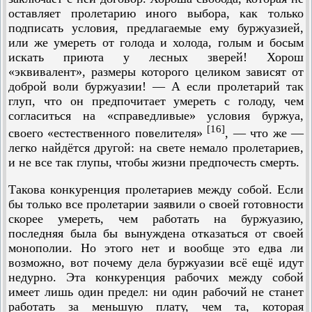
оставляет пролетарию иного выбора, как только
подписать условия, предлагаемые ему буржуазией,
или же умереть от голода и холода, голым и босым
искать приюта у лесных зверей! Хорош
«эквивалент», размеры которого целиком зависят от
доброй воли буржуазии! — А если пролетарий так
глуп, что он предпочитает умереть с голоду, чем
согласиться на «справедливые» условия буржуа,
[16]
своего «естественного повелителя»
, — что же —
легко найдётся другой: на свете немало пролетариев,
и не все так глупы, чтобы жизни предпочесть смерть.
Такова конкуренция пролетариев между собой. Если
бы только все пролетарии заявили о своей готовности
скорее умереть, чем работать на буржуазию,
последняя была бы вынуждена отказаться от своей
монополии. Но этого нет и вообще это едва ли
возможно, вот почему дела буржуазии всё ещё идут
недурно. Эта конкуренция рабочих между собой
имеет лишь один предел: ни один рабочий не станет
работать за меньшую плату, чем та, которая