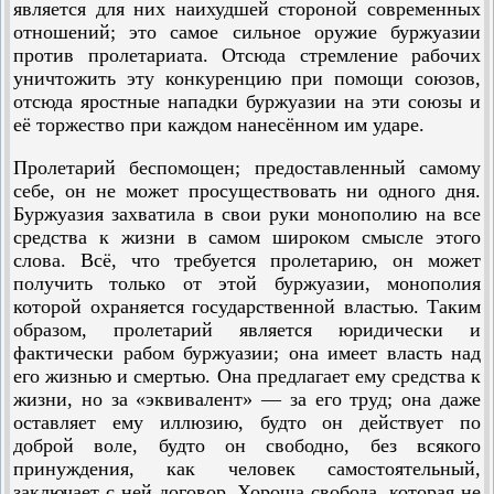
является для них наихудшей стороной современных
отношений; это самое сильное оружие буржуазии
против пролетариата. Отсюда стремление рабочих
уничтожить эту конкуренцию при помощи союзов,
отсюда яростные нападки буржуазии на эти союзы и
её торжество при каждом нанесённом им ударе.
Пролетарий беспомощен; предоставленный самому
себе, он не может просуществовать ни одного дня.
Буржуазия захватила в свои руки монополию на все
средства к жизни в самом широком смысле этого
слова. Всё, что требуется пролетарию, он может
получить только от этой буржуазии, монополия
которой охраняется государственной властью. Таким
образом, пролетарий является юридически и
фактически рабом буржуазии; она имеет власть над
его жизнью и смертью. Она предлагает ему средства к
жизни, но за «эквивалент» — за его труд; она даже
оставляет ему иллюзию, будто он действует по
доброй воле, будто он свободно, без всякого
принуждения, как человек самостоятельный,
заключает с ней договор. Хороша свобода, которая не