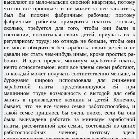
выселяют из мало-мальски сносной квартиры, потому
что он всё пропивает и не может за неё заплатить,
был бы плохим фабричным рабочим; поэтому
фабричным рабочим приходится платить столько,
сколько, требуется для того, чтобы они были в
состоянии, воспитывая своих детей, приучать их к
регулярному труду; но отнюдь не больше, чтобы они
не могли обходиться без заработка своих детей и не
давали им стать чем-нибудь иным, кроме простых ра­
бочих. И здесь предел, минимум заработной платы,
нечто относительное: если все члены семьи работают,
то каждый может получать соответственно меньше, и
буржуазия широко использовала для снижения
заработной платы представившуюся ей при
машинном труде возможность с выгодой для себя
занять в производстве женщин и детей. Конечно,
бывает, что не все члены семьи работоспособны, и
такой семье пришлось бы очень плохо, если бы она
была вынуждена работать за мини­мум заработной
платы, рассчитанной для семьи, состоящей из одних
работоспособных членов; поэтому здесь
устанавливается некоторая средняя заработная плата,