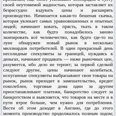
своей неутомимой жадностью, которая заставляет их
безрассудно вздувать цены и расширять
производство. Начинается какая-то бешеная скачка,
которая увлекает самых уравновешенных и опытных
людей; начинают ковать, прясть, ткать в таком
количестве, как будто понадобилось заново
экипировать всё человечество, как будто где-то на
луне обнаружен новый рынок в несколько
миллиардов потребителей. В один прекрасный день
несолидные спекулянты за границей, нуждаясь в
деньгах, начинают продавать — ниже рыночных цен,
разумеется, ибо дело не терпит; за первой сделкой
следуют другие, цены начинают колебаться,
испуганные спекулянты выбрасывают свои товары на
рынок, рынок приходит в замешательство, кредит
поколеблен, торговые дома один за другим
приостанавливают платежи, банкротство следует за
банкротством и выясняется, что товаров на месте и в
пути втрое больше, чем нужно для потребления.
Вести об этом доходят в Англию, где до этого
момента производство продолжалось полным ходом;