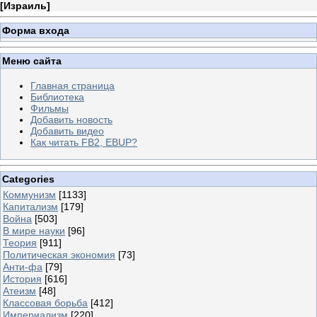
[
Израиль
]
Форма входа
Меню сайта
Главная страница
Библиотека
Фильмы
Добавить новость
Добавить видео
Как читать FB2, EBUP?
Categories
Коммунизм
[1133]
Капитализм
[179]
Война
[503]
В мире науки
[96]
Теория
[911]
Политическая экономия
[73]
Анти-фа
[79]
История
[616]
Атеизм
[48]
Классовая борьба
[412]
Империализм
[220]