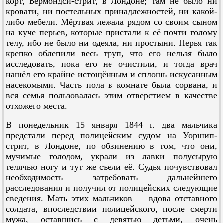
корт, Бермондси-стрит, в Лондоне; там не было ни
кровати, ни постельных принадлежностей, ни какой-
либо мебели. Мёртвая лежала рядом со своим сыном
на куче перьев, которые пристали к её почти голому
телу, ибо не было ни одеяла, ни простыни. Перья так
крепко облепили весь труп, что его нельзя было
исследовать, пока его не очистили, и тогда врач
нашёл его крайне истощённым и сплошь искусанным
насекомыми. Часть пола в комнате была сорвана, и
вся семья пользовалась этим отверстием в качестве
отхожего места.
В понедельник 15 января 1844 г. два мальчика
предстали перед полицейским судом на Уоршип-
стрит, в Лондоне, по обвинению в том, что они,
мучимые голодом, украли из лавки полусырую
телячью ногу и тут же съели её. Судья почувствовал
необходимость затребовать дальнейшего
расследования и получил от полицейских следующие
сведения. Мать этих мальчиков — вдова отставного
солдата, впоследствии полицейского, после смерти
мужа, оставшись с девятью детьми, очень