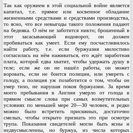
Так как оружием в этой социальной войне является
капитал, т.е. прямое или косвенное обладание
жизненными средствами и средствами производства,
то ясно, что все невыгоды такого положения падают
на бедняка. О нём не заботится никто; брошенный в
этот засасывающий водоворот, он должен
пробиваться как умеет. Если ему посчастливилось
найти работу, т.е. если буржуазия милостиво
согласилась на нём наживаться, его ждёт заработная
плата, которой едва хватит, чтобы удержать душу в
теле; если же он не нашёл работы, он может
воровать, если не боится полиции, или умереть с
голоду, а по­лиция уж позаботится о том, чтобы он
умер тихо, не нарушая покоя буржуазии. За время
моего пребывания в Англии умерло от голода в
прямом смысле слова при самых возмутительных
условиях по меньшей мере 20—30 человек, и редко
можно было встретить присяжных, достаточно
смелых, чтобы открыто признать это при осмотре
трупа. Показания свидетелей могли быть ясны и
недвусмысленны, но буржуа, из числа которых