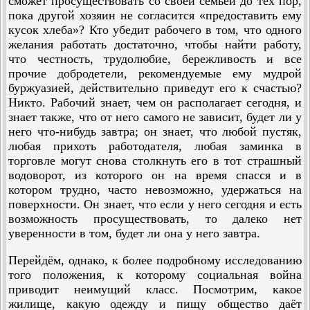
сможет просуществовать со своей семьёй до тех пор,
пока другой хозяин не согласится «предоставить ему
кусок хлеба»? Кто убедит рабочего в том, что одного
желания работать достаточно, чтобы найти работу,
что честность, трудолюбие, бережливость и все
прочие добродетели, рекомендуемые ему мудрой
буржуазией, действительно приведут его к счастью?
Никто. Рабочий знает, чем он располагает сегодня, и
знает также, что от него самого не зависит, будет ли у
него что-нибудь завтра; он знает, что любой пустяк,
любая прихоть работо­дателя, любая заминка в
торговле могут снова столкнуть его в тот страшный
водоворот, из которого он на время спасся и в
котором трудно, часто невозможно, удержаться на
поверхности. Он знает, что если у него сегодня и есть
возможность просуществовать, то далеко нет
уверенности в том, будет ли она у него завтра.
Перейдём, однако, к более подробному исследованию
того положения, к которому социальная война
приводит неимущий класс. Посмотрим, какое
жилище, какую одежду и пищу общество даёт