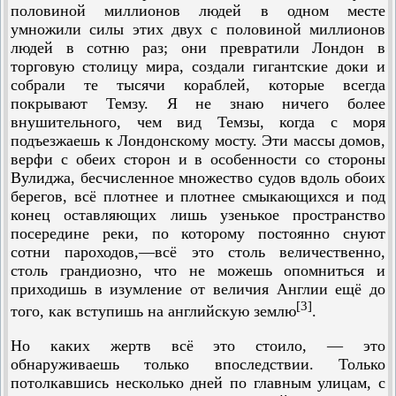
половиной миллионов людей в одном месте
умножили силы этих двух с половиной миллионов
людей в сотню раз; они превратили Лондон в
торговую столицу мира, создали гигантские доки и
собрали те тысячи кораблей, которые всегда
покрывают Темзу. Я не знаю ничего более
внушительного, чем вид Темзы, когда с моря
подъезжаешь к Лондонскому мосту. Эти массы домов,
верфи с обеих сторон и в особенности со стороны
Вулиджа, бесчисленное множество судов вдоль обоих
берегов, всё плотнее и плотнее смыкающихся и под
конец оставляющих лишь узенькое пространство
посередине реки, по которому постоянно снуют
сотни пароходов,—всё это столь величественно,
столь грандиозно, что не можешь опомниться и
приходишь в изумление от величия Англии ещё до
[3]
того, как вступишь на английскую землю
.
Но каких жертв всё это стоило, — это
обнаруживаешь только впоследствии. Только
потолкавшись несколько дней по главным улицам, с