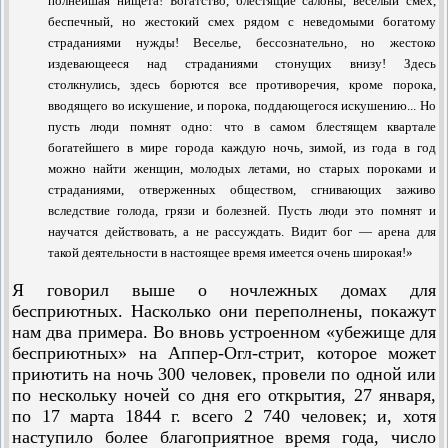
полнейшая нищета! Богатство, блестящие салоны, весёлый смех,
беспечный, но жестокий смех рядом с неведомыми богатому
страданиями нужды! Веселье, бессознательно, но жестоко
издевающееся над страданиями стонущих внизу! Здесь
столкнулись, здесь борются все противоречия, кроме порока,
вводящего во искушение, и порока, поддающегося искушению... Но
пусть люди помнят одно: что в самом блестящем квартале
богатейшего в мире города каждую ночь, зимой, из года в год
можно найти женщин, молодых летами, но старых пороками и
страданиями, отверженных обществом, сгнивающих заживо
вследствие голода, грязи и болезней. Пусть люди это помнят и
научатся действовать, а не рассуждать. Видит бог — арена для
такой деятельности в настоящее время имеется очень широкая!»
Я говорил выше о ночлежных домах для
бесприютных. Насколько они переполнены, покажут
нам два примера. Во вновь устроенном «убежище для
бесприютных» на Аппер-Огл-стрит, которое может
приютить на ночь 300 человек, провели по одной или
по нескольку ночей со дня его открытия, 27 января,
по 17 марта 1844 г. всего 2 740 человек; и, хотя
наступило более благоприятное время года, число