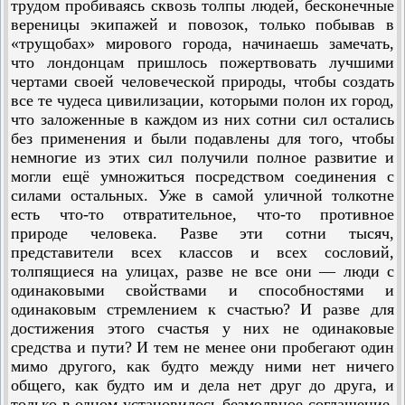
трудом пробиваясь сквозь толпы людей, бесконечные
вереницы экипажей и повозок, только побывав в
«трущобах» мирового города, начинаешь замечать,
что лондонцам пришлось пожертвовать лучшими
чертами своей человеческой природы, чтобы создать
все те чудеса цивилизации, которыми полон их город,
что заложенные в каждом из них сотни сил остались
без применения и были подавлены для того, чтобы
немногие из этих сил получили полное развитие и
могли ещё умножиться посредством соединения с
силами остальных. Уже в самой уличной толкотне
есть что-то отвратительное, что-то противное
природе человека. Разве эти сотни тысяч,
представители всех классов и всех сословий,
толпящиеся на улицах, разве не все они — люди с
одинаковыми свойствами и способ­ностями и
одинаковым стремлением к счастью? И разве для
достижения этого счастья у них не одинаковые
средства и пути? И тем не менее они пробегают один
мимо другого, как будто между ними нет ничего
общего, как будто им и дела нет друг до друга, и
только в одном установилось безмолвное соглашение,