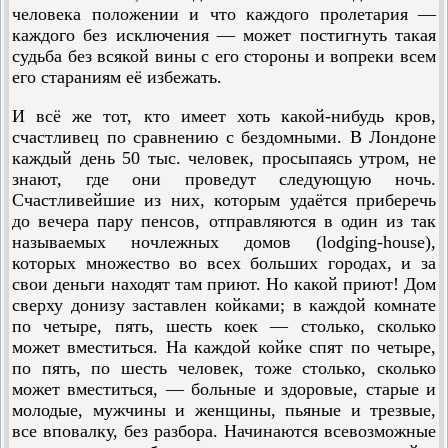
человека положении и что каждого пролетария —
каждого без исключения — может постигнуть такая
судьба без всякой вины с его стороны и вопреки всем
его стараниям её избежать.
И всё же тот, кто имеет хоть какой-нибудь кров,
счастли­вец по сравнению с бездомными. В Лондоне
каждый день 50 тыс. человек, просыпаясь утром, не
знают, где они проведут следующую ночь.
Счастливейшие из них, которым удаётся приберечь
до вечера пару пенсов, отправляются в один из так
называемых ночлежных домов (lodging-house),
которых множество во всех больших городах, и за
свои деньги находят там приют. Но какой приют! Дом
сверху донизу заставлен койками; в каждой ком­нате
по четыре, пять, шесть коек — столько, сколько
может вместиться. На каждой койке спят по четыре,
по пять, по шесть человек, тоже столько, сколько
может вместиться, — больные и здоровые, старые и
молодые, мужчины и женщины, пьяные и трезвые,
все вповалку, без разбора. Начинаются всевозможные