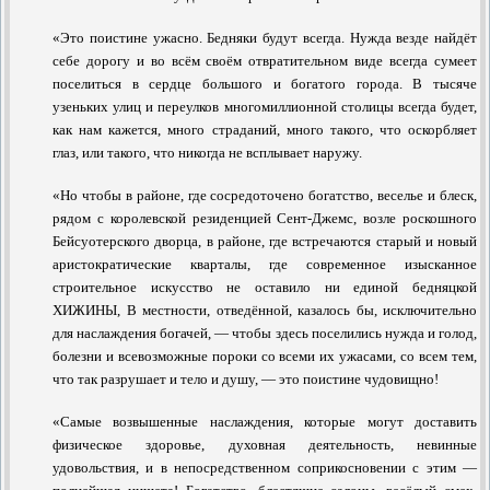
«Это поистине ужасно. Бедняки будут всегда. Нужда везде найдёт
себе дорогу и во всём своём отвратительном виде всегда сумеет
поселиться в сердце большого и богатого города. В тысяче
узеньких улиц и переулков многомиллионной столицы всегда будет,
как нам кажется, много страданий, много такого, что оскорбляет
глаз, или такого, что никогда не всплывает наружу.
«Но чтобы в районе, где сосредоточено богатство, веселье и блеск,
рядом с королевской резиденцией Сент-Джемс, возле роскошного
Бейсуотерского дворца, в районе, где встречаются старый и новый
аристократи­ческие кварталы, где современное изысканное
строительное искусство не оставило ни единой бедняцкой
ХИЖИНЫ, В местности, отведённой, казалось бы, исключительно
для наслаждения богачей, — чтобы здесь поселились нужда и голод,
болезни и всевозможные пороки со всеми их ужасами, со всем тем,
что так разрушает и тело и душу, — это поистине чудовищно!
«Самые возвышенные наслаждения, которые могут доставить
физическое здоровье, духовная деятельность, невинные
удовольствия, и в непосредственном соприкосновении с этим —