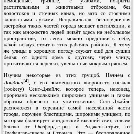
немощёные, грязные, с ухабами, покрыты
растительными и животными отбросами, без
водостоков и сточных канав, но зато со стоячими
зловонными лужами. Неправильная, беспорядочная
застройка таких частей города мешает вентиляции, а
так как множество людей живёт здесь на небольшом
пространстве, то легко можно представить себе,
какой воздух стоит в этих рабочих районах. К тому
же улицы в хорошую погоду служат ещё для сушки
белья: от одного дома к другому, через улицу,
протягиваются верёвки, увешанные мокрым тряпьём.
Изучим некоторые из этих трущоб. Начнём с
[4]
Лондона
, с его знаменитого «вороньего гнезда»
(rookery) Сент-Джайлс, которое теперь, наконец,
прорезано несколькими широкими улицами и таким
образом обречено на уничтожение. Сент-Джайлс
расположен в середине самой населённой части
города, окружён блестящими, широкими улицами, по
которым фланирует лондонский высший свет, совсем
близко от Оксфорд-стрит и Риджент-стрит, от
Трафалгар-сквера и Стрэнда. Это — беспорядочное