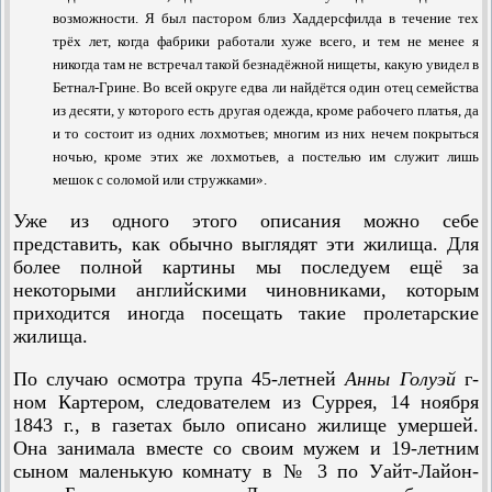
возможности. Я был пастором близ Хаддерсфилда в течение тех
трёх лет, когда фабрики работали хуже всего, и тем не менее я
никогда там не встречал такой безнадёжной нищеты, какую увидел в
Бетнал-Грине. Во всей округе едва ли найдётся один отец семейства
из десяти, у которого есть другая одежда, кроме рабочего платья, да
и то состоит из одних лохмотьев; многим из них нечем покрыться
ночью, кроме этих же лохмотьев, а постелью им служит лишь
мешок с соломой или стружками».
Уже из одного этого описания можно себе
представить, как обычно выглядят эти жилища. Для
более полной картины мы последуем ещё за
некоторыми английскими чиновниками, которым
приходится иногда посещать такие пролетарские
жилища.
По случаю осмотра трупа 45-летней
Анны Голуэй
г-
ном Картером, следователем из Суррея, 14 ноября
1843 г., в газетах было описано жилище умершей.
Она занимала вместе со своим мужем и 19-летним
сыном маленькую комнату в № 3 по Уайт-Лайон-