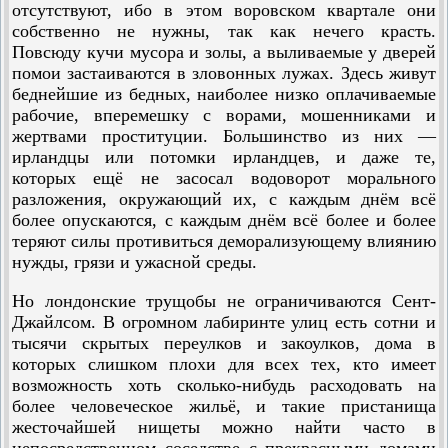
отсутствуют, ибо в этом воровском квартале они
собственно не нужны, так как нечего красть.
Повсюду кучи мусора и золы, а выливаемые у дверей
помои застаиваются в зловонных лужах. Здесь живут
беднейшие из бедных, наиболее низко оплачиваемые
рабочие, вперемешку с ворами, мошенниками и
жертвами проституции. Большинство из них —
ирландцы или потомки ирландцев, и даже те,
которых ещё не засосал водоворот морального
разложения, окружающий их, с каждым днём всё
более опускаются, с каждым днём всё более и более
теряют силы противиться деморализующему влиянию
нужды, грязи и ужасной среды.
Но лондонские трущобы не ограничиваются Сент-
Джайлсом. В огромном лабиринте улиц есть сотни и
тысячи скрытых переулков и закоулков, дома в
которых слишком плохи для всех тех, кто имеет
возможность хоть сколько-нибудь расходовать на
более человеческое жильё, и такие пристанища
жесточайшей нищеты можно найти часто в