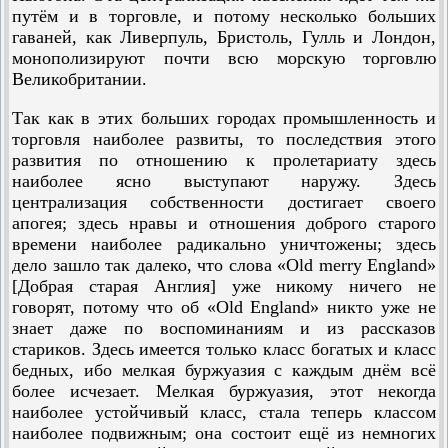
путём и в торговле, и потому несколько больших
гаваней, как Ливерпуль, Бристоль, Гулль и Лондон,
монополизируют почти всю морскую торговлю
Великобритании.
Так как в этих больших городах промышленность и
торговля наиболее развиты, то последствия этого
развития по отношению к пролетариату здесь
наиболее ясно выступают наружу. Здесь
централизация собственности достигает своего
апогея; здесь нравы и отношения доброго старого
времени наиболее радикально уничтожены; здесь
дело зашло так далеко, что слова «Old merry England»
[Добрая старая Англия] уже никому ничего не
говорят, потому что об «Old England» никто уже не
знает даже по воспоминаниям и из рассказов
стариков. Здесь имеется только класс богатых и класс
бедных, ибо мелкая буржуазия с каждым днём всё
более исчезает. Мелкая буржуазия, этот некогда
наиболее устойчивый класс, стала теперь классом
наиболее подвижным; она состоит ещё из немногих