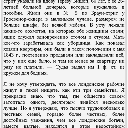
стрит указали на вдову Терезу Бишоп, 60 лет, с её 26-
летней больной дочерью, которые нуждались в
пособии. Жили они в № 5 по Браун-стрит у
Гросвенор-сквера в маленьком чулане, размером не
больше шкафа, без всякой мебели. В углу лежали
какие-то лохмотья, на которых обе женщины спали;
ящик служил одновременно столом и стулом. Мать
кое-что зарабатывала как уборщица. Как показал
хозяин квартиры, они были в таком положении с мая
1843 г., постепенно продавали или закладывали всё,
что у них ещё было, и тем не менее за квартиру ни
разу не платили. — Судья выдал им 1 ф. ст. из
кружки для бедных.
Я не хочу утверждать, что все лондонские рабочие
живут в такой нищете, как эти три семейства. Я
прекрасно знаю, что там, где общество совсем
затоптало одного, десятерым живётся несколько
лучше. Но я утверждаю, что тысячи трудолюбивых и
честных семей, гораздо более честных, более
достойных уважения, чем все лондонские богачи,
вместе взятые, находятся в этом недостойном