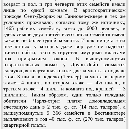
возраст и пол, и три четверти этих семейств имели
лишь по одной комнате. В аристократическом
приходе Сент-Джордж на Ганновер-сквере в тех же
условиях проживало, согласно тому же источнику,
1465 рабочих семейств, всего до 6000 человек; и
здесь свыше двух третей всего числа семейств имело
каждое не более одной комнаты. И как нищета этих
несчастных, у ко­торых даже вор уже не надеется
ничего найти, эксплуатируется имущими классами
под прикрытием закона! В вышеупомянутых
отвратительных домах у Друри-Лейн взимается
следующая квартирная плата: две комнаты в подвале
стоят 3 шилл. в неделю (1 талер), комната в первом
этаже—4 шилл., во втором этаже — 4½ шилл., в
третьем этаже—4 шилл. и комната под крышей — 3
шиллинга. Таким образом, одни только голодные
обитатели Чарлз-стрит платят домовладельцам
ежегодную дань в 2 тыс. ф. ст. (14 тыс. талеров), а
вышеупомянутые 5 366 семейств в Вестминстере
выплачивают в год 40 тыс. ф. ст. (270 тыс. талеров)
квартирной платы.