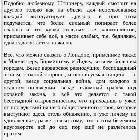
Подобно любезному Штирнеру, каждый смотрит на
другого только как на объект для использования;
каждый эксплуатирует другого, и при этом
подучается, что более сильный попирает более
слабого и что кучка сильных, т.е. капиталистов,
присваивает себе всё, а массе слабых, т.е. беднякам,
едва-едва остаётся на жизнь.
Всё, что можно сказать о Лондоне, применимо также
к Ман­честеру, Бирмингему и Лидсу, ко всем большим
городам. Везде варварское равнодушие, беспощадный
эгоизм, с одной стороны, и неописуемая нищета — с
другой, везде социальная война, дом каждого в
осадном положении, везде взаимный грабёж под
охраной закона, и всё это делается с такой
бесстыдной откровенностью, что приходишь в ужас
от последствий нашего общественного строя, которые
выступают здесь столь обнажённо, и уже ничему не
удивляешься, разве только тому, что в этом безумном
круговороте всё до сих пор ещё не разлетелось
прахом.