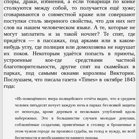
споры, драки, избиения, а если товарищи по койке
столкуются между собой, то получается ещё хуже;
сговариваются о совместной краже или совершают
поступки столь звериного свойства, что для них нет
слов на нашем человеческом языке. А те, которые не
могут заплатить и за такой ночлег? Те спят, где
придётся — в пассажах, под арками или в каком-
нибудь углу, где полиция или домохозяева не нарушат
их покоя. Некоторым удаётся попасть в приюты,
устроенные кое-где средствами част­ной
благотворительности, другие спят на скамейках в
парках, под самыми окнами королевы Виктории.
Послушаем, что писала газета «Times» в октябре 1843
года:
«Из помещённого вчера полицейского отчёта видно, что в среднем
человек пятьдесят ночует каждую ночь в парках без всякой защиты
от непогоды, кроме деревьев и нескольких углублений вдоль
набережных. Это в большинстве случаев молодые девушки,
соблазнённые солдатами, привезённые в столицу и брошенные в
этом чужом городе на произвол судьбы, на голод и нужду, во всей
беспечности и необузданности раннего порока.