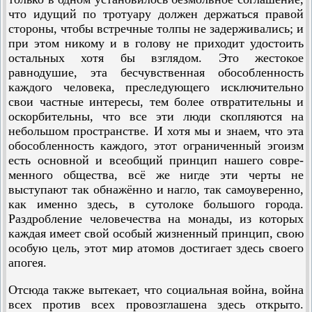
что идущий по тротуару должен держаться правой
стороны, чтобы встречные толпы не задерживались; и
при этом никому и в голову не приходит удостоить
остальных хотя бы взглядом. Это жестокое
равнодушие, эта бесчувственная обособленность
каждого человека, преследующего исключительно
свои частные интересы, тем более отвратительны и
оскорбительны, что все эти люди скопляются на
небольшом пространстве. И хотя мы и знаем, что эта
обособленность каждого, этот ограниченный эгоизм
есть основной и всеобщий принцип нашего совре­
менного общества, всё же нигде эти черты не
выступают так обнажённо и нагло, так самоуверенно,
как именно здесь, в сутолоке большого города.
Раздробление человечества на монады, из которых
каждая имеет свой особый жизненный принцип, свою
особую цель, этот мир атомов достигает здесь своего
апогея.
Отсюда также вытекает, что социальная война, война
всех против всех провозглашена здесь открыто.