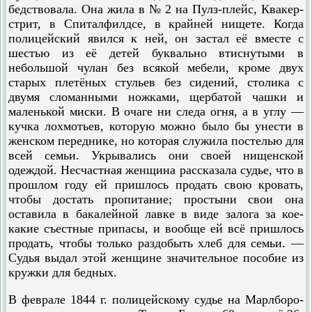
бедствовала. Она жила в № 2 на Пулз-плейс, Квакер-
стрит, в Спиталфилдсе, в крайней нищете. Когда
полицейский явился к ней, он застал её вместе с
шестью из её детей буквально втиснутыми в
небольшой чулан без всякой мебели, кроме двух
старых плетёных стульев без сидений, столика с
двумя сломанными ножками, щербатой чашки и
маленькой миски. В очаге ни следа огня, а в углу —
кучка лохмотьев, которую можно было бы унести в
женском переднике, но которая служила постелью для
всей семьи. Укрывались они своей нищенской
одеждой. Несчастная женщина рассказала судье, что в
прошлом году ей пришлось продать свою кровать,
чтобы достать пропитание; простыни свои она
оставила в бакалейной лавке в виде залога за кое-
какие съестные припасы, и вообще ей всё пришлось
продать, чтобы только раздобыть хлеб для семьи. —
Судья выдал этой женщине значительное пособие из
кружки для бедных.
В феврале 1844 г. полицейскому судье на Марлборо-