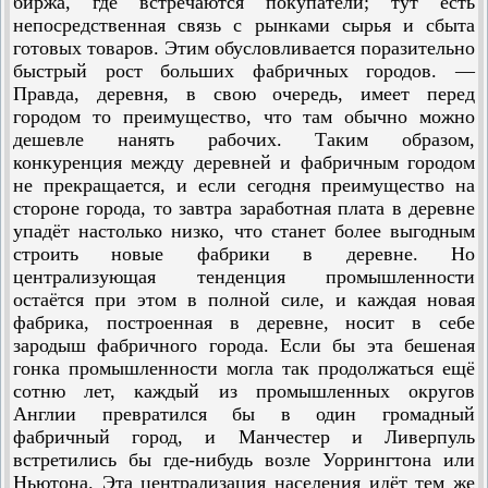
биржа, где встречаются покупатели; тут есть
непосредственная связь с рынками сырья и сбыта
готовых товаров. Этим обусловливается поразительно
быстрый рост больших фабричных городов. —
Правда, деревня, в свою очередь, имеет перед
городом то преимущество, что там обычно можно
дешевле нанять рабочих. Таким образом,
конкуренция между деревней и фабричным городом
не прекращается, и если сегодня преимущество на
стороне города, то завтра заработная плата в деревне
упадёт настолько низко, что станет более выгодным
строить новые фабрики в деревне. Но
централизующая тенденция промышленности
остаётся при этом в полной силе, и каждая новая
фабрика, построенная в деревне, носит в себе
зародыш фабричного города. Если бы эта бешеная
гонка промышленности могла так продолжаться ещё
сотню лет, каждый из промышленных округов
Англии превратился бы в один громадный
фабричный город, и Манчестер и Ливерпуль
встретились бы где-нибудь возле Уоррингтона или
Ньютона. Эта централизация населения идёт тем же