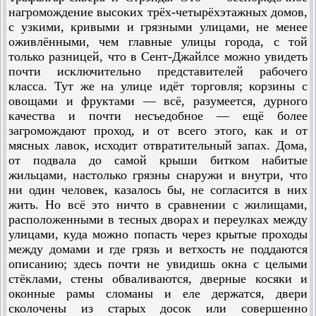
нагромождение высоких трёх-четырёхэтажных домов,
с узкими, кривыми и грязными улицами, не менее
оживлёнными, чем главные улицы города, с той
только разницей, что в Сент-Джайлсе можно увидеть
почти исключительно представителей рабочего
класса. Тут же на улице идёт торговля; корзины с
овощами и фруктами — всё, разумеется, дурного
качества и почти несъедобное — ещё более
загромождают проход, и от всего этого, как и от
мясных лавок, исходит отвратительный запах. Дома,
от подвала до самой крыши битком набитые
жильцами, настолько грязны снаружи и внутри, что
ни один человек, казалось бы, не согласится в них
жить. Но всё это ничто в сравнении с жилищами,
расположенными в тесных дворах и переулках между
улицами, куда можно попасть через крытые проходы
между домами и где грязь и ветхость не поддаются
описанию; здесь почти не увидишь окна с целыми
стёк­лами, стены обваливаются, дверные косяки и
оконные рамы сломаны и еле держатся, двери
сколочены из старых досок или совершенно