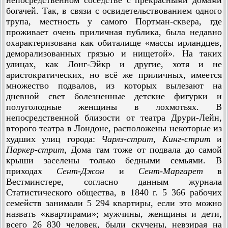
непосредственном соседстве с прекрасными домами
богачей. Так, в связи с освидетельствованием одного
трупа, местность у самого Портман-сквера, где
проживает очень приличная публика, была недавно
охарактеризована как обиталище «массы ирландцев,
деморализованных грязью и нищетой». На таких
улицах, как Лонг-Эйкр и другие, хотя и не
аристократических, но всё же приличных, имеется
множество подвалов, из которых вылезают на
дневной свет болезненные детские фигурки и
полуголодные женщины в лохмотьях. В
непосредственной близости от театра Друри-Лейн,
второго театра в Лондоне, расположены некоторые из
худших улиц города:
Чарлз-стрит, Кинг-стрит
и
Паркер-стрит
, Дома там тоже от подвала до самой
крыши заселены только бедными семьями. В
приходах
Сент-Джон
и
Сент-Маргарет
в
Вестминстере, согласно данным журнала
Статистического общества, в 1840 г. 5 366 рабочих
семейств занимали 5 294 квартиры, если это можно
назвать «квартирами»; мужчины, женщины и дети,
всего 26 830 человек, были скучены, невзирая на