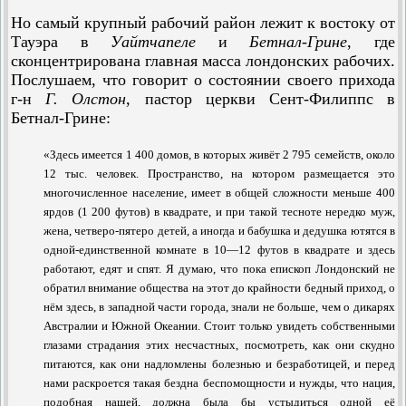
Но самый крупный рабочий район лежит к востоку от
Тауэра в
Уайтчапеле
и
Бетнал-Грине
, где
сконцентрирована главная масса лондонских рабочих.
Послушаем, что говорит о состоянии своего прихода
г-н
Г. Олстон
, пастор церкви Сент-Филиппс в
Бетнал-Грине:
«Здесь имеется 1 400 домов, в которых живёт 2 795 семейств, около
12 тыс. человек. Пространство, на котором размещается это
многочислен­ное население, имеет в общей сложности меньше 400
ярдов (1 200 футов) в квадрате, и при такой тесноте нередко муж,
жена, четверо-пятеро детей, а иногда и бабушка и дедушка ютятся в
одной-единственной комнате в 10—12 футов в квадрате и здесь
работают, едят и спят. Я думаю, что пока епископ Лондонский не
обратил внимание общества на этот до крайности бедный приход, о
нём здесь, в западной части города, знали не больше, чем о дикарях
Австралии и Южной Океании. Стоит только увидеть собственными
глазами страдания этих несчастных, посмотреть, как они скудно
питаются, как они надломлены болезнью и безработицей, и перед
нами раскроется такая бездна беспомощности и нужды, что нация,
подобная нашей, должна была бы устыдиться одной её