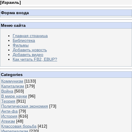
[
Израиль
]
Форма входа
Меню сайта
Главная страница
Библиотека
Фильмы
Добавить новость
Добавить видео
Как читать FB2, EBUP?
Categories
Коммунизм
[1133]
Капитализм
[179]
Война
[503]
В мире науки
[96]
Теория
[911]
Политическая экономия
[73]
Анти-фа
[79]
История
[616]
Атеизм
[48]
Классовая борьба
[412]
Империализм
[220]