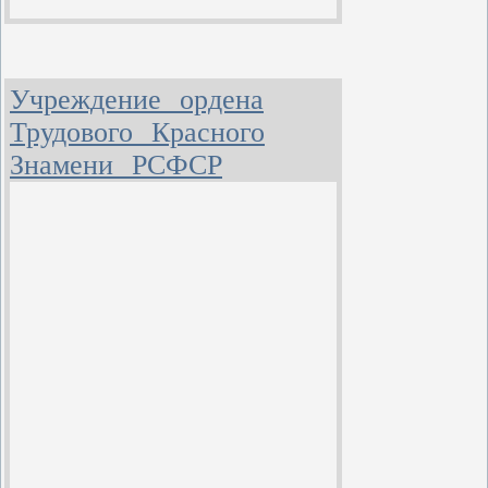
Учреждение ордена
Трудового Красного
Знамени РСФСР