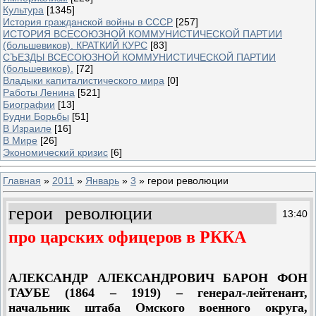
Культура
[1345]
История гражданской войны в СССР
[257]
ИСТОРИЯ ВСЕСОЮЗНОЙ КОММУНИСТИЧЕСКОЙ ПАРТИИ
(большевиков). КРАТКИЙ КУРС
[83]
СЪЕЗДЫ ВСЕСОЮЗНОЙ КОММУНИСТИЧЕСКОЙ ПАРТИИ
(большевиков).
[72]
Владыки капиталистического мира
[0]
Работы Ленина
[521]
Биографии
[13]
Будни Борьбы
[51]
В Израиле
[16]
В Мире
[26]
Экономический кризис
[6]
Главная
»
2011
»
Январь
»
3
» герои революции
герои революции
13:40
про царских офицеров в РККА
АЛЕКСАНДР АЛЕКСАНДРОВИЧ БАРОН ФОН
ТАУБЕ (1864 – 1919)
– генерал-лейтенант,
начальник штаба Омского военного округа,