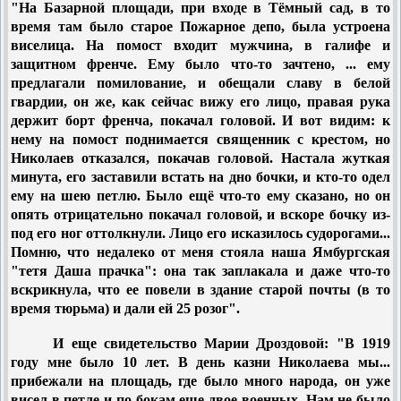
"На Базарной площади, при входе в Тёмный сад, в то
время там было старое Пожарное депо, была устроена
виселица. На помост входит мужчина, в галифе и
защитном френче. Ему было что-то зачтено, ... ему
предлагали помилование, и обещали славу в белой
гвардии, он же, как сейчас вижу его лицо, правая рука
держит борт френча, покачал головой. И вот видим: к
нему на помост поднимается священник с крестом, но
Николаев отказался, покачав головой. Настала жуткая
минута, его заставили встать на дно бочки, и кто-то одел
ему на шею петлю. Было ещё что-то ему сказано, но он
опять отрицательно покачал головой, и вскоре бочку из-
под его ног оттолкнули. Лицо его исказилось судорогами...
Помню, что недалеко от меня стояла наша Ямбургская
"тетя Даша прачка": она так заплакала и даже что-то
вскрикнула, что ее повели в здание старой почты (в то
время тюрьма) и дали ей 25 розог".
И еще свидетельство Марии Дроздовой: "В 1919
году мне было 10 лет. В день казни Николаева мы...
прибежали на площадь, где было много народа, он уже
висел в петле и по бокам еще двое военных. Нам не было