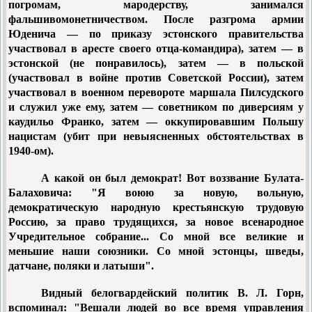
погромам, мародерству, занимался
фальшивомонетничеством. После разгрома армии
Юденича — по приказу эстонского правительства
участвовал в аресте своего отца-командира), затем — в
эстонской (не понравилось), затем — в польской
(участвовал в войне против Советской России), затем
участвовал в военном перевороте маршала Пилсудского
и служил уже ему, затем — советником по диверсиям у
каудильо Франко, затем — оккупировавшим Польшу
нацистам (убит при невыясненных обстоятельствах в
1940-ом).
А какой он был демократ! Вот воззвание Булата-
Балаховича: "Я воюю за новую, вольную,
демократическую народную крестьянскую трудовую
Россию, за право трудящихся, за новое всенародное
Учредительное собрание... Со мной все великие и
меньшие наши союзники. Со мной эстонцы, шведы,
датчане, поляки и латыши".
Видный белогвардейский политик В. Л. Горн,
вспоминал: "Вешали людей во все время управления