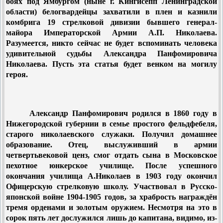
боях под Ямбургом (ныне г. Кингисепп Ленинградской
области) белогвардейцы захватили в плен и казнили
комбрига 19 стрелковой дивизии бывшего генерал-
майора Императорской Армии А.П. Николаева.
Разумеется, никто сейчас не будет вспоминать человека
удивительной судьбы Александра Панфомировича
Николаева. Пусть эта статья будет венком на могилу
героя.
Александр Панфомирович родился в 1860 году в
Нижегородской губернии в семье простого фельдфебеля,
старого николаевского служаки. Получил домашнее
образование. Отец, выслуживший в армии
четвертьвековой ценз, смог отдать сына в Московское
пехотное юнкерское училище. После успешного
окончания училища А.Николаев в 1903 году окончил
Офицерскую стрелковую школу. Участвовал в Русско-
японской войне 1904-1905 годов, за храбрость награждён
тремя орденами и золотым оружием. Несмотря на это в
сорок пять лет дослужился лишь до капитана, видимо, из-