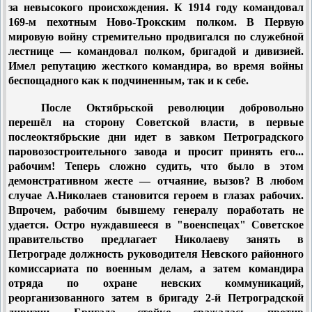
за невысокого происхождения. К 1914 году командовал
169-м пехотным Ново-Трокским полком. В Первую
мировую войну стремительно продвигался по служебной
лестнице — командовал полком, бригадой и дивизией.
Имел репутацию жесткого командира, во время войны
беспощадного как к подчиненным, так и к себе.
После Октябрьской революции добровольно
перешёл на сторону Советской власти, в первые
послеоктябрьские дни идет в завком Петроградского
паровозостроительного завода и просит принять его...
рабочим! Теперь сложно судить, что было в этом
демонстративном жесте — отчаяние, вызов? В любом
случае А.Николаев становится героем в глазах рабочих.
Впрочем, рабочим бывшему генералу поработать не
удается. Остро нуждавшееся в "военспецах" Советское
правительство предлагает Николаеву занять в
Петрограде должность руководителя Невского районного
комиссариата по военным делам, а затем командира
отряда по охране невских коммуникаций,
реорганизованного затем в бригаду 2-й Петроградской