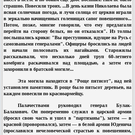
страшно. Повесили троих. ...В день казни Николаева была
ясная солнечная погода, и лучи солнца от церкви играли
в зеркально начищенных голенищах сапог повешенного...
Потом, позже, многие говорили, что ему предлагали
перейти на сторону белых, но он отказался". Из толпы
послышались крики: "Вы преступники, идущие на Русь с
самозваными генералами". Офицеры бросились на людей
и начали полосовать их нагайками. Старожилы
рассказывали, что несколько дней труп 60-летнего
комбрига раскачивался над площадью, а затем его
захоронили в братской могиле...
Эта могила находится в "Роще пятисот", над ней
установлен памятник. В роще было пятьсот деревьев, на
каждом повесили по красноармейцу.
Палачествами руководил генерал Булак-
Балахович. Он попеременно служил в царской армии
(бросил свою часть и ушел в "партизаны"), затем — в
красной (проворовался), затем — в белой армии Юденича
(прославился нечеловеческой страстью к повешениям,