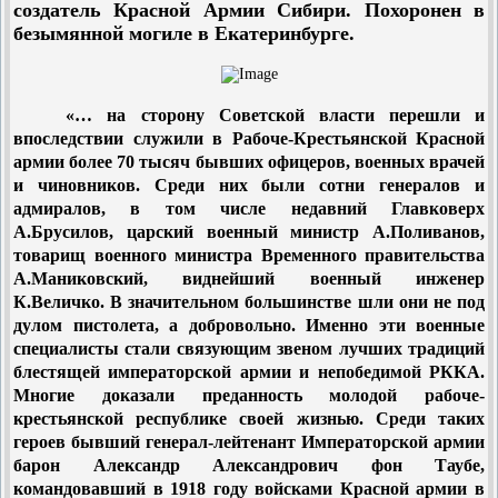
создатель Красной Армии Сибири. Похоронен в
безымянной могиле в Екатеринбурге.
«… на сторону Советской власти перешли и
впоследствии служили в Рабоче-Крестьянской Красной
армии более 70 тысяч бывших офицеров, военных врачей
и чиновников. Среди них были сотни генералов и
адмиралов, в том числе недавний Главковерх
А.Брусилов, царский военный министр А.Поливанов,
товарищ военного министра Временного правительства
А.Маниковский, виднейший военный инженер
К.Величко. В значительном большинстве шли они не под
дулом пистолета, а добровольно. Именно эти военные
специалисты стали связующим звеном лучших традиций
блестящей императорской армии и непобедимой РККА.
Многие доказали преданность молодой рабоче-
крестьянской республике своей жизнью. Среди таких
героев бывший генерал-лейтенант Императорской армии
барон Александр Александрович фон Таубе,
командовавший в 1918 году войсками Красной армии в