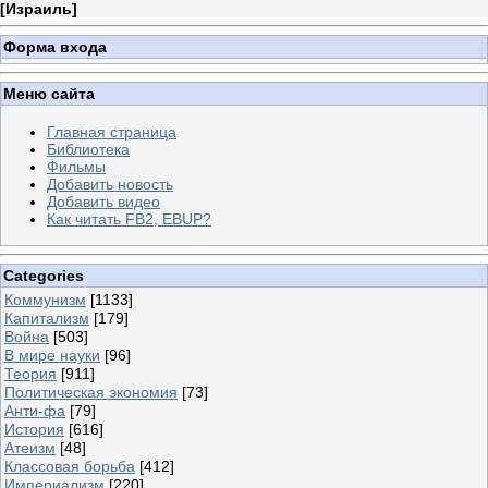
[
Израиль
]
Форма входа
Меню сайта
Главная страница
Библиотека
Фильмы
Добавить новость
Добавить видео
Как читать FB2, EBUP?
Categories
Коммунизм
[1133]
Капитализм
[179]
Война
[503]
В мире науки
[96]
Теория
[911]
Политическая экономия
[73]
Анти-фа
[79]
История
[616]
Атеизм
[48]
Классовая борьба
[412]
Империализм
[220]