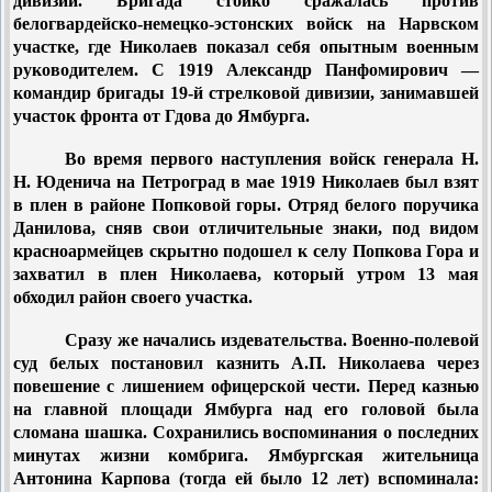
дивизии. Бригада стойко сражалась против
белогвардейско-немецко-эстонских войск на Нарвском
участке, где Николаев показал себя опытным военным
руководителем. С 1919 Александр Панфомирович —
командир бригады 19-й стрелковой дивизии, занимавшей
участок фронта от Гдова до Ямбурга.
Во время первого наступления войск генерала Н.
Н. Юденича на Петроград в мае 1919 Николаев был взят
в плен в районе Попковой горы. Отряд белого поручика
Данилова, сняв свои отличительные знаки, под видом
красноармейцев скрытно подошел к селу Попкова Гора и
захватил в плен Николаева, который утром 13 мая
обходил район своего участка.
Сразу же начались издевательства. Военно-полевой
суд белых постановил казнить А.П. Николаева через
повешение с лишением офицерской чести. Перед казнью
на главной площади Ямбурга над его головой была
сломана шашка. Сохранились воспоминания о последних
минутах жизни комбрига. Ямбургская жительница
Антонина Карпова (тогда ей было 12 лет) вспоминала: