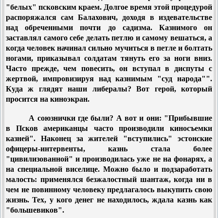
"белых" псковским краем. Долгое время этой процедурой
распоряжался сам Балахович, доходя в издевательстве
над обреченными почти до садизма. Казнимого он
заставлял самого себе делать петлю и самому вешаться, а
когда человек начинал сильно мучиться в петле и болтать
ногами, приказывал солдатам тянуть его за ноги вниз.
Часто прежде, чем повесить, он вступал в диспуты с
жертвой, импровизируя над казнимым "суд народа"".
Куда ж глядят наши либералы? Вот герой, который
просится на киноэкран.
А союзнички где были? А вот и они: "Прибывшие
в Псков американцы часто производили киносъемки
казней". Наконец за жителей "вступились" эстонские
офицеры-интервенты, казнь стала более
"цивилизованной" и производилась уже не на фонарях, а
на специальной виселице. Можно было и подзаработать
малость: применялся безжалостный шантаж, когда ни в
чем не повинному человеку предлагалось выкупить свою
жизнь. Тех, у кого денег не находилось, ждала казнь как
"большевиков".