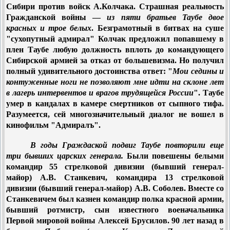
Сибири против войск А.Колчака. Страшная реальность
Гражданской войны —
из пяти братьев Таубе двое
красных и трое белых
. Безграмотный в битвах на суше
"сухопутный адмирал" Колчак предложил попавшему в
плен Таубе любую должность вплоть до командующего
Сибирской армией за отказ от большевизма. Но получил
полный удивительного достоинства ответ: "
Мои седины и
контуженные ноги не позволяют мне идти на склоне лет
в лагерь интервентов и врагов трудящейся России
". Таубе
умер в кандалах в камере смертников от сыпного тифа.
Разумеется, сей многозначительный диалог не вошел в
кинофильм "Адмиралъ".
В годы Граждаской подвиг Таубе повторили еще
три бывших царских генерала.
Были повешены белыми
командир 55 стрелковой дивизии (бывший генерал-
майор) А.В. Станкевич, командира 13 стрелковой
дивизии (бывший генерал-майор) А.В. Соболев. Вместе со
Станкевичем был казнен командир полка красной армии,
бывший ротмистр, сын известного военачальника
Первой мировой войны Алексей Брусилов. 90 лет назад в