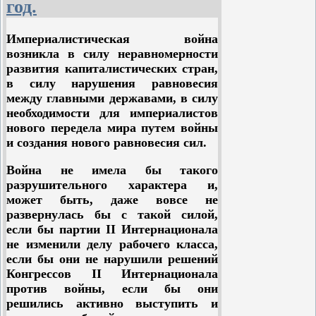
Историей ему давно был вынесен
год.
отправить “царственного узника”
смертный приговор. Своими
подальше, в глубь страны. Таким
преступлениями Николай
местом избран был Тобольск,
Империалистическая война
Кровавый прославился на весь
родина старого друга и
возникла в силу неравномерности
мир. Все свое царствование он
“молитвенника” семьи Романовых
развития капиталистических стран,
безжалостно душил рабочих и
— Распутина, вотчина его
в силу нарушения равновесия
крестьян, расстреливал и вешал их
ставленников и сподвижников.
между главными державами, в силу
десятками и сотнями тысяч.
необходимости для империалистов
Расстреливал он бедняков и тогда,
Здесь враги народа пытались
нового передела мира путем войны
когда они просто поднимались
сохранить последыша
и создания нового равновесия сил.
против своих хозяев, и тогда, когда
самодержавия. Они надеялись с
они шли к нему за помощью.
помощью соглашателей влезть
Война не имела бы такого
вновь на спину трудящихся,
разрушительного характера и,
Вокруг сидевшего в тюрьме
реставрировать-подновить трон
может быть, даже вовсе не
бывшего царя все время плелись
самодержавия и посадить на него
развернулась бы с такой силой,
искусные сети заговоров. При
Николая Романова, как своего
если бы партии II Интернационала
переезде из Тобольска в
ставленника, как верного
не изменили делу рабочего класса,
Екатеринбург был открыт один из
защитника буржуазии и помещиков.
если бы они не нарушили решений
них. Другой был раскрыт перед
Конгрессов II Интернационала
самой казнью Николая. Участники
4 августа 1917 года специальный
против войны, если бы они
последнего заговора свои надежды
поезд, сопровождаемый двумя
решились активно выступить и
на освобождение убийцы рабочих и
членами Временного