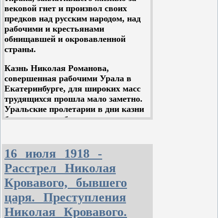
последнюю ступень своего развития
вековой гнет и произвол своих
- империализм При империализме
предков над русским народом, над
приобрели решающую роль в жизни
рабочими и крестьянами
капиталистических государств
обнищавшей и окровавленной
мощные объединения (монополии)
страны.
капиталистов и банки. Финансовый
капитал стал хозяином в
Казнь Николая Романова,
капиталистических государствах.
совершенная рабочими Урала в
Финансовый капитал требовал
Екатеринбурге, для широких масс
новых рынков, захвата новых
трудящихся прошла мало заметно.
колоний, новых мест для вывоза
Уральские пролетарии в дни казни
капитала, новых источников сырья.
бывшего царя были заняты
организацией обороны родного
Урала.
16 июля 1918 -
В беспрерывном грохоте битв, в
Расстрел Николая
течение лет потрясавших еще не
окрепший организм Советской
Кровавого, бывшего
России, не было времени
царя. Преступления
остановиться на этом эпизоде
рабочей революции.
Николая Кровавого.