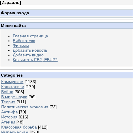
[
Израиль
]
Форма входа
Меню сайта
Главная страница
Библиотека
Фильмы
Добавить новость
Добавить видео
Как читать FB2, EBUP?
Categories
Коммунизм
[1133]
Капитализм
[179]
Война
[503]
В мире науки
[96]
Теория
[911]
Политическая экономия
[73]
Анти-фа
[79]
История
[616]
Атеизм
[48]
Классовая борьба
[412]
Империализм
[220]