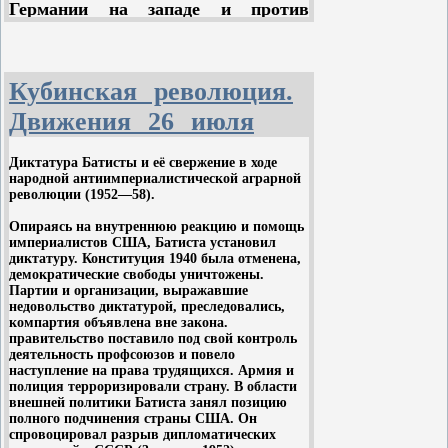
Германии на западе и против
непрестанно усиливавший действие
открыто напавшей на нас в районе
тех факторов, которые в настоящее
реки Халхин-Гол Японии - на
время ведут мир к исторически
востоке. Теперь же советская
неизбежному социализму.
Кубинская революция.
граница отодвинута далеко на
запад, что дает нам возможность, в
Движения 26 июля
случае нападения, развернуть наши
вооруженные силы и вести военные
Диктатура Батисты и её свержение в ходе
действия вдали от жизненно
народной антиимпериалистической аграрной
революции (1952—58).
важных центров страны. Разгром
же Японии на Халхин-Голе
Опираясь на внутреннюю реакцию и помощь
существенно умерил воинственный
империалистов США, Батиста установил
пыл японских самураев, которые
диктатуру. Конституция 1940 была отменена,
демократические свободы уничтожены.
заключили с нами договор о
Партии и организации, выражавшие
нейтралитете.
недовольство диктатурой, преследовались,
компартия объявлена вне закона.
правительство поставило под свой контроль
Таким образом, заключение
деятельность профсоюзов и повело
договора о ненападении с Германией
наступление на права трудящихся. Армия и
было правильным политическим
полиция терроризировали страну. В области
шагом с нашей стороны. Он дал
внешней политики Батиста занял позицию
полного подчинения страны США. Он
необходимую передышку для более
спровоцировал разрыв дипломатических
лучшей подготовки страны к