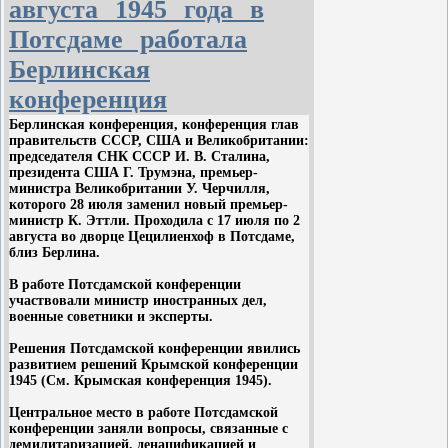
августа 1945 года в
государство орудием своих
Потсдаме работала
чудовищных
преступлений».
Нюрнбергский
Берлинская
трибунал - первый в истории
конференция
международный суд,
признавший
агрессию тягчайшим уголовным
Берлинская
конференция
,
конференция
глав
правительств
СССР
,
США
и
Великобритании:
преступлением
, наказавший, как
председателя
СНК
СССР
И
.
В
.
Сталина
,
уголовных преступников,
президента
США
Г
.
Трумэна
,
премьер
-
государственных деятелей,
министра
Великобритании
У
.
Черчилля
,
которого
28
июля
заменил
новый
премьер
-
виновных в подготовке,
министр
К
.
Эттли
.
Проходила
с
17
июля
по
2
развязывании и ведении
августа
во
дворце
Цецилиенхоф
в
Потсдаме
,
агрессивных войн, справедливо
близ
Берлина
.
покаравший организаторов и
В
работе
Потсдамской конференции
исполнителей преступных планов
участвовали
министр
иностранных
дел
,
истребления миллионов невинных
военные
советники
и
эксперты
.
людей и покорения целых народов.
Решения
Потсдамской конференции
явились
развитием
решений
Крымской
конференции
Впервые идея проведения
1945
(
См
.
Крымская
конференция
1945
).
международного судебного процесса
Центральное
место
в
работе
Потсдамской
над нацистскими преступниками
конференции
заняли
вопросы
,
связанные
с
была выдвинута Советским
демилитаризацией
,
денацификацией
и