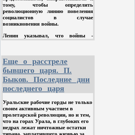
гитлеровских захватчиков и их
центральных
германских
административных
тому, чтобы определить
сообщников за злодеяния,
департаментов
(
финансов
,
транспорта
,
революционную линию повеления
совершаемые ими в
коммуникаций
и
др
.).
социалистов в случае
оккупированных странах Европы».
возникновения войны.
Ленин указывал, что войны -
неизбежный спутник капитализма.
Грабеж чужих земель, завоевание и
ограбление колоний, захват новых
Еще о расстреле
рынков не раз служили причиной
завоевательных войн
бывшего царя. П.
капиталистических государств.
Быков. Последние дни
Воина для капиталистических стран
является таким же естественным и
последнего царя
законным состоянием, как
эксплуатация рабочего класса.
Уральские рабочие горды не только
своим активным участием в
В особенности войны стали
пролетарской революции, но и тем,
неизбежны, когда капитализм в
что на горах Урала, в глубоких его
конце ХIХ и в начале XX века
недрах лежат ничтожные остатки
окончательно перерос в высшую и
тирана, заплатившего жизнью за