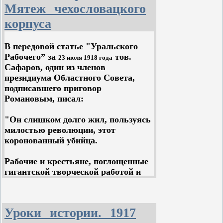
Мятеж чехословацкого
Теперь же, подводя четырехлетние
итоги борьбы уральских рабочих за
корпуса
коммунистическую революцию,
своевременно будет вспомнить о тех
В передовой статье "Уральского
обстоятельствах, которые
Рабочего” за
тов.
23 июля 1918 года
сопровождали последние дни
Сафаров, один из членов
последнего царя.
президиума Областного Совета,
подписавшего приговор
I
Романовым, писал:
Арестованный Временным
"Он слишком долго жил, пользуясь
Правительством Николай Романов
милостью революции, этот
и его семья были заключены
коронованный убийца.
первоначально под домашний арест
в одном из дворцов Царского Села.
Рабочие и крестьяне, поглощенные
Под влиянием растущего
гигантской творческой работой и
возмущения рабочих, солдат и
великой революционной борьбой,
матросов по отношению к семье
как будто не замечали его и
Романовых, как олицетворению
оставляли жить до народного суда.
старого самодержавного строя,
Уроки истории. 1917
Временное Правительство решило