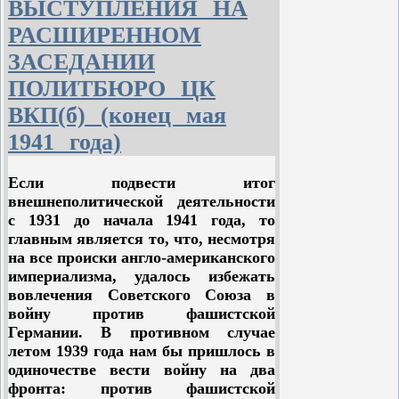
изобилующих всяческими
ВЫСТУПЛЕНИЯ НА
природными богатствами, и это
РАСШИРЕННОМ
значительно расширило круг его
ЗАСЕДАНИИ
экономических и политических идей
и во многом изменило его
ПОЛИТБЮРО ЦК
представление об окружающем
ВКП(б) (конец мая
мире. Огромные социальные
сдвиги, происходившие на
1941 года)
протяжении столетий,
последовавших за открытием
Если подвести итог
Америки, революционизировали все
внешнеполитической деятельности
представления человечества о
с 1931 до начала 1941 года, то
демократии, науке, культуре и
главным является то, что, несмотря
духовной свободе. Несмотря на то,
на все происки англо-американского
что развитие Нового Света
империализма, удалось избежать
породило также различные опасные
вовлечения Советского Союза в
тенденции реакционного характера
войну против фашистской
и тем самым причинило
Германии. В противном случае
человечеству бесконечные
летом 1939 года нам бы пришлось в
страдания и лишения, в своей
одиночестве вести войну на два
основе это был глубоко
фронта: против фашистской
прогрессивный процесс,