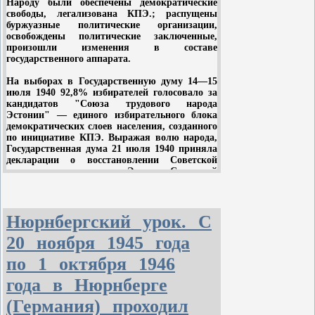
движения против диктатуры, но потерпела
Народу были обеспечены демократические
неудачу.
свободы, легализована КПЭ.; распущены
буржуазные политические организации,
освобождены политические заключенные,
произошли изменения в составе
государственного аппарата.
На выборах в Государственную думу 14—15
июля 1940 92,8% избирателей голосовало за
кандидатов "Союза трудового народа
Эстонии" — единого избирательного блока
демократических слоев населения, созданного
по инициативе КПЭ. Выражая волю народа,
Государственная дума 21 июля 1940 приняла
декларации о восстановлении Советской
власти и провозглашении Эстонию Советской
Социалистической Республикой, 22 июля — о
вступлении Эстонии в состав Союза ССР, 23
июля — об объявлении земли всенародным
достоянием, о национализации банков и
Нюрнбергский урок. С
крупной промышленности. Государственная
20 ноября 1945 года
дума обратилась в Верховный Совет СССР с
просьбой о принятии Эстонии в состав СССР.
по 1 октября 1946
6 августа 1940 Верховный Совет СССР
года в Нюрнберге
удовлетворил эту просьбу и Эстонская ССР
вошла в состав СССР в качестве
(Германия) проходил
равноправной советской социалистической