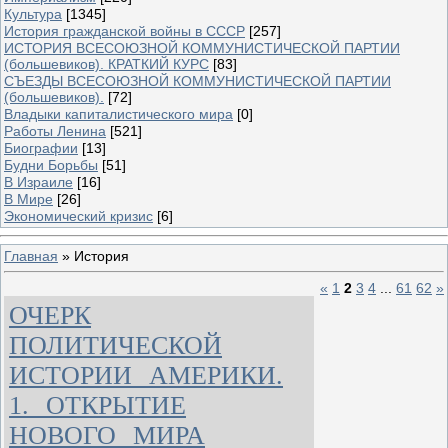
Культура
[1345]
История гражданской войны в СССР
[257]
ИСТОРИЯ ВСЕСОЮЗНОЙ КОММУНИСТИЧЕСКОЙ ПАРТИИ
(большевиков). КРАТКИЙ КУРС
[83]
СЪЕЗДЫ ВСЕСОЮЗНОЙ КОММУНИСТИЧЕСКОЙ ПАРТИИ
(большевиков).
[72]
Владыки капиталистического мира
[0]
Работы Ленина
[521]
Биографии
[13]
Будни Борьбы
[51]
В Израиле
[16]
В Мире
[26]
Экономический кризис
[6]
Главная
»
История
«
1
2
3
4
...
61
62
»
ОЧЕРК
ПОЛИТИЧЕСКОЙ
ИСТОРИИ АМЕРИКИ.
1. ОТКРЫТИЕ
НОВОГО МИРА