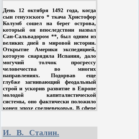
День 12 октября 1492 года, когда
сын генуэзского * ткача Христофор
Колумб сошел на берег острова,
который он впоследствии назвал
Сан-Сальвадором **, был одним из
великих дней в мировой истории.
Открытие Америки экспедицией,
которую снарядила Испания, дало
могучий толчок прогрессу
человечества во многих
направлениях. Подорвав еще
глубже загнивающий феодальный
строй и ускорив развитие в Европе
молодой капиталистической
системы, оно фактически положило
конец эпохе средневековья. В сфере
деятельности цивилизованного
человечества появилось два новых
обширных континента, населенных
И. В. Сталин.
народами незнакомой культуры и