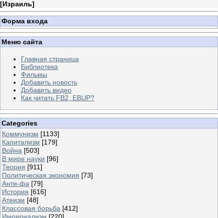
[
Израиль
]
Форма входа
Меню сайта
Главная страница
Библиотека
Фильмы
Добавить новость
Добавить видео
Как читать FB2, EBUP?
Categories
Коммунизм
[1133]
Капитализм
[179]
Война
[503]
В мире науки
[96]
Теория
[911]
Политическая экономия
[73]
Анти-фа
[79]
История
[616]
Атеизм
[48]
Классовая борьба
[412]
Империализм
[220]