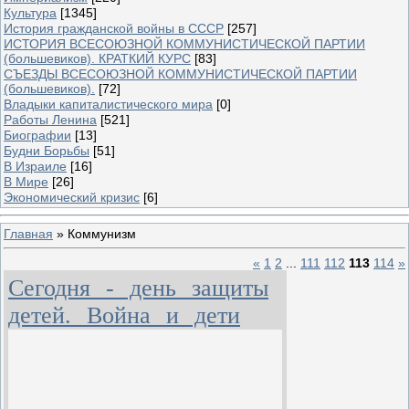
Культура
[1345]
История гражданской войны в СССР
[257]
ИСТОРИЯ ВСЕСОЮЗНОЙ КОММУНИСТИЧЕСКОЙ ПАРТИИ
(большевиков). КРАТКИЙ КУРС
[83]
СЪЕЗДЫ ВСЕСОЮЗНОЙ КОММУНИСТИЧЕСКОЙ ПАРТИИ
(большевиков).
[72]
Владыки капиталистического мира
[0]
Работы Ленина
[521]
Биографии
[13]
Будни Борьбы
[51]
В Израиле
[16]
В Мире
[26]
Экономический кризис
[6]
Главная
»
Коммунизм
«
1
2
...
111
112
113
114
»
Сегодня - день защиты
детей. Война и дети