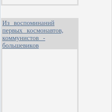
Из воспоминаний
первых космонавтов,
коммунистов -
большевиков