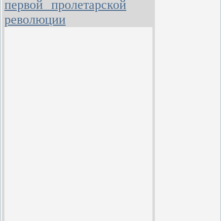
первой пролетарской
революции