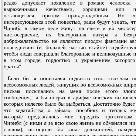
редко допускает появление в романе человека 
выраженными качествами, хорошими или пл
остающегося притом правдоподобным. Но чи
интересующиеся этой повестью, рады будут узнать, чт
Чирибл в самом деле живут па свете и их милосер
чистосердечие, их благородная натура и безгр
доброжелательство не являются плодом фантазии ав
повседневно (и большей частью втайне) содейству
чтобы люди совершали благородные и великодушные 
в этом городе, гордостью и украшением которого
братья".
Если бы я попытался подвести итог тысячам п
всевозможных людей, живущих во всевозможных широт
письма посыпались на меня после этого злопо
сообщения,- я бы погряз в арифметических вычисле
которых нелегко было бы выбраться. Достаточно будет 
что ходатайства о займах, пособиях и теплых мес
которые предлагалось мне передать прототипам 
Чирибл (с ними я за всю свою жизнь не обменялся н
словом), истощили бы запас должностей, находя
распоряжении всех лорд-канцлеров со времени восше