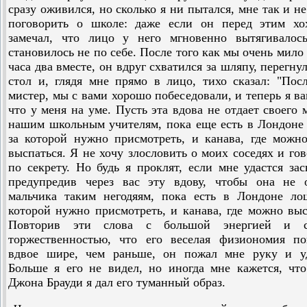
сразу оживился, но сколько я ни пытался, мне так и не
поговорить о школе: даже если он перед этим хох
замечал, что лицо у него мгновенно вытягивалос
становилось не по себе. После того как мы очень мило
часа два вместе, он вдруг схватился за шляпу, перегнул
стол и, глядя мне прямо в лицо, тихо сказал: "Пос
мистер, мы с вами хорошо побеседовали, и теперь я ва
что у меня на уме. Пусть эта вдова не отдает своего 
нашим школьным учителям, пока еще есть в Лондоне
за которой нужно присмотреть, и канава, где можн
выспаться. Я не хочу злословить о моих соседях и го
по секрету. Но будь я проклят, если мне удастся зас
предупредив через вас эту вдову, чтобы она не о
мальчика таким негодяям, пока есть в Лондоне ло
которой нужно присмотреть, и канава, где можно выс
Повторив эти слова с большой энергией и 
торжественностью, что его веселая физиономия по
вдвое шире, чем раньше, он пожал мне руку и уд
Больше я его не видел, но иногда мне кажется, чт
Джона Брауди я дал его туманный образ.