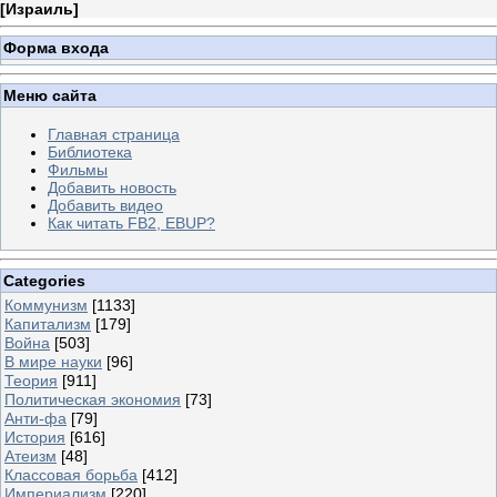
[
Израиль
]
Форма входа
Меню сайта
Главная страница
Библиотека
Фильмы
Добавить новость
Добавить видео
Как читать FB2, EBUP?
Categories
Коммунизм
[1133]
Капитализм
[179]
Война
[503]
В мире науки
[96]
Теория
[911]
Политическая экономия
[73]
Анти-фа
[79]
История
[616]
Атеизм
[48]
Классовая борьба
[412]
Империализм
[220]