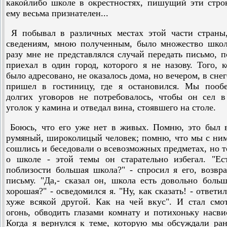
какойлибо школе в окрестностях, пишущий эти стро
ему весьма признателен...
Я побывал в различных местах этой части страны,
сведениям, мною полученным, было множество школ
разу мне не представлялся случай передать письмо, п
приехал в один город, которого я не назову. Того, 
было адресовано, не оказалось дома, но вечером, в снег
пришел в гостиницу, где я остановился. Мы пообе
долгих уговоров не потребовалось, чтобы он сел 
уголок у камина и отведал вина, стоявшего на столе.
Боюсь, что его уже нет в живых. Помню, это был 
румяный, широколицый человек; помню, что мы с ни
сошлись и беседовали о всевозможных предметах, но т
о школе - этой темы он старательно избегал. "Ес
поблизости большая школа?" - спросил я его, возвр
письму. "Да,- сказал он, школа есть довольно больш
хорошая?" - осведомился я. "Ну, как сказать! - ответил
хуже всякой другой. Как на чей вкус". И стал смо
огонь, обводить глазами комнату и потихоньку насви
Когда я вернулся к теме, которую мы обсуждали ра