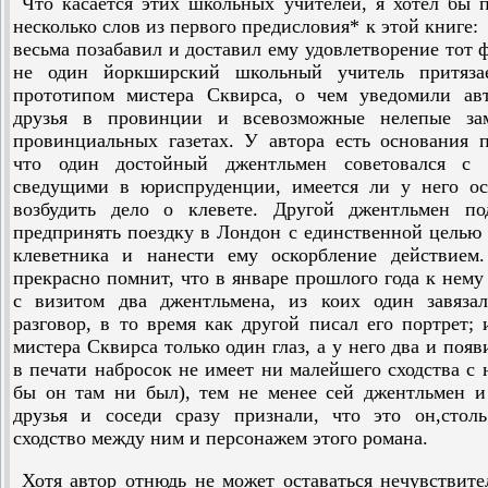
Что касается этих школьных учителей, я хотел бы 
несколько слов из первого предисловия* к этой книге:
весьма позабавил и доставил ему удовлетворение тот ф
не один йоркширский школьный учитель притяза
прототипом мистера Сквирса, о чем уведомили авт
друзья в провинции и всевозможные нелепые за
провинциальных газетах. У автора есть основания п
что один достойный джентльмен советовался с 
сведущими в юриспруденции, имеется ли у него ос
возбудить дело о клевете. Другой джентльмен по
предпринять поездку в Лондон с единственной целью
клеветника и нанести ему оскорбление действием.
прекрасно помнит, что в январе прошлого года к нему
с визитом два джентльмена, из коих один завяза
разговор, в то время как другой писал его портрет; 
мистера Сквирса только один глаз, а у него два и поя
в печати набросок не имеет ни малейшего сходства с 
бы он там ни был), тем не менее сей джентльмен и
друзья и соседи сразу признали, что это он,стол
сходство между ним и персонажем этого романа.
Хотя автор отнюдь не может оставаться нечувствит