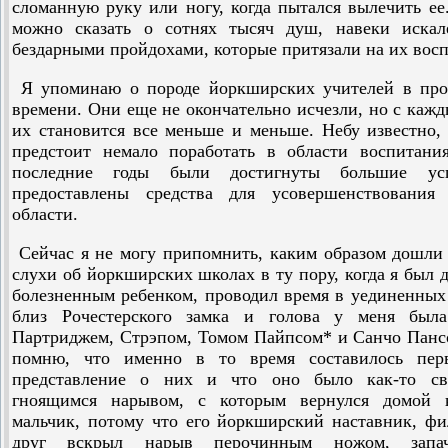
сломанную руку или ногу, когда пытался вылечить ее
можно сказать о сотнях тысяч душ, навеки искал
бездарными пройдохами, которые притязали на их вос
Я упоминаю о породе йоркширских учителей в пр
времени. Они еще не окончательно исчезли, но с каж
их становится все меньше и меньше. Небу известно,
предстоит немало поработать в области воспитани
последние годы были достигнуты большие у
предоставлены средства для усовершенствования
области.
Сейчас я не могу припомнить, каким образом дошли
слухи об йоркширских школах в ту пору, когда я был 
болезненным ребенком, проводил время в уединенных
близ Рочестерского замка и голова у меня была
Партриджем, Стрэпом, Томом Пайпсом* и Санчо Панс
помню, что именно в то время составилось пер
представление о них и что оно было как-то св
гноящимся нарывом, с которым вернулся домой к
мальчик, потому что его йоркширский наставник, ф
друг вскрыл нарыв перочинным ножом, запа