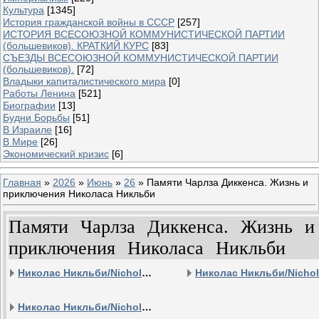
Культура
[1345]
История гражданской войны в СССР
[257]
ИСТОРИЯ ВСЕСОЮЗНОЙ КОММУНИСТИЧЕСКОЙ ПАРТИИ
(большевиков). КРАТКИЙ КУРС
[83]
СЪЕЗДЫ ВСЕСОЮЗНОЙ КОММУНИСТИЧЕСКОЙ ПАРТИИ
(большевиков).
[72]
Владыки капиталистического мира
[0]
Работы Ленина
[521]
Биографии
[13]
Будни Борьбы
[51]
В Израиле
[16]
В Мире
[26]
Экономический кризис
[6]
Главная
»
2026
»
Июнь
»
26
» Памяти Чарлза Диккенса. Жизнь и
приключения Николаса Никльби
Памяти Чарлза Диккенса. Жизнь и
приключения Николаса Никльби
Николас Никльби/Nicholas Nickleby, Великобритания, сериал 1977 г., 1-2 серии
Николас Никльби/Nicholas Nickleby, Великобритания, сериал 1977 г., 5-6 серии,