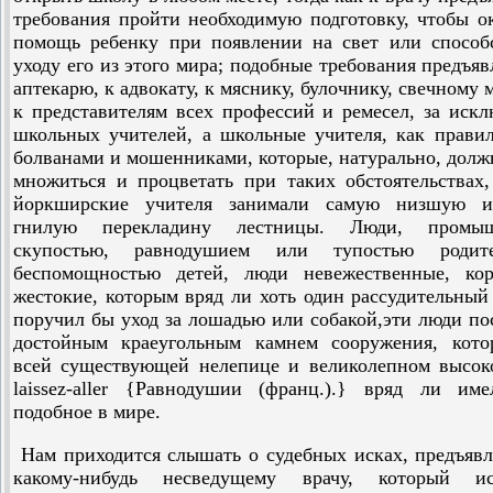
требования пройти необходимую подготовку, чтобы о
помощь ребенку при появлении на свет или способ
уходу его из этого мира; подобные требования предъяв
аптекарю, к адвокату, к мяснику, булочнику, свечному м
к представителям всех профессий и ремесел, за иск
школьных учителей, а школьные учителя, как прави
болванами и мошенниками, которые, натурально, дол
множиться и процветать при таких обстоятельствах
йоркширские учителя занимали самую низшую 
гнилую перекладину лестницы. Люди, промы
скупостью, равнодушием или тупостью роди
беспомощностью детей, люди невежественные, кор
жестокие, которым вряд ли хоть один рассудительный
поручил бы уход за лошадью или собакой,эти люди п
достойным краеугольным камнем сооружения, кото
всей существующей нелепице и великолепном высок
laissez-aller {Равнодушии (франц.).} вряд ли им
подобное в мире.
Нам приходится слышать о судебных исках, предъяв
какому-нибудь несведущему врачу, который ис