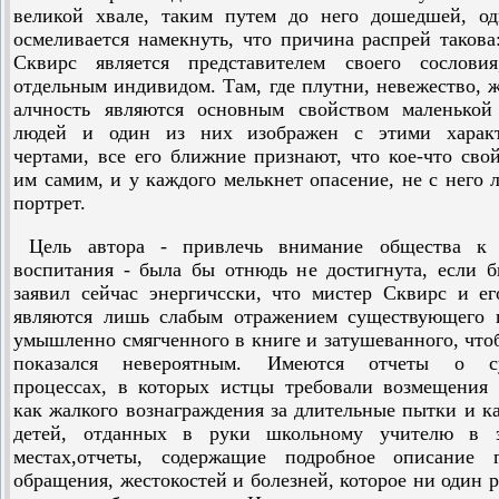
великой хвале, таким путем до него дошедшей, од
осмеливается намекнуть, что причина распрей такова
Сквирс является представителем своего сослови
отдельным индивидом. Там, где плутни, невежество, 
алчность являются основным свойством маленькой
людей и один из них изображен с этими харак
чертами, все его ближние признают, что кое-что сво
им самим, и у каждого мелькнет опасение, не с него 
портрет.
Цель автора - привлечь внимание общества к 
воспитания - была бы отнюдь не достигнута, если 
заявил сейчас энергичсски, что мистер Сквирс и е
являются лишь слабым отражением существующего п
умышленно смягченного в книге и затушеванного, что
показался невероятным. Имеются отчеты о с
процессах, в которых истцы требовали возмещения
как жалкого вознаграждения за длительные пытки и к
детей, отданных в руки школьному учителю в 
местах,отчеты, содержащие подробное описание г
обращения, жестокостей и болезней, которое ни один 