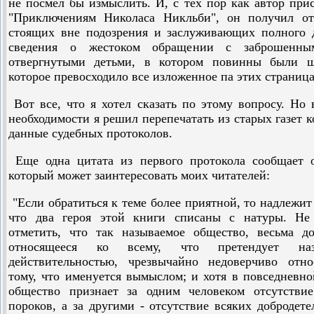
не посмел бы измыслить. И, с тех пор как автор при
"Приключениям Николаса Никльби", он получил от
стоящих вне подозрения и заслуживающих полного 
сведения о жестоком обращении с заброшенн
отвергнутыми детьми, в котором повинны были 
которое превосходило все изложенное па этих страница
Вот все, что я хотел сказать по этому вопросу. Но 
необходимости я решил перепечатать из старых газет к
данные судебных протоколов.
Еще одна цитата из первого протокола сообщает о
который может заинтересовать моих читателей:
"Если обратиться к теме более приятной, то надлежит 
что два героя этой книги списаны с натуры. Не
отметить, что так называемое общество, весьма д
относящееся ко всему, что претендует наз
действительностью, чрезвычайно недоверчиво отно
тому, что именуется вымыслом; и хотя в повседневн
общество признает за одним человеком отсутствие
пороков, а за другими - отсутствие всяких добродете