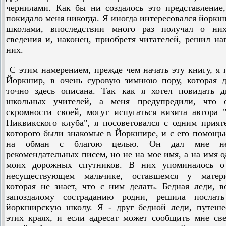
чернилами. Как бы ни создалось это представление
покидало меня никогда. Я иногда интересовался йорк
школами, впоследствии много раз получал о ни
сведения и, наконец, приобретя читателей, решил на
них.
С этим намерением, прежде чем начать эту книгу, я 
Йоркшир, в очень суровую зимнюю пору, которая д
точно здесь описана. Так как я хотел повидать д
школьных учителей, а меня предупредили, что 
скромности своей, могут испугаться визита автора 
Пиквикского клуба", я посоветовался с одним прият
которого были знакомые в Йоркшире, и с его помощ
на обман с благою целью. Он дал мне нес
рекомендательных писем, но не на мое имя, а на имя о
моих дорожных спутников. В них упоминалось о
несуществующем мальчике, оставшемся у матери
которая не знает, что с ним делать. Бедная леди, в
запоздалому состраданию родни, решила послат
йоркширскую школу. Я - друг бедной леди, путеше
этих краях, и если адресат может сообщить мне св