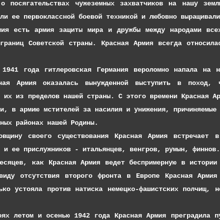
 о посягательствах чужеземных захватчиков на нашу земл
ли ее первоклассной боевой техникой и любовно выращивали
 армия защиты мира и дружбы между народами всех ст
границ Советской страны. Красная Армия всегда относила
а гитлеровская Германия вероломно напала на нашу
ная Армия оказалась вынужденной выступить в поход, 
ь их из пределов нашей страны. С этого времени Красная А
ми, в армию мстителей за насилия и унижения, причиняемые
ных районах нашей Родины.
оего существования Красная Армия встречает в реш
 и ее прислужников - итальянцев, венгров, румын, финнов.
 как Красная Армия ведет беспримерную в истории гер
Ввиду отсутствия второго фронта в Европе Красная Армия
ько устояла против натиска немецко-фашистских полчищ, 
м и осенью 1942 года Красная Армия преградила путь