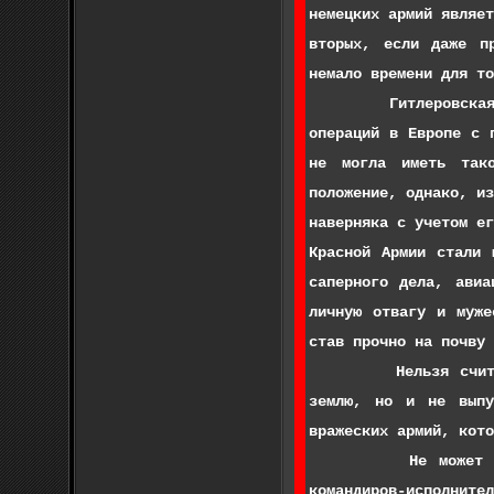
немецких армий являе
вторых, если даже п
немало времени для то
Гитлеровская армия 
операций в Европе с 
не могла иметь тако
положение, однако, и
наверняка с учетом е
Красной Армии стали 
саперного дела, авиа
личную отвагу и муже
став прочно на почву 
Нельзя считать слу
землю, но и не выпу
вражеских армий, кото
Не может быть сомн
командиров-исполните