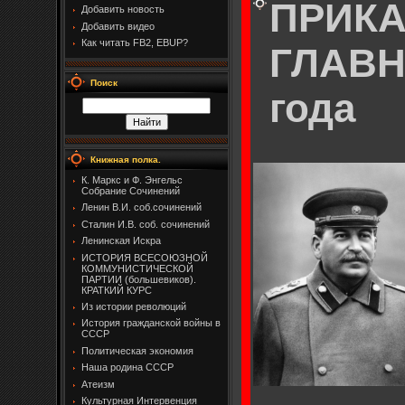
ПРИКА
Добавить новость
Добавить видео
Как читать FB2, EBUP?
ГЛАВН
Поиск
года
Книжная полка.
К. Маркс и Ф. Энгельс
Собрание Сочинений
Ленин В.И. соб.сочинений
Сталин И.В. соб. сочинений
Ленинская Искра
ИСТОРИЯ ВСЕСОЮЗНОЙ
КОММУНИСТИЧЕСКОЙ
ПАРТИИ (большевиков).
КРАТКИЙ КУРС
Из истории революций
История гражданской войны в
СССР
Политическая экономия
Наша родина СССР
Атеизм
Культурная Интервенция