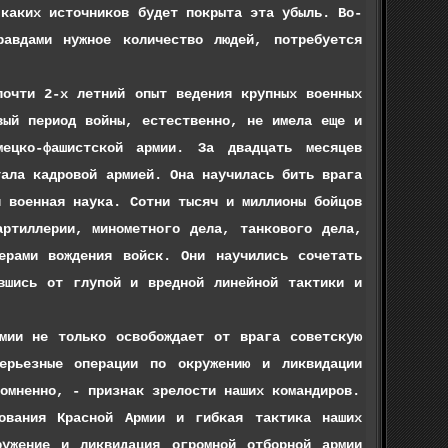
 каких источников будет покрыта эта убыль. Во-
авдами нужное количество людей, потребуется
ти 2-х летний опыт ведения крупных военных
вый период войны, естественно, не имела еще и
ецко-фашистской армии. За двадцать месяцев
тала кадровой армией. Она научилась бить врага
я военная наука. Сотни тысяч и миллионы бойцов
артиллерии, минометного дела, танкового дела,
ерами вождения войск. Они научились сочетать
вшись от глупой и вредной линейной тактики и
 не только освобождает от врага советскую
ерьезные операции по окружению и ликвидации
омненно, - признак зрелости наших командиров.
ия Красной Армии и гибкая тактика наших
ружение и ликвидация огромной отборной армии