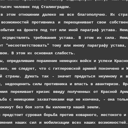
тысяч человек под Сталинградом.
тношении далеко не все благополучно. Их стратеги
 возможностей противника и переоценивает свои собстве
события на фронте под тот или иной параграф устава. Нем
т осуществлять требования устава. В этом их сила. Немц
ет "несоответствовать" тому или иному параграфу устава,
вом. В этом их основная слабость.
еделившие поражение немецких войск и успехи Красной 
е следует, что с гитлеровской армией покончено и Кра
ей страны. Думать так - значит предаться неумному и в
ы, недооценить силы противника и впасть в авантюризм. Вр
рмия переживает кризис ввиду полученных от Красной Ар
рьба с немецкими захватчиками еще не кончена, - она толь
окинут без боя хотя бы километр нашей земли.
тоит суровая борьба против коварного, жестокого и по
яжения наших сил и мобилизации всех наших возможностей