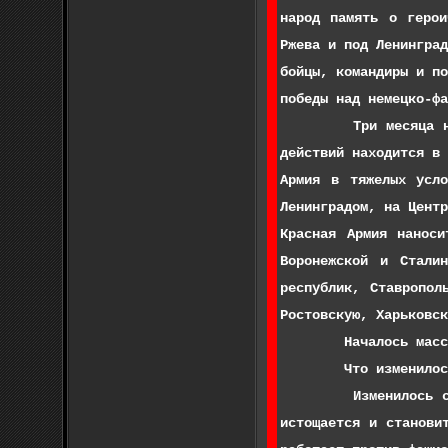
народ память о герои
Ржева и под Ленингра
бойцы, командиры и п
победы над немецко-фа
Три месяца назад во
действий находится в
Армия в тяжелых усл
Ленинградом, на Цент
Красная Армия наноси
Воронежской и Сталин
республик, Ставропол
Ростовскую, Харьковск
Началось массовое 
Что изменилось за э
Изменилось соотноше
истощается и станови