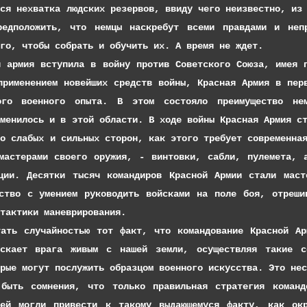
тся нехватка людских резервов, ввиду чего неизвестно, из
редположить, что немцы наскребут всеми правдами и непр
го, чтобы собрать и обучить их. А время не ждет.
вступила в войну против Советского Союза, имея поч
применением новейших средств войны, Красная Армия в пер
го военного опыта. В этом состояло преимущество нем
зменилось и в этой области. В ходе войны Красная Армия с
го слабых и сильных сторон, как этого требует современна
мастерами своего оружия, - винтовки, сабли, пулемета, 
ции. Десятки тысяч командиров Красной Армии стали маст
ство с умением руководить войсками на поле боя, отреши
тактики маневрирования.
чайностью тот факт, что командование Красной Армии
скает врага живым с нашей земли, осуществляя такие с
рые могут послужить образцом военного искусства. Это нес
ения, что только правильная стратегия командован
лей могли привести к такому выдающемуся факту, как ок