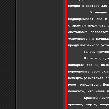
немцев в составе 330 
У немцев в этом о
недооценивает сил и
старается подогнать 
обстановка позволяе
усложняется и начина
предусмотренного уста
Таковы причины, опр
Из этого, однако, н
западных границ наш
переоценить свои сил
Немецко-фашистская а
может оправиться. Бо
полагать, что немцы п
Красной Армии предс
времени, жертв, напр