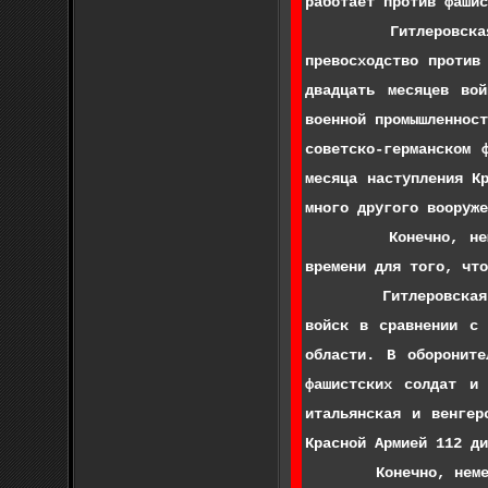
работает против фашис
Гитлеровская Герма
превосходство против
двадцать месяцев вой
военной промышленнос
советско-германском 
месяца наступления К
много другого вооруже
Конечно, немцы пос
времени для того, что
Гитлеровская Герман
войск в сравнении с 
области. В оборонит
фашистских солдат и
итальянская и венгер
Красной Армией 112 ди
Конечно, немецкое к