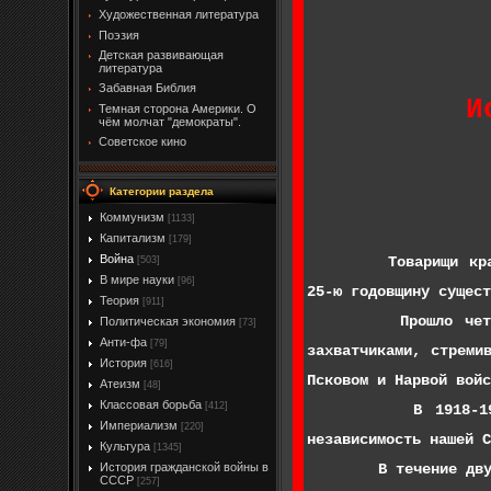
Художественная литература
Поэзия
Детская развивающая
литература
Забавная Библия
И
Темная сторона Америки. О
чём молчат "демократы".
Советское кино
Категории раздела
Коммунизм
[1133]
Капитализм
[179]
Война
Товарищи красноарме
[503]
В мире науки
[96]
25-ю годовщину сущест
Теория
[911]
Прошло четверть ве
Политическая экономия
[73]
Анти-фа
[79]
захватчиками, стреми
История
[616]
Псковом и Нарвой войс
Атеизм
[48]
Классовая борьба
[412]
В 1918-1921 годах
Империализм
[220]
независимость нашей С
Культура
[1345]
В течение двух деся
История гражданской войны в
СССР
[257]