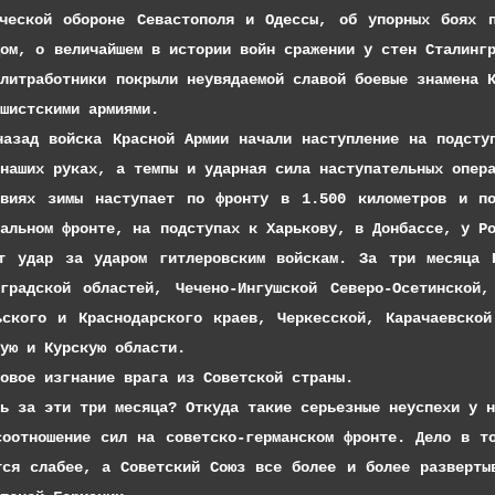
ческой обороне Севастополя и Одессы, об упорных боях 
дом, о величайшем в истории войн сражении у стен Сталинг
олитработники покрыли неувядаемой славой боевые знамена 
шистскими армиями.
йска Красной Армии начали наступление на подступах
 наших руках, а темпы и ударная сила наступательных опер
овиях зимы наступает по фронту в 1.500 километров и по
ральном фронте, на подступах к Харькову, в Донбассе, у Р
т удар за ударом гитлеровским войскам. За три месяца 
градской областей, Чечено-Ингушской Северо-Осетинской,
ьского и Краснодарского краев, Черкесской, Карачаевско
ую и Курскую области.
изгнание врага из Советской страны.
ти три месяца? Откуда такие серьезные неуспехи у нем
ние сил на советско-германском фронте. Дело в том,
тся слабее, а Советский Союз все более и более разверты