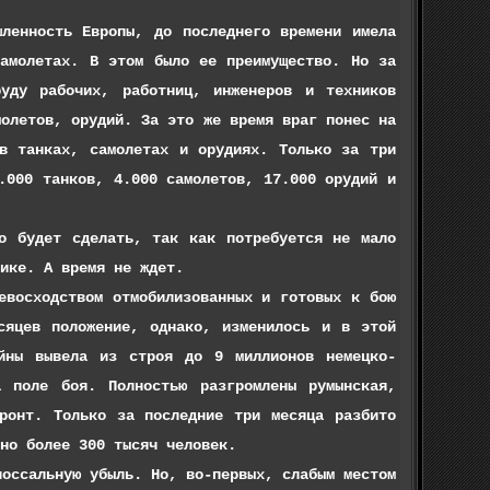
ность Европы, до последнего времени имела
самолетах. В этом было ее преимущество. Но за
руду рабочих, работниц, инженеров и техников
молетов, орудий. За это же время враг понес на
 в танках, самолетах и орудиях. Только за три
.000 танков, 4.000 самолетов, 17.000 орудий и
удет сделать, так как потребуется не мало
ике. А время не ждет.
сходством отмобилизованных и готовых к бою
сяцев положение, однако, изменилось и в этой
йны вывела из строя до 9 миллионов немецко-
 поле боя. Полностью разгромлены румынская,
фронт. Только за последние три месяца разбито
но более 300 тысяч человек.
сальную убыль. Но, во-первых, слабым местом