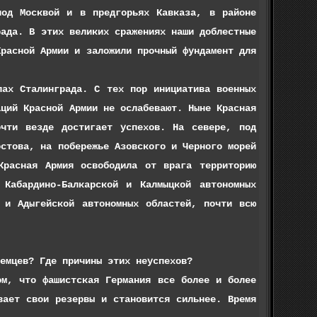
под Москвой и в предгорьях Кавказа, в районе
рада. В этих великих сражениях наши доблестные
Красной Армии и заложили прочный фундамент для
 Сталинграда. С тех пор инициатива военных
аций Красной Армии не ослабевают. Ныне Красная
чти везде достигает успехов. На севере, под
остова, на побережье Азовского и Черного морей
Красная Армия освободила от врага территорию
 Кабардино-Балкарской и Калмыцкой автономных
й и Адыгейской автономных областей, почти всю
цев? Где причины этих неуспехов?
 что фашистская Германия все более и более
вает свои резервы и становится сильнее. Время