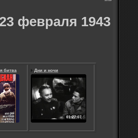
13:28
 февраля 1943
я битва
Дни и ночи
01:27:07