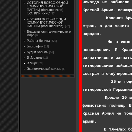
никогда не забывали
ИСТОРИЯ ВСЕСОЮЗНОЙ
КОММУНИСТИЧЕСКОЙ
Красной Армии, оснаща
ПАРТИИ (большевиков).
КРАТКИЙ КУРС
[83]
Красная Армия есть
СЪЕЗДЫ ВСЕСОЮЗНОЙ
КОММУНИСТИЧЕСКОЙ
стран, а для защиты 
ПАРТИИ (большевиков).
[72]
Владыки капиталистического
народов.
мира
[0]
Работы Ленина
Но в июне 1941 год
[521]
Биографии
[13]
ненападении. И Крас
Будни Борьбы
[51]
захватчиков и изгнат
В Израиле
[16]
В Мире
[26]
гитлеровскими войска
Экономический кризис
[6]
сестрам в оккупирован
25-ю годовщину св
гитлеровской Германии
Прошло 20 месяцев,
фашистских полчищ. 
Красная Армия не тол
армий.
В тяжелых боях лето